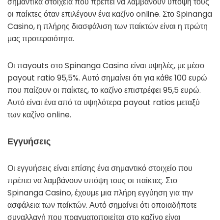
σημαντικά στοιχεία που πρέπει να λαμβάνουν υπόψη τους
οι παίκτες όταν επιλέγουν ένα καζίνο online. Στο Spinanga
Casino, η πλήρης διασφάλιση των παίκτών είναι η πρώτη
μας προτεραιότητα.
Οι πayouts στο Spinanga Casino είναι υψηλές, με μέσο
payout ratio 95,5%. Αυτό σημαίνει ότι για κάθε 100 ευρώ
που παίζουν οι παίκτες, το καζίνο επιστρέφει 95,5 ευρώ.
Αυτό είναι ένα από τα υψηλότερα payout ratios μεταξύ
των καζίνο online.
Εγγυήσεις
Οι εγγυήσεις είναι επίσης ένα σημαντικό στοιχείο που
πρέπει να λαμβάνουν υπόψη τους οι παίκτες. Στο
Spinanga Casino, έχουμε μια πλήρη εγγύηση για την
ασφάλεια των παίκτών. Αυτό σημαίνει ότι οποιαδήποτε
συναλλαγή που πραγματοποιείται στο καζίνο είναι