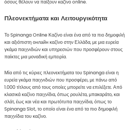
όσους θέλουν να παίξουν καζίνο online.
Πλεονεκτήματα και Λειτουργικότητα
Το Spinanga Online Καζίνο είναι ένα από τα πιο δημοφιλή
και αξιόπιστη онлайн καζίνο στην Ελλάδα, με μια ευρεία
γκάμα παιχνιδιών και υπηρεσιών που προσφέρουν στους
παίκτες μια μοναδική εμπειρία.
Μία από τις κύριες πλεονεκτήματα του Spinanga είναι η
ευρεία γκάμα παιχνιδιών που προσφέρει, με πάνω από
1.000 τίτλους από τους οποίες μπορείτε να επιλέξετε. Από
κλασικά καζίνο παιχνίδια, όπως ρουλέτα, μπακαράτο, και
σλάτ, έως και νέα και πρωτότυπα παιχνίδια, όπως το
Spinanga Slot, το οποίο είναι ένα από τα πιο δημοφιλή
παιχνίδια του καζίνο.