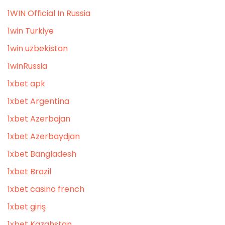
1WIN Official In Russia
1win Turkiye
1win uzbekistan
1winRussia
1xbet apk
1xbet Argentina
1xbet Azerbajan
1xbet Azerbaydjan
1xbet Bangladesh
1xbet Brazil
1xbet casino french
1xbet giriş
1xbet Kazahstan