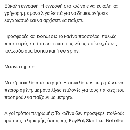
Εύκολη εγγραφή: Η εγγραφή στο καζίνο είναι εύκολη και
γρήγορη, με μόνο λίγα λεπτά για να δημιουργήσετε
λογαριασμό και να αρχίσετε να παίζετε.
Προσφορές και bonuses: Το καζίνο προσφέρει πολλές
προσφορές και bonuses για τους νέους παίκτες, όπως
καλωσόρισμα bonus και free spins.
Μειονεκτήματα
Μικρή ποικιλία από μετρητά: Η ποικιλία των μετρητών είναι
περιορισμένη, με μόνο λίγες επιλογές για τους παίκτες που
προτιμούν να παίζουν με μετρητά.
Λιγοί τρόποι πληρωμής: Το καζίνο δεν προσφέρει πολλούς
τρόπους πληρωμής, όπως π.χ. PayPal, Skrill, και Neteller.