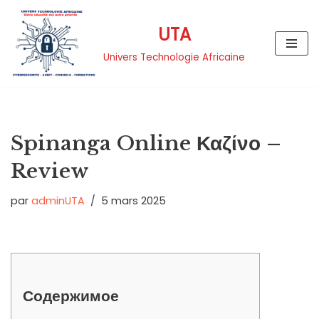
UTA
Aller
au
Univers Technologie Africaine
contenu
Spinanga Online Καζίνο –
Review
par
adminUTA
5 mars 2025
Содержимое