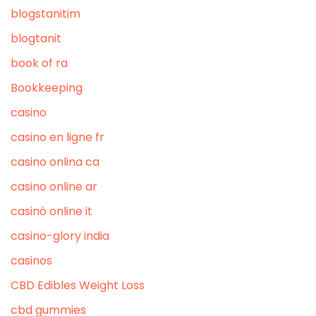
blogstanitim
blogtanit
book of ra
Bookkeeping
casino
casino en ligne fr
casino onlina ca
casino online ar
casinò online it
casino-glory india
casinos
CBD Edibles Weight Loss
cbd gummies