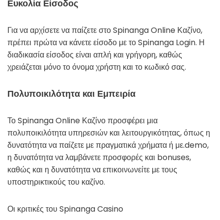
Ευκολία Είσοδος
Για να αρχίσετε να παίζετε στο Spinanga Online Καζίνο,
πρέπει πρώτα να κάνετε είσοδο με το Spinanga Login. Η
διαδικασία είσοδος είναι απλή και γρήγορη, καθώς
χρειάζεται μόνο το όνομα χρήστη και το κωδικό σας.
Πολυποικιλότητα και Εμπειρία
Το Spinanga Online Καζίνο προσφέρει μια
πολυποικιλότητα υπηρεσιών και λειτουργικότητας, όπως η
δυνατότητα να παίζετε με πραγματικά χρήματα ή με.demo,
η δυνατότητα να λαμβάνετε προσφορές και bonuses,
καθώς και η δυνατότητα να επικοινωνείτε με τους
υποστηρικτικούς του καζίνο.
Οι κριτικές του Spinanga Casino