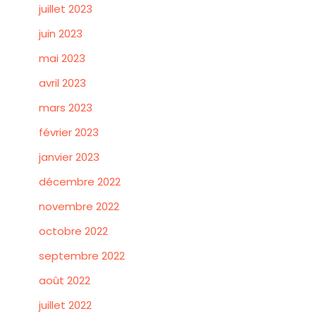
juillet 2023
juin 2023
mai 2023
avril 2023
mars 2023
février 2023
janvier 2023
décembre 2022
novembre 2022
octobre 2022
septembre 2022
août 2022
juillet 2022