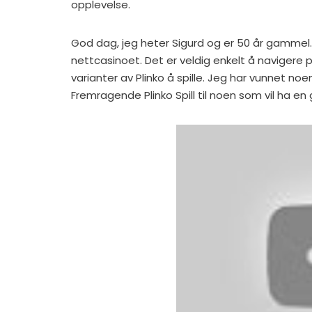
opplevelse.
God dag, jeg heter Sigurd og er 50 år gammel. 
nettcasinoet. Det er veldig enkelt å navigere p
varianter av Plinko å spille. Jeg har vunnet n
Fremragende Plinko Spill til noen som vil ha en 