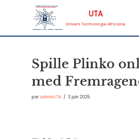
UTA
Aller
Univers Technologie Africaine
au
contenu
Spille Plinko on
med Fremragend
par
adminUTA
3 juin 2025