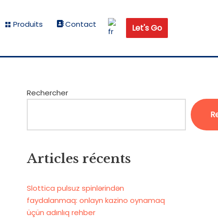
Produits
Contact
Let's Go
Rechercher
R
Articles récents
Slottica pulsuz spinlərindən
faydalanmaq: onlayn kazino oynamaq
üçün adınlıq rehber