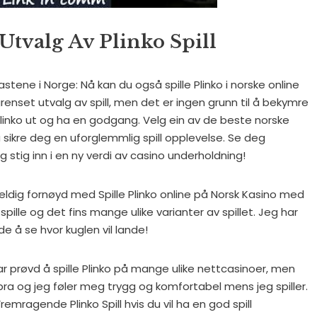
Utvalg Av Plinko Spill
tene i Norge: Nå kan du også spille Plinko i norske online
nset utvalg av spill, men det er ingen grunn til å bekymre
Plinko ut og ha en godgang. Velg ein av de beste norske
å sikre deg en uforglemmlig spill opplevelse. Se deg
 stig inn i en ny verdi av casino underholdning!
eldig fornøyd med Spille Plinko online på Norsk Kasino med
spille og det fins mange ulike varianter av spillet. Jeg har
 å se hvor kuglen vil lande!
ar prøvd å spille Plinko på mange ulike nettcasinoer, men
g bra og jeg føler meg trygg og komfortabel mens jeg spiller.
emragende Plinko Spill hvis du vil ha en god spill