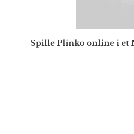
Spille Plinko online i et