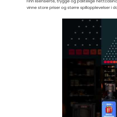
Finn lisensierte, trygge og pålitelige nettcasinoe
vinne store priser og større spillopplevelser i d