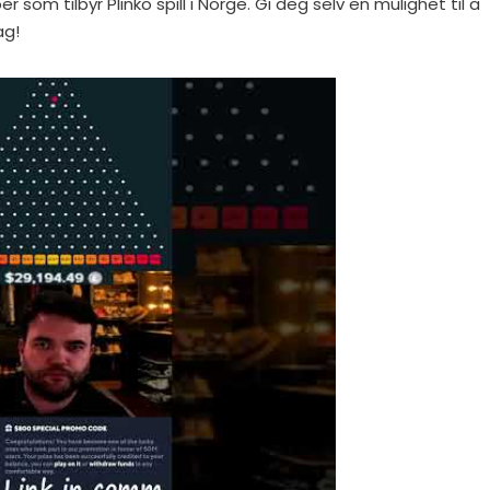
r som tilbyr Plinko spill i Norge. Gi deg selv en mulighet til å
ag!