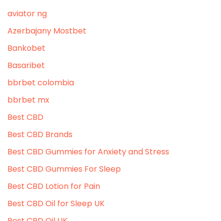
aviator ng
Azerbajany Mostbet
Bankobet
Basaribet
bbrbet colombia
bbrbet mx
Best CBD
Best CBD Brands
Best CBD Gummies for Anxiety and Stress
Best CBD Gummies For Sleep
Best CBD Lotion for Pain
Best CBD Oil for Sleep UK
Best CBD Oil UK