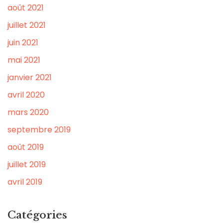
août 2021
juillet 2021
juin 2021
mai 2021
janvier 2021
avril 2020
mars 2020
septembre 2019
août 2019
juillet 2019
avril 2019
Catégories