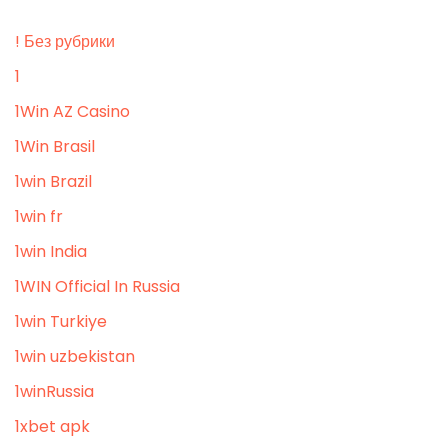
! Без рубрики
1
1Win AZ Casino
1Win Brasil
1win Brazil
1win fr
1win India
1WIN Official In Russia
1win Turkiye
1win uzbekistan
1winRussia
1xbet apk