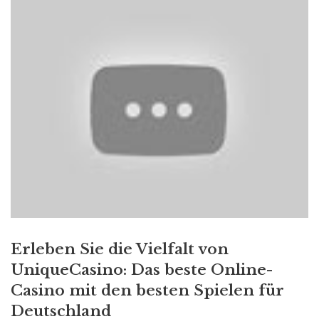
Erleben Sie die Vielfalt von
UniqueCasino: Das beste Online-
Casino mit den besten Spielen für
Deutschland