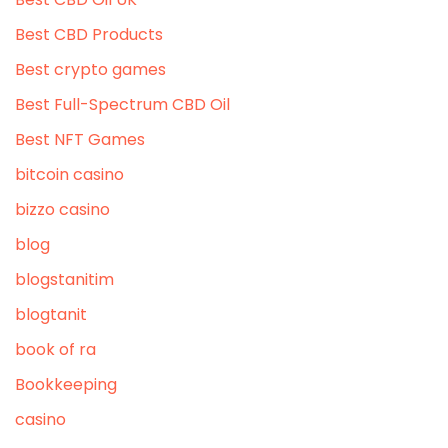
Best CBD Products
Best crypto games
Best Full-Spectrum CBD Oil
Best NFT Games
bitcoin casino
bizzo casino
blog
blogstanitim
blogtanit
book of ra
Bookkeeping
casino