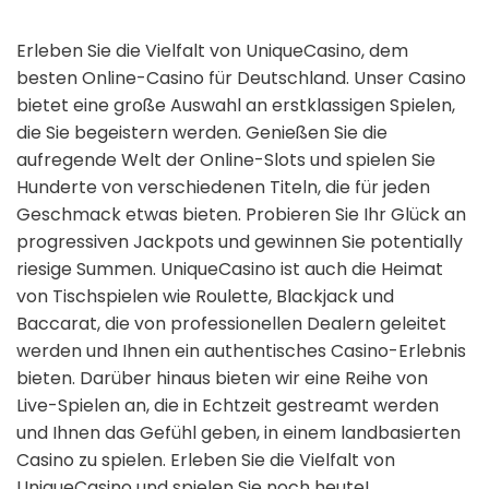
Erleben Sie die Vielfalt von UniqueCasino, dem
besten Online-Casino für Deutschland. Unser Casino
bietet eine große Auswahl an erstklassigen Spielen,
die Sie begeistern werden. Genießen Sie die
aufregende Welt der Online-Slots und spielen Sie
Hunderte von verschiedenen Titeln, die für jeden
Geschmack etwas bieten. Probieren Sie Ihr Glück an
progressiven Jackpots und gewinnen Sie potentially
riesige Summen. UniqueCasino ist auch die Heimat
von Tischspielen wie Roulette, Blackjack und
Baccarat, die von professionellen Dealern geleitet
werden und Ihnen ein authentisches Casino-Erlebnis
bieten. Darüber hinaus bieten wir eine Reihe von
Live-Spielen an, die in Echtzeit gestreamt werden
und Ihnen das Gefühl geben, in einem landbasierten
Casino zu spielen. Erleben Sie die Vielfalt von
UniqueCasino und spielen Sie noch heute!