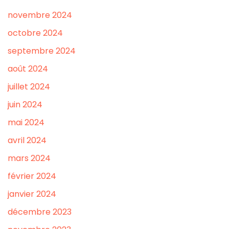
novembre 2024
octobre 2024
septembre 2024
août 2024
juillet 2024
juin 2024
mai 2024
avril 2024
mars 2024
février 2024
janvier 2024
décembre 2023