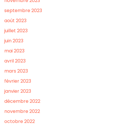
novembre 2023
septembre 2023
août 2023
juillet 2023
juin 2023
mai 2023
avril 2023
mars 2023
février 2023
janvier 2023
décembre 2022
novembre 2022
octobre 2022