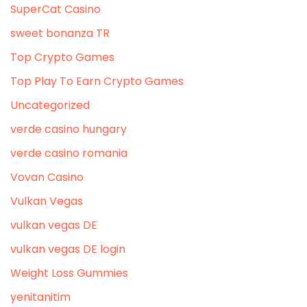
SuperCat Casino
sweet bonanza TR
Top Crypto Games
Top Play To Earn Crypto Games
Uncategorized
verde casino hungary
verde casino romania
Vovan Casino
Vulkan Vegas
vulkan vegas DE
vulkan vegas DE login
Weight Loss Gummies
yenitanitim