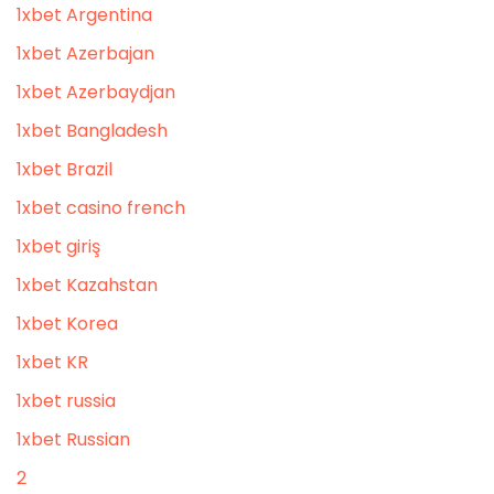
1xbet Argentina
1xbet Azerbajan
1xbet Azerbaydjan
1xbet Bangladesh
1xbet Brazil
1xbet casino french
1xbet giriş
1xbet Kazahstan
1xbet Korea
1xbet KR
1xbet russia
1xbet Russian
2