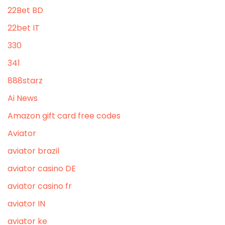
22Bet BD
22bet IT
330
341
888starz
Ai News
Amazon gift card free codes
Aviator
aviator brazil
aviator casino DE
aviator casino fr
aviator IN
aviator ke