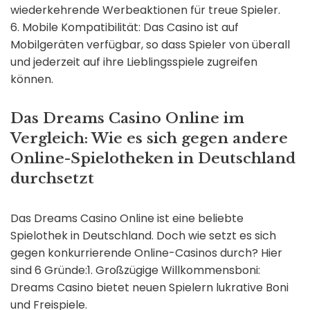
wiederkehrende Werbeaktionen für treue Spieler.
6. Mobile Kompatibilität: Das Casino ist auf
Mobilgeräten verfügbar, so dass Spieler von überall
und jederzeit auf ihre Lieblingsspiele zugreifen
können.
Das Dreams Casino Online im
Vergleich: Wie es sich gegen andere
Online-Spielotheken in Deutschland
durchsetzt
Das Dreams Casino Online ist eine beliebte
Spielothek in Deutschland. Doch wie setzt es sich
gegen konkurrierende Online-Casinos durch? Hier
sind 6 Gründe:1. Großzügige Willkommensboni:
Dreams Casino bietet neuen Spielern lukrative Boni
und Freispiele.