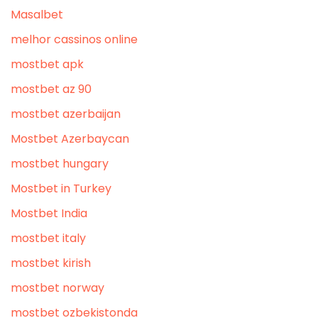
Masalbet
melhor cassinos online
mostbet apk
mostbet az 90
mostbet azerbaijan
Mostbet Azerbaycan
mostbet hungary
Mostbet in Turkey
Mostbet India
mostbet italy
mostbet kirish
mostbet norway
mostbet ozbekistonda