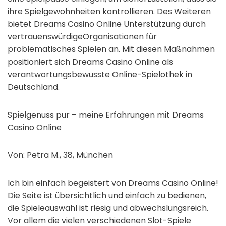
ihre Spielgewohnheiten kontrollieren. Des Weiteren
bietet Dreams Casino Online Unterstützung durch
vertrauenswürdigeOrganisationen für
problematisches Spielen an. Mit diesen Maßnahmen
positioniert sich Dreams Casino Online als
verantwortungsbewusste Online-Spielothek in
Deutschland.
Spielgenuss pur – meine Erfahrungen mit Dreams
Casino Online
Von: Petra M., 38, München
Ich bin einfach begeistert von Dreams Casino Online!
Die Seite ist übersichtlich und einfach zu bedienen,
die Spieleauswahl ist riesig und abwechslungsreich.
Vor allem die vielen verschiedenen Slot-Spiele