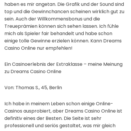
haben es mir angetan. Die Grafik und der Sound sind
top und die Gewinnchancen scheinen wirklich gut zu
sein. Auch der Willkommensbonus und die
Treueprämien können sich sehen lassen. Ich fühle
mich als Spieler fair behandelt und habe schon
einige tolle Gewinne erzielen können. Kann Dreams
Casino Online nur empfehlen!
Ein Casinoerlebnis der Extraklasse – meine Meinung
zu Dreams Casino Online
Von: Thomas S., 45, Berlin
Ich habe in meinem Leben schon einige Online-
Casinos ausprobiert, aber Dreams Casino Online ist
definitiv eines der Besten. Die Seite ist sehr
professionell und seriös gestaltet, was mir gleich