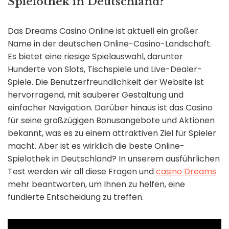
Spielothek in Deutschland?
Das Dreams Casino Online ist aktuell ein großer
Name in der deutschen Online-Casino-Landschaft.
Es bietet eine riesige Spielauswahl, darunter
Hunderte von Slots, Tischspiele und Live-Dealer-
Spiele. Die Benutzerfreundlichkeit der Website ist
hervorragend, mit sauberer Gestaltung und
einfacher Navigation. Darüber hinaus ist das Casino
für seine großzügigen Bonusangebote und Aktionen
bekannt, was es zu einem attraktiven Ziel für Spieler
macht. Aber ist es wirklich die beste Online-
Spielothek in Deutschland? In unserem ausführlichen
Test werden wir all diese Fragen und
casino Dreams
mehr beantworten, um Ihnen zu helfen, eine
fundierte Entscheidung zu treffen.