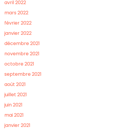
avril 2022
mars 2022
février 2022
janvier 2022
décembre 2021
novembre 2021
octobre 2021
septembre 2021
août 2021
juillet 2021
juin 2021
mai 2021
janvier 2021