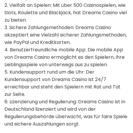
2. Vielfalt an Spielen: Mit über 500 Casinospielen, wie
Slots, Roulette und Blackjack, hat Dreams Casino viel
zu bieten.
3. Sichere Zahlungsmethoden: Dreams Casino
akzeptiert eine Vielzahl sicherer Zahlungsmethoden,
wie PayPal und Kreditkarten.
4. Benutzerfreundliche mobile App: Die mobile App
von Dreams Casino ermöglicht es den Spielern, ihre
Lieblingsspiele von unterwegs aus zu spielen.
5. Kundensupport rund um die Uhr: Der
Kundensupport von Dreams Casino ist 24/7
erreichbar und steht den Spielern mit Rat und Tat
zur Seite.
6. Lizenzierung und Regulierung: Dreams Casino ist in
Deutschland lizenziert und wird von der
Regulierungsbehörde überwacht, was für faire Spiele
und sichere Auszahlungen sorgt.