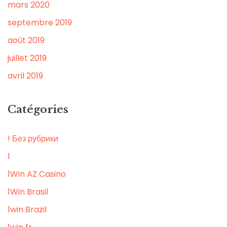
mars 2020
septembre 2019
août 2019
juillet 2019
avril 2019
Catégories
! Без рубрики
1
1Win AZ Casino
1Win Brasil
1win Brazil