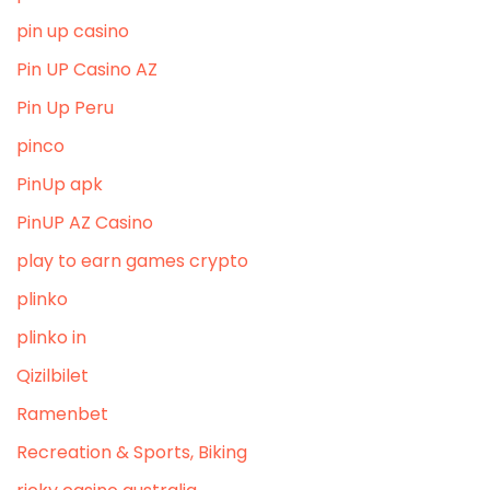
pin up casino
Pin UP Casino AZ
Pin Up Peru
pinco
PinUp apk
PinUP AZ Casino
play to earn games crypto
plinko
plinko in
Qizilbilet
Ramenbet
Recreation & Sports, Biking