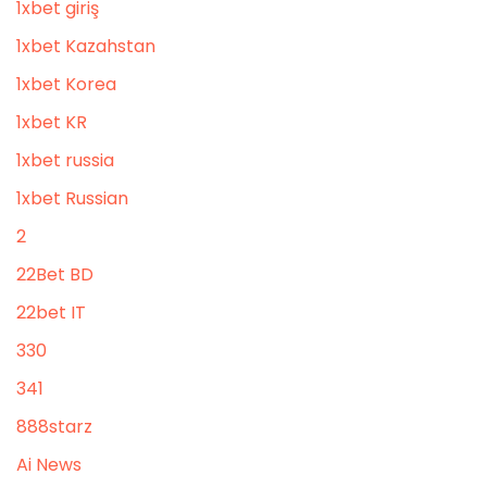
1xbet giriş
1xbet Kazahstan
1xbet Korea
1xbet KR
1xbet russia
1xbet Russian
2
22Bet BD
22bet IT
330
341
888starz
Ai News