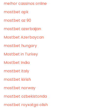
melhor cassinos online
mostbet apk
mostbet az 90
mostbet azerbaijan
Mostbet Azerbaycan
mostbet hungary
Mostbet in Turkey
Mostbet India
mostbet italy
mostbet kirish
mostbet norway
mostbet ozbekistonda
mostbet royxatga olish