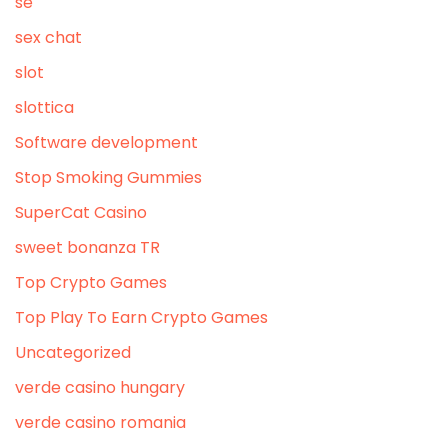
se
sex chat
slot
slottica
Software development
Stop Smoking Gummies
SuperCat Casino
sweet bonanza TR
Top Crypto Games
Top Play To Earn Crypto Games
Uncategorized
verde casino hungary
verde casino romania