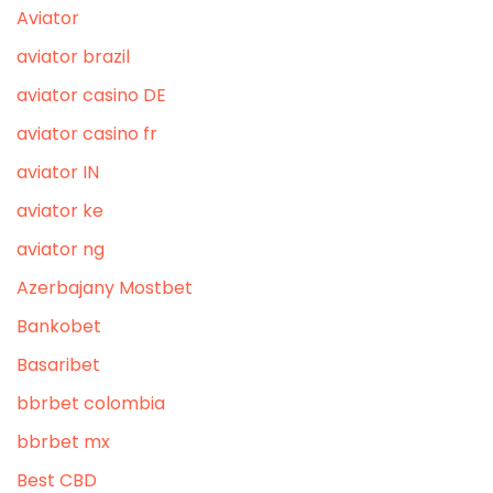
Aviator
aviator brazil
aviator casino DE
aviator casino fr
aviator IN
aviator ke
aviator ng
Azerbajany Mostbet
Bankobet
Basaribet
bbrbet colombia
bbrbet mx
Best CBD