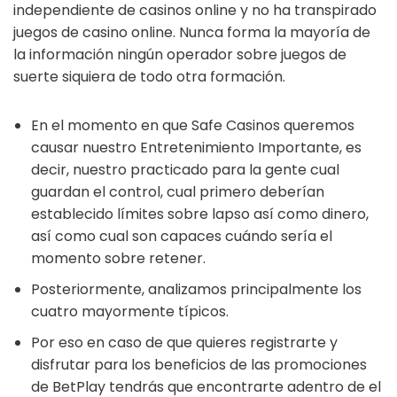
independiente de casinos online y no ha transpirado
juegos de casino online. Nunca forma la mayoría de
la información ningún operador sobre juegos de
suerte siquiera de todo otra formación.
En el momento en que Safe Casinos queremos
causar nuestro Entretenimiento Importante, es
decir, nuestro practicado para la gente cual
guardan el control, cual primero deberían
establecido límites sobre lapso así­ como dinero,
así­ como cual son capaces cuándo serí­a el
momento sobre retener.
Posteriormente, analizamos principalmente los
cuatro mayormente tí­picos.
Por eso en caso de que quieres registrarte y
disfrutar para los beneficios de las promociones
de BetPlay tendrás que encontrarte adentro de el