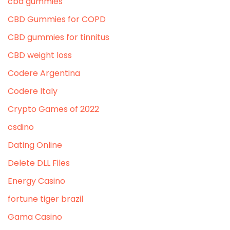
cbd gummies
CBD Gummies for COPD
CBD gummies for tinnitus
CBD weight loss
Codere Argentina
Codere Italy
Crypto Games of 2022
csdino
Dating Online
Delete DLL Files
Energy Casino
fortune tiger brazil
Gama Casino