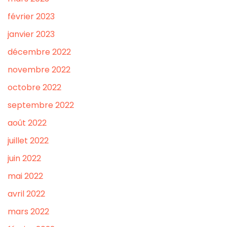
février 2023
janvier 2023
décembre 2022
novembre 2022
octobre 2022
septembre 2022
août 2022
juillet 2022
juin 2022
mai 2022
avril 2022
mars 2022