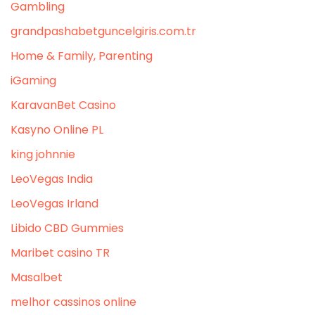
Gambling
grandpashabetguncelgiris.com.tr
Home & Family, Parenting
iGaming
KaravanBet Casino
Kasyno Online PL
king johnnie
LeoVegas India
LeoVegas Irland
Libido CBD Gummies
Maribet casino TR
Masalbet
melhor cassinos online