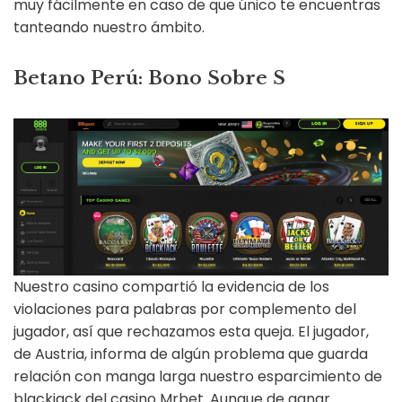
muy fácilmente en caso de que único te encuentras
tanteando nuestro ámbito.
Betano Perú: Bono Sobre S
Nuestro casino compartió la evidencia de los
violaciones para palabras por complemento del
jugador, así que rechazamos esta queja. El jugador,
de Austria, informa de algún problema que guarda
relación con manga larga nuestro esparcimiento de
blackjack del casino Mrbet. Aunque de ganar