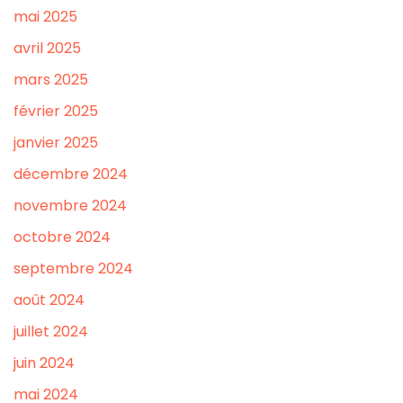
mai 2025
avril 2025
mars 2025
février 2025
janvier 2025
décembre 2024
novembre 2024
octobre 2024
septembre 2024
août 2024
juillet 2024
juin 2024
mai 2024