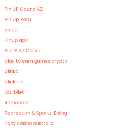
Pin UP Casino AZ
Pin Up Peru
pinco
PinUp apk
PinUP AZ Casino
play to earn games crypto
plinko
plinko in
Qizilbilet
Ramenbet
Recreation & Sports, Biking
ricky casino australia