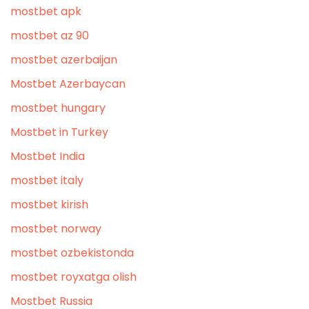
mostbet apk
mostbet az 90
mostbet azerbaijan
Mostbet Azerbaycan
mostbet hungary
Mostbet in Turkey
Mostbet India
mostbet italy
mostbet kirish
mostbet norway
mostbet ozbekistonda
mostbet royxatga olish
Mostbet Russia