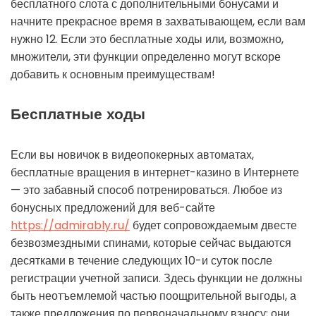
бесплатного слота с дополнительными бонусами и
начните прекрасное время в захватывающем, если вам
нужно 12.
Если это бесплатные ходы или, возможно,
множители, эти функции определенно могут вскоре
добавить к основным преимуществам!
Бесплатные ходы
Если вы новичок в видеопокерных автоматах,
бесплатные вращения в интернет-казино в Интернете
— это забавный способ потренироваться. Любое из
бонусных предложений для веб-сайте
https://admirably.ru/
будет сопровождаемым двесте
безвозмездными спинами, которые сейчас выдаются
десятками в течение следующих 10-и суток после
регистрации учетной записи. Здесь функции не должны
быть неотъемлемой частью поощрительной выгоды, а
также предложения по первоначальному взносу; они