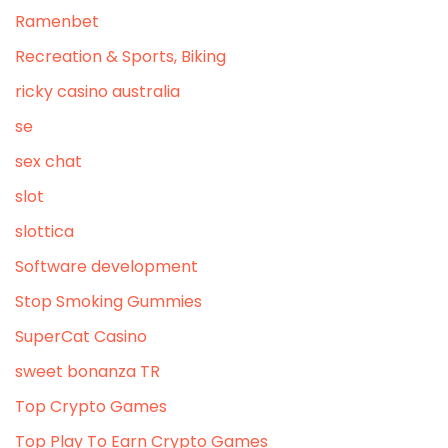
Ramenbet
Recreation & Sports, Biking
ricky casino australia
se
sex chat
slot
slottica
Software development
Stop Smoking Gummies
SuperCat Casino
sweet bonanza TR
Top Crypto Games
Top Play To Earn Crypto Games