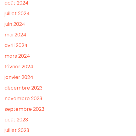
août 2024
juillet 2024
juin 2024
mai 2024
avril 2024
mars 2024
février 2024
janvier 2024
décembre 2023
novembre 2023
septembre 2023
août 2023
juillet 2023