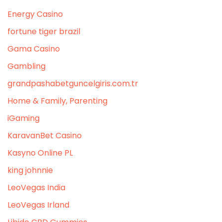
Energy Casino
fortune tiger brazil
Gama Casino
Gambling
grandpashabetguncelgiris.com.tr
Home & Family, Parenting
iGaming
KaravanBet Casino
Kasyno Online PL
king johnnie
LeoVegas India
LeoVegas Irland