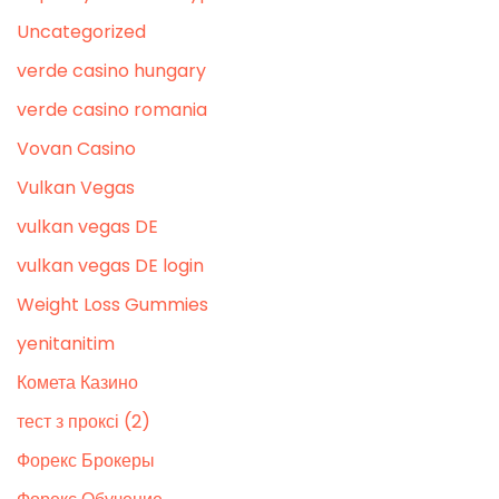
Uncategorized
verde casino hungary
verde casino romania
Vovan Casino
Vulkan Vegas
vulkan vegas DE
vulkan vegas DE login
Weight Loss Gummies
yenitanitim
Комета Казино
тест з проксі (2)
Форекс Брокеры