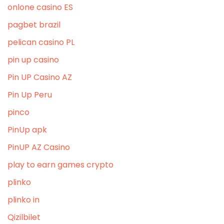
onlone casino ES
pagbet brazil
pelican casino PL
pin up casino
Pin UP Casino AZ
Pin Up Peru
pinco
PinUp apk
PinUP AZ Casino
play to earn games crypto
plinko
plinko in
Qizilbilet