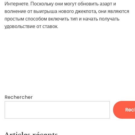
Интернете. Поскольку они могут обновить азарт и
волнение от выигрыша нового джекпота, они являются
простым способом включить тип и начать получать
удовольствие от ставок.
Rechercher
Rec