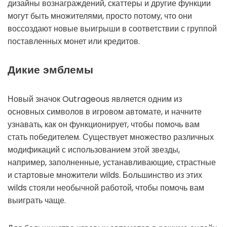
дизайны вознаграждений, скаттеры и другие функции
могут быть множителями, просто потому, что они
воссоздают новые выигрыши в соответствии с группой
поставленных монет или кредитов.
Дикие эмблемы
Новый значок Outrageous является одним из
основных символов в игровом автомате, и начните
узнавать, как он функционирует, чтобы помочь вам
стать победителем. Существует множество различных
модификаций с использованием этой звезды,
например, заполненные, устанавливающие, страстные
и стартовые множители wilds. Большинство из этих
wilds стояли необычной работой, чтобы помочь вам
выиграть чаще.