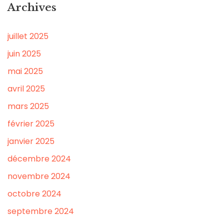
Archives
juillet 2025
juin 2025
mai 2025
avril 2025
mars 2025
février 2025
janvier 2025
décembre 2024
novembre 2024
octobre 2024
septembre 2024