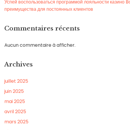
Успей воспользоваться программой лояльности казино Bo
преимущества для постоянных клиентов
Commentaires récents
Aucun commentaire à afficher.
Archives
juillet 2025
juin 2025
mai 2025
avril 2025
mars 2025