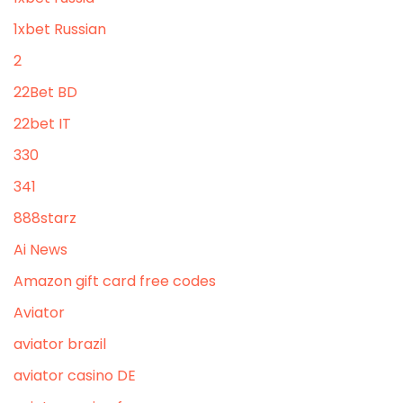
1xbet Russian
2
22Bet BD
22bet IT
330
341
888starz
Ai News
Amazon gift card free codes
Aviator
aviator brazil
aviator casino DE