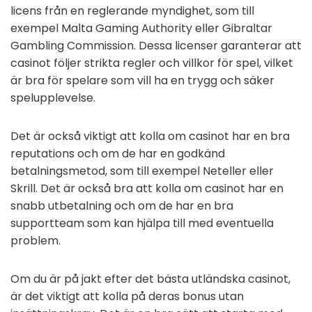
licens från en reglerande myndighet, som till
exempel Malta Gaming Authority eller Gibraltar
Gambling Commission. Dessa licenser garanterar att
casinot följer strikta regler och villkor för spel, vilket
är bra för spelare som vill ha en trygg och säker
spelupplevelse.
Det är också viktigt att kolla om casinot har en bra
reputations och om de har en godkänd
betalningsmetod, som till exempel Neteller eller
Skrill. Det är också bra att kolla om casinot har en
snabb utbetalning och om de har en bra
supportteam som kan hjälpa till med eventuella
problem.
Om du är på jakt efter det bästa utländska casinot,
är det viktigt att kolla på deras bonus utan