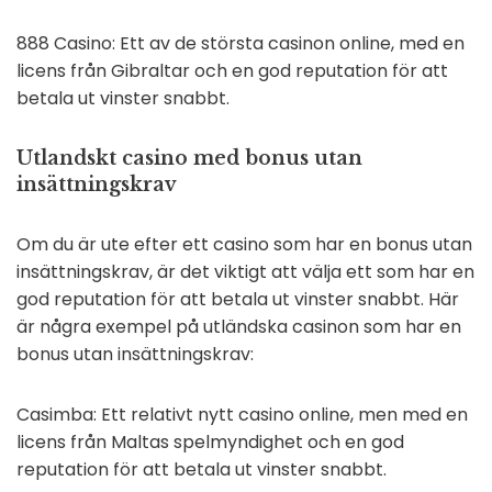
888 Casino: Ett av de största casinon online, med en
licens från Gibraltar och en god reputation för att
betala ut vinster snabbt.
Utlandskt casino med bonus utan
insättningskrav
Om du är ute efter ett casino som har en bonus utan
insättningskrav, är det viktigt att välja ett som har en
god reputation för att betala ut vinster snabbt. Här
är några exempel på utländska casinon som har en
bonus utan insättningskrav:
Casimba: Ett relativt nytt casino online, men med en
licens från Maltas spelmyndighet och en god
reputation för att betala ut vinster snabbt.