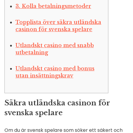
3. Kolla betalningsmetoder
Topplista över säkra utländska
casinon för svenska spelare
Utlandskt casino med snabb
utbetalning
Utlandskt casino med bonus
utan insättningskrav
Säkra utländska casinon för
svenska spelare
Om du är svensk spelare som söker ett säkert och