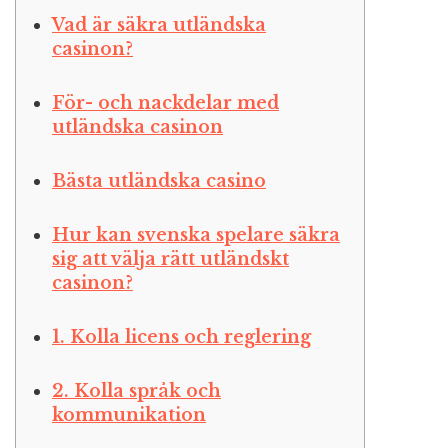
Vad är säkra utländska
casinon?
För- och nackdelar med
utländska casinon
Bästa utländska casino
Hur kan svenska spelare säkra
sig att välja rätt utländskt
casinon?
1. Kolla licens och reglering
2. Kolla språk och
kommunikation