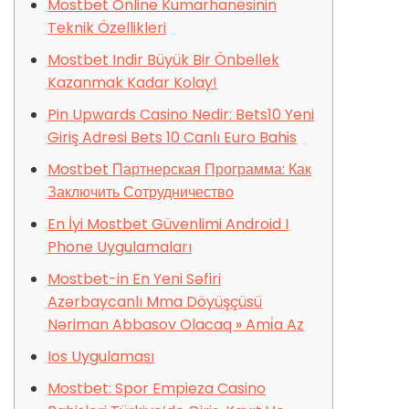
Mostbet Online Kumarhanesinin
Teknik Özellikleri
Mostbet Indir Büyük Bir Önbellek
Kazanmak Kadar Kolay!
Pin Upwards Casino Nedir: Bets10 Yeni
Giriş Adresi Bets 10 Canlı Euro Bahis
Mostbet Партнерская Программа: Как
Заключить Сотрудничество
En İyi Mostbet Güvenlimi Android I
Phone Uygulamaları
Mostbet-in En Yeni Səfiri
Azərbaycanlı Mma Döyüşçüsü
Nəriman Abbasov Olacaq » Ami̇a Az
Ios Uygulaması
Mostbet: Spor Empieza Casino