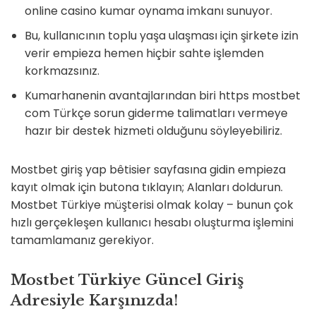
online casino kumar oynama imkanı sunuyor.
Bu, kullanıcının toplu yaşa ulaşması için şirkete izin
verir empieza hemen hiçbir sahte işlemden
korkmazsınız.
Kumarhanenin avantajlarından biri https mostbet
com Türkçe sorun giderme talimatları vermeye
hazır bir destek hizmeti olduğunu söyleyebiliriz.
Mostbet giriş yap bêtisier sayfasına gidin empieza
kayıt olmak için butona tıklayın; Alanları doldurun.
Mostbet Türkiye müşterisi olmak kolay – bunun çok
hızlı gerçekleşen kullanıcı hesabı oluşturma işlemini
tamamlamanız gerekiyor.
Mostbet Türkiye Güncel Giriş
Adresiyle Karşınızda!