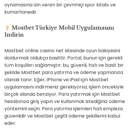
oynamasına izin veren bir çevrimiçi spor kitabı ve
kumarhanedir.
Mostbet Türkiye Mobil Uygulamasını
Indirin
Mostbet online casino net sitesinde oyun bakiyesini
doldurmak oldukça basittir. Portal, bunun için gerekli
tüm koşulları sağlamıştır; bu, güvenli, hızlı ve basit bir
şekilde Mostbet para yatırma ve ödeme yapmanıza
olanak tanır. Eğer, iPhone ve iPad için Mostbet
uygulamasını indirmeniz gerekiyorsa, işlem öncekiyle
birçok alanda benziyor. Para yatırmak için Mostbet
hesabınıza giriş yapın ve kullanmak istediğiniz ödeme
yöntemini seçin. Para yatırma işlemleri hızlı empieza
güvenlidir ve Mostbet çeşitli ödeme şekillerini kabul
eder.