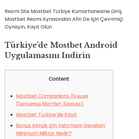
Resmi Site Mostbet Türkiye Kumarhanesine Giriş
Mostbet Resmi Aynasından Afin De Için Çevrimiçi
Oynayın, Kayıt Olun
Türkiye’de Mostbet Android
Uygulamasını Indirin
Content
Mostbet Companions Лучшая
Партнерка Мостбет, Бренда 1
Mostbet Türkiye’de Kayıt
Bonus Almak Için Yatırmam Gereken
Minimum Miktar Nedir?