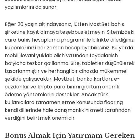
yazılımlarını da sunar.
Eğer 20 yaşın altındaysanız, lütfen MostBet bahis
şirketine kayıt olmaya teşebbüs etmeyin. Sitemizdeki
cara bahis hesaplama programı ile bilrikte dilediğiniz
kuponlarınızı her zaman hesaplayabilirsiniz. Bu yerda
mobil ilovani yuklab olish va undan foydalanish
bo’yicha tezkor qo’llanma. Site, tabletler düşünülerek
tasarlanmıştır ve herhangi bir cihazda mükemmel
şekilde çalışacaktır. Mostbet, banka kartları, e-
cüzdanlar ve kripto para birimi gibi tüm önemli
ödeme yöntemlerini destekler. Ancak türk
kullanıcılara tamamen etme konusunda flooring
kendi dillerinde hale danışmanlık hizmeti tarafından
verdiğini belirtmek önemlidir.
Bonus Almak Için Yatırmam Gereken