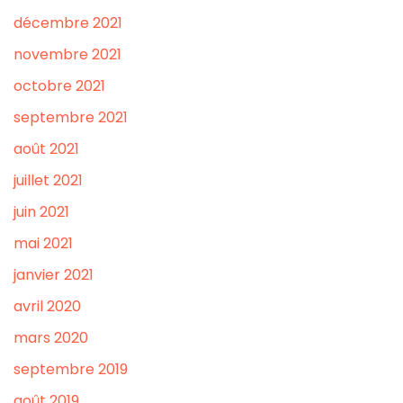
décembre 2021
novembre 2021
octobre 2021
septembre 2021
août 2021
juillet 2021
juin 2021
mai 2021
janvier 2021
avril 2020
mars 2020
septembre 2019
août 2019