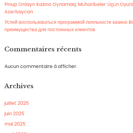
Pinup Onlayn Kazino Oynamaq: Müharibələr Üçün Oyunl
Azerbaycan
Успей воспользоваться программой лояльности казино Bo
преимущества для постоянных клиентов
Commentaires récents
Aucun commentaire à afficher.
Archives
juillet 2025
juin 2025
mai 2025