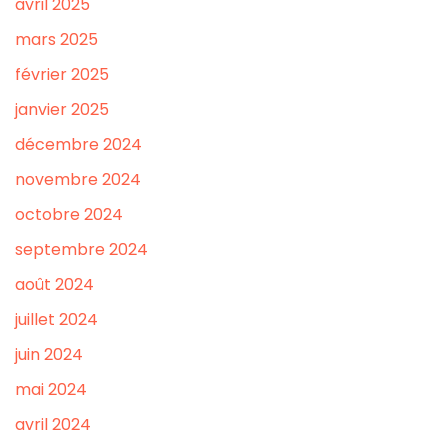
avril 2025
mars 2025
février 2025
janvier 2025
décembre 2024
novembre 2024
octobre 2024
septembre 2024
août 2024
juillet 2024
juin 2024
mai 2024
avril 2024