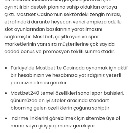
ayrıntılı bir destek planına sahip oldukları ortaya
çıktı. MostBet Casino’nun sektördeki zengin mirası,
etrafındaki durante heyecan verici empieza ödüllü
slot oyunlarından bazılarının yaratılmasını
sağlamıştır. Mostbet, çeşitli oyun ve spor
marketlerinin yanı sıra müşterilerine çok sayıda
added bonus ve promosyon teklifi sunmaktadır.
Türkiye’de Mostbet’te Casinoda oynamak için aktif
bir hesabınızın ve hesabınıza yatırdığınız yeterli
paranızın olması gerekir.
Mostbet240 temel özellikleri sanal spor bahisleri,
günümüzde en iyi siteler arasında standart
blooming gelen özelliklerin çoğuna sahiptir.
İndirme linklerini görebilmek için sitemize üye ol
manız veya giriş yapmanız gerekiyor.