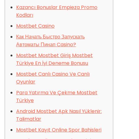
Kazancı Bonuslar Empieza Promo
Kodları
Mostbet Casino
Как Начать Быстро Запускать
Автоматы Пинап Casino?
Mostbet Mostbet Giriş Mostbet
Türkiye En İyi Deneme Bonusu
Mostbet Canlı Casino Ve Canlı
Oyunlar
Para Yatırma Ve Çekme Mostbet
Türkiye
Android Mostbet Apk Nasıl Yüklenir:
Talimatlar
Mostbet Kayıt Online Spor Bahisleri