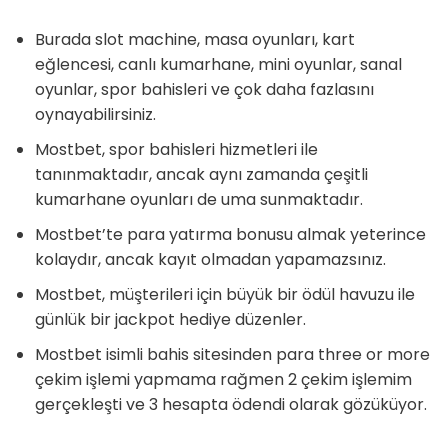
Burada slot machine, masa oyunları, kart
eğlencesi, canlı kumarhane, mini oyunlar, sanal
oyunlar, spor bahisleri ve çok daha fazlasını
oynayabilirsiniz.
Mostbet, spor bahisleri hizmetleri ile
tanınmaktadır, ancak aynı zamanda çeşitli
kumarhane oyunları de uma sunmaktadır.
Mostbet’te para yatırma bonusu almak yeterince
kolaydır, ancak kayıt olmadan yapamazsınız.
Mostbet, müşterileri için büyük bir ödül havuzu ile
günlük bir jackpot hediye düzenler.
Mostbet isimli bahis sitesinden para three or more
çekim işlemi yapmama rağmen 2 çekim işlemim
gerçekleşti ve 3 hesapta ödendi olarak gözüküyor.