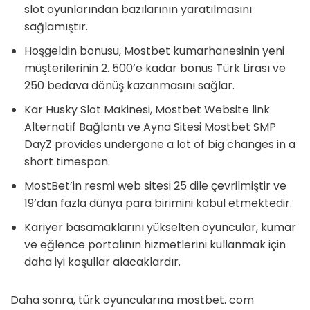
slot oyunlarından bazılarının yaratılmasını
sağlamıştır.
Hoşgeldin bonusu, Mostbet kumarhanesinin yeni
müşterilerinin 2. 500’e kadar bonus Türk Lirası ve
250 bedava dönüş kazanmasını sağlar.
Kar Husky Slot Makinesi, Mostbet Website link
Alternatif Bağlantı ve Ayna Sitesi Mostbet SMP
DayZ provides undergone a lot of big changes in a
short timespan.
MostBet’in resmi web sitesi 25 dile çevrilmiştir ve
19’dan fazla dünya para birimini kabul etmektedir.
Kariyer basamaklarını yükselten oyuncular, kumar
ve eğlence portalının hizmetlerini kullanmak için
daha iyi koşullar alacaklardır.
Daha sonra, türk oyuncularına mostbet. com