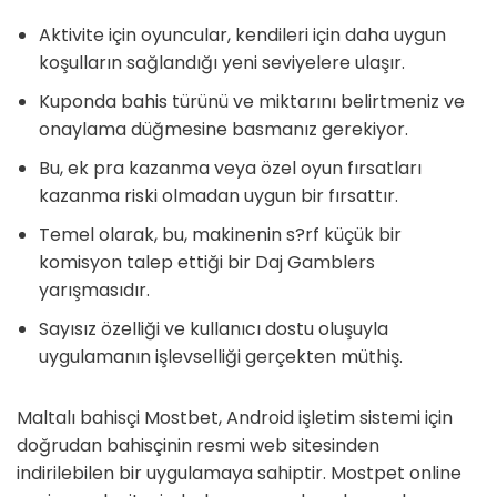
Aktivite için oyuncular, kendileri için daha uygun
koşulların sağlandığı yeni seviyelere ulaşır.
Kuponda bahis türünü ve miktarını belirtmeniz ve
onaylama düğmesine basmanız gerekiyor.
Bu, ek pra kazanma veya özel oyun fırsatları
kazanma riski olmadan uygun bir fırsattır.
Temel olarak, bu, makinenin s?rf küçük bir
komisyon talep ettiği bir Daj Gamblers
yarışmasıdır.
Sayısız özelliği ve kullanıcı dostu oluşuyla
uygulamanın işlevselliği gerçekten müthiş.
Maltalı bahisçi Mostbet, Android işletim sistemi için
doğrudan bahisçinin resmi web sitesinden
indirilebilen bir uygulamaya sahiptir. Mostpet online