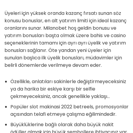
Üyeleri için yüksek oranda kazanç fırsatı sunan söz
konusu bonuslar, en alt yatırım limiti için ideal kazanç
oranlarını sunar. Milanobet hoş geldin bonusu ve
yatırım bonusları başta olmak üzere bahis ve casino
seçeneklerinin tamamı için ayrı ayrı üyelik ve yatırım
bonusları sağlanır. Öte yandan yeni üyeler için
sunulan başlıca ilk üyelik bonusları, müdavimler için
belirli dönemlerde verilmeye devam eder.
Özellikle, anlatıları sakinlerle değiştirmeyeceksiniz
ya da harika bir eskiye karşı bir selfie
çekmeyeceksiniz, ancak genellikle yaklaşı…
Popüler slot makinasi 2022 betreels, promosyonlar
açısından telafi etmeye çalışma eğilimindedir.
Büyüklüklerine bağlı olarak daha büyük nakit
ödüller almak için büyük sembollere ihtiyacınız var,