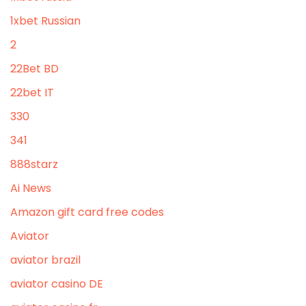
1xbet Russian
2
22Bet BD
22bet IT
330
341
888starz
Ai News
Amazon gift card free codes
Aviator
aviator brazil
aviator casino DE