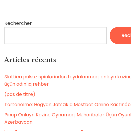
Rechercher
Rec
Articles récents
Slottica pulsuz spinlərindən faydalanmaq: onlayn kaz
üçün adınlıq rehber
(pas de titre)
Történelme: Hogyan Játszik a Mostbet Online Kaszinó
Pinup Onlayn Kazino Oynamaq: Müharibələr Üçün Oyunl
Azerbaycan