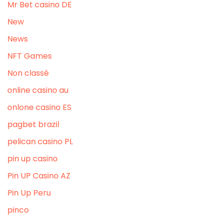
Mr Bet casino DE
New
News
NFT Games
Non classé
online casino au
onlone casino ES
pagbet brazil
pelican casino PL
pin up casino
Pin UP Casino AZ
Pin Up Peru
pinco