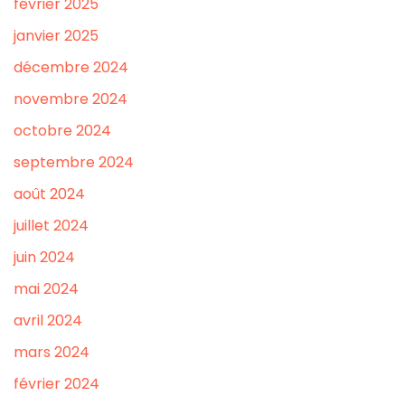
février 2025
janvier 2025
décembre 2024
novembre 2024
octobre 2024
septembre 2024
août 2024
juillet 2024
juin 2024
mai 2024
avril 2024
mars 2024
février 2024