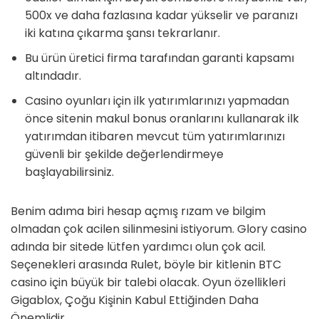
500x ve daha fazlasına kadar yükselir ve paranızı
iki katına çıkarma şansı tekrarlanır.
Bu ürün üretici firma tarafından garanti kapsamı
altındadır.
Casino oyunları için ilk yatırımlarınızı yapmadan
önce sitenin makul bonus oranlarını kullanarak ilk
yatırımdan itibaren mevcut tüm yatırımlarınızı
güvenli bir şekilde değerlendirmeye
başlayabilirsiniz.
Benim adıma biri hesap açmış rızam ve bilgim
olmadan çok acilen silinmesini istiyorum. Glory casino
adında bir sitede lütfen yardımcı olun çok acil.
Seçenekleri arasında Rulet, böyle bir kitlenin BTC
casino için büyük bir talebi olacak. Oyun özellikleri
Gigablox, Çoğu Kişinin Kabul Ettiğinden Daha
Önemlidir.