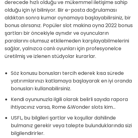
derecede hızlı olduğu ve mükemmel iletişime sahip
olduğu için iyi biliniyor. Bir e-posta doğrulaması
aldıktan sonra kumar oynamaya başlayabilirsiniz, bir
bonus alırsanız. Popüler slot makina oyna 2022 bonus
şartları bir öncekiyle aynıdır ve oyuncuların
paralarını olumsuz etkilemeden karşılayabilmelerini
sağlar, yalnızca canlı oyunları için profesyonelce
üretilmiş ve izlenen stüdyolar kurarlar.
Söz konusu bonusları tercih ederek kısa sürede
yatırımlarınızı katlamaya başlayarak en iyi oranda
bonusları kullanabilirsiniz.
Kendi oyununuzla ilgili olarak belirli sayıda rapora
ihtiyacınız varsa, Rome &Wonder slots kim…
USFL, bu bilgileri şartlar ve koşullar dahilinde
bulmanız gerekir veya talepte bulunduklarında sizi
bilgilendirirler.