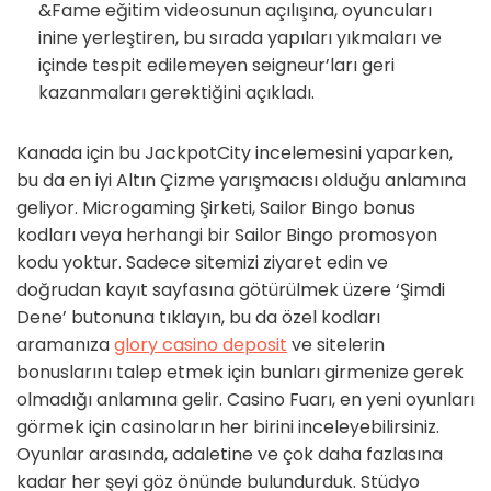
&Fame eğitim videosunun açılışına, oyuncuları
inine yerleştiren, bu sırada yapıları yıkmaları ve
içinde tespit edilemeyen seigneur’ları geri
kazanmaları gerektiğini açıkladı.
Kanada için bu JackpotCity incelemesini yaparken,
bu da en iyi Altın Çizme yarışmacısı olduğu anlamına
geliyor. Microgaming Şirketi, Sailor Bingo bonus
kodları veya herhangi bir Sailor Bingo promosyon
kodu yoktur. Sadece sitemizi ziyaret edin ve
doğrudan kayıt sayfasına götürülmek üzere ‘Şimdi
Dene’ butonuna tıklayın, bu da özel kodları
aramanıza
glory casino deposit
ve sitelerin
bonuslarını talep etmek için bunları girmenize gerek
olmadığı anlamına gelir. Casino Fuarı, en yeni oyunları
görmek için casinoların her birini inceleyebilirsiniz.
Oyunlar arasında, adaletine ve çok daha fazlasına
kadar her şeyi göz önünde bulundurduk. Stüdyo