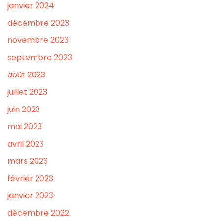
janvier 2024
décembre 2023
novembre 2023
septembre 2023
août 2023
juillet 2023
juin 2023
mai 2023
avril 2023
mars 2023
février 2023
janvier 2023
décembre 2022