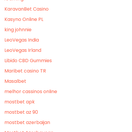
KaravanBet Casino
Kasyno Online PL
king johnnie
LeoVegas India
LeoVegas Irland
Libido CBD Gummies
Maribet casino TR
Masalbet
melhor cassinos online
mostbet apk
mostbet az 90
mostbet azerbaijan