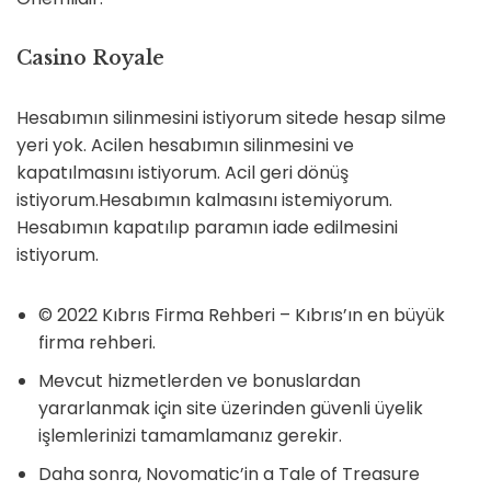
Casino Royale
Hesabımın silinmesini istiyorum sitede hesap silme
yeri yok. Acilen hesabımın silinmesini ve
kapatılmasını istiyorum. Acil geri dönüş
istiyorum.Hesabımın kalmasını istemiyorum.
Hesabımın kapatılıp paramın iade edilmesini
istiyorum.
© 2022 Kıbrıs Firma Rehberi – Kıbrıs’ın en büyük
firma rehberi.
Mevcut hizmetlerden ve bonuslardan
yararlanmak için site üzerinden güvenli üyelik
işlemlerinizi tamamlamanız gerekir.
Daha sonra, Novomatic’in a Tale of Treasure