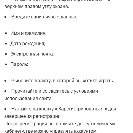
верхнем правом углу экрана.
Введите свои личные данные:
Имя и фамилия;
Дата рождения;
Электронная почта;
Пароль;
Выберите валюту, в которой вы хотите играть;
Прочитайте и согласитесь с условиями
использования сайта;
Нажмите на кнопку « Зарегистрироваться » для
завершения регистрации.
После регистрации вы получите доступ к личному
кабинету, где можно управлять аккаунтом,