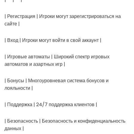
| Регистрация | Игроки могут зарегистрироваться на
сайте |
| Вход | Игроки могут войти в свой аккаунт |
| Игровые автоматы | Широкий спектр игровых
автоматов и азартных игр |
| Бонусы | Многоуровневая система бонусов и
лояльности |
| Поддержка | 24/7 поддержка клиентов |
| Безопасность | Безопасность и конфиденциальность
данных |