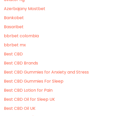
Azerbajany Mostbet
Bankobet
Basaribet
bbrbet colombia
bbrbet mx
Best CBD
Best CBD Brands
Best CBD Gummies for Anxiety and Stress
Best CBD Gummies For Sleep
Best CBD Lotion for Pain
Best CBD Oil for Sleep UK
Best CBD Oil UK