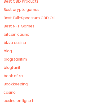
Best CBD Products
Best crypto games
Best Full-Spectrum CBD Oil
Best NFT Games
bitcoin casino
bizzo casino
blog
blogstanitim
blogtanit
book of ra
Bookkeeping
casino
casino en ligne fr