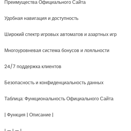
Преимущества Официального Сайта
Удобная навигация и доступность
Широкий спектр игровых автоматов и азартных игр
Многоуровневая система бонусов и лояльности
24/7 поддержка клиентов
Безопасность и конфиденциальность данных
Таблица: Функциональность Официального Сайта
| Функция | Описание |
| — | — |