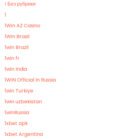
! Без рубрики
1
1Win AZ Casino
1Win Brasil
1win Brazil
1win fr
1win India
1WIN Official In Russia
1win Turkiye
1win uzbekistan
1winRussia
1xbet apk
1xbet Argentina