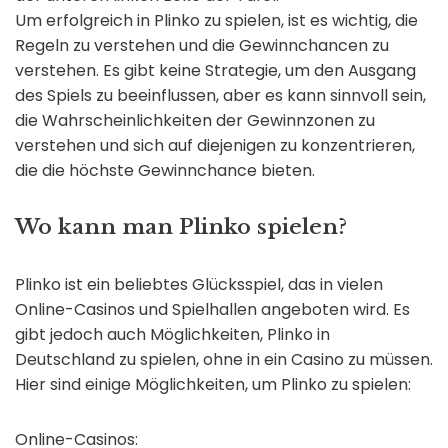
Um erfolgreich in Plinko zu spielen, ist es wichtig, die
Regeln zu verstehen und die Gewinnchancen zu
verstehen. Es gibt keine Strategie, um den Ausgang
des Spiels zu beeinflussen, aber es kann sinnvoll sein,
die Wahrscheinlichkeiten der Gewinnzonen zu
verstehen und sich auf diejenigen zu konzentrieren,
die die höchste Gewinnchance bieten.
Wo kann man Plinko spielen?
Plinko ist ein beliebtes Glücksspiel, das in vielen
Online-Casinos und Spielhallen angeboten wird. Es
gibt jedoch auch Möglichkeiten, Plinko in
Deutschland zu spielen, ohne in ein Casino zu müssen.
Hier sind einige Möglichkeiten, um Plinko zu spielen:
Online-Casinos: