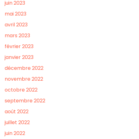
juin 2023
mai 2023
avril 2023
mars 2023
février 2023
janvier 2023
décembre 2022
novembre 2022
octobre 2022
septembre 2022
août 2022
juillet 2022
juin 2022