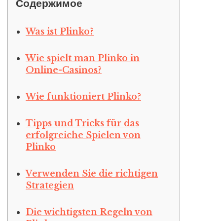
Содержимое
Was ist Plinko?
Wie spielt man Plinko in
Online-Casinos?
Wie funktioniert Plinko?
Tipps und Tricks für das
erfolgreiche Spielen von
Plinko
Verwenden Sie die richtigen
Strategien
Die wichtigsten Regeln von