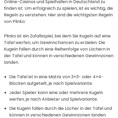
Online-Casinos und Spielhallen in Deutschland zu
finden ist. Um erfolgreich zu spielen, ist es wichtig, die
Regeln zu verstehen. Hier sind die wichtigsten Regeln
von Plinko:
Plinko ist ein Zufallsspiel, bei dem Sie Kugeln auf eine
Tafel werfen, um Gewinnchancen zu erzielen. Die
Kugeln fallen durch eine Reihenfolge von Löchern in
der Tafel und können in verschiedenen Gewinnzonen
landen.
Die Tafel ist in eine Matrix von 3×3- oder 4×4-
Blöcken aufgeteilt, je nach Spielvariante.
Jeder Spieler kann eine oder mehrere Kugeln
werfen, je nach Anbieter und Spielvariante.
Die Kugeln fallen durch die Löcher in der Tafel und
können in verschiedenen Gewinnzonen landen.