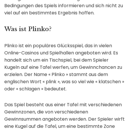
Bedingungen des Spiels informieren und sich nicht zu
viel auf ein bestimmtes Ergebnis hoffen.
Was ist Plinko?
Plinko ist ein populäres Glücksspiel, das in vielen
Online-Casinos und Spielhallen angeboten wird. Es
handelt sich um ein Tischspiel, bei dem Spieler
Kugeln auf eine Tafel werfen, um Gewinnchancen zu
erzielen. Der Name « Plinko » stammt aus dem
englischen Wort « plink », was so viel wie « klatschen »
oder « schlagen » bedeutet.
Das Spiel besteht aus einer Tafel mit verschiedenen
Gewinnzonen, die von verschiedenen
Gewinnsummen angeboten werden. Der Spieler wirft
eine Kugel auf die Tafel, um eine bestimmte Zone