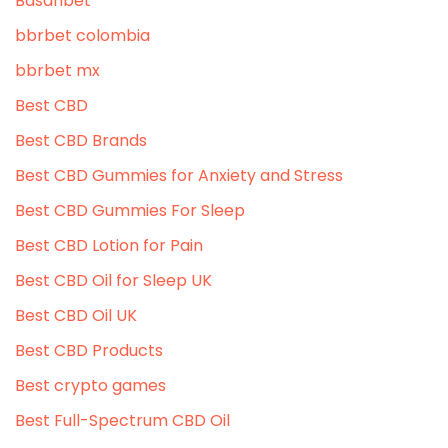
Basaribet
bbrbet colombia
bbrbet mx
Best CBD
Best CBD Brands
Best CBD Gummies for Anxiety and Stress
Best CBD Gummies For Sleep
Best CBD Lotion for Pain
Best CBD Oil for Sleep UK
Best CBD Oil UK
Best CBD Products
Best crypto games
Best Full-Spectrum CBD Oil