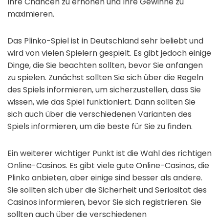
Ihre Chancen zu erhöhen und Ihre Gewinne zu
maximieren.
Das Plinko-Spiel ist in Deutschland sehr beliebt und
wird von vielen Spielern gespielt. Es gibt jedoch einige
Dinge, die Sie beachten sollten, bevor Sie anfangen
zu spielen. Zunächst sollten Sie sich über die Regeln
des Spiels informieren, um sicherzustellen, dass Sie
wissen, wie das Spiel funktioniert. Dann sollten Sie
sich auch über die verschiedenen Varianten des
Spiels informieren, um die beste für Sie zu finden.
Ein weiterer wichtiger Punkt ist die Wahl des richtigen
Online-Casinos. Es gibt viele gute Online-Casinos, die
Plinko anbieten, aber einige sind besser als andere.
Sie sollten sich über die Sicherheit und Seriosität des
Casinos informieren, bevor Sie sich registrieren. Sie
sollten auch über die verschiedenen