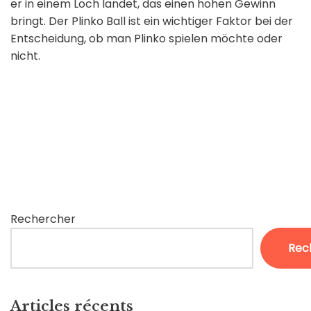
er in einem Loch landet, das einen hohen Gewinn
bringt. Der Plinko Ball ist ein wichtiger Faktor bei der
Entscheidung, ob man Plinko spielen möchte oder
nicht.
Rechercher
Rec
Articles récents