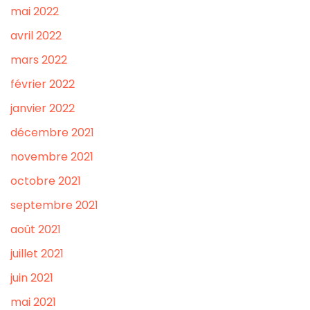
mai 2022
avril 2022
mars 2022
février 2022
janvier 2022
décembre 2021
novembre 2021
octobre 2021
septembre 2021
août 2021
juillet 2021
juin 2021
mai 2021