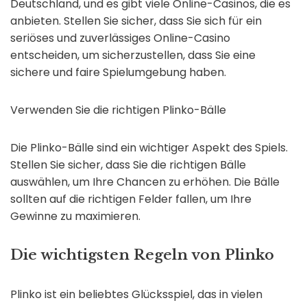
Deutschland, und es gibt viele Online-Casinos, die es
anbieten. Stellen Sie sicher, dass Sie sich für ein
seriöses und zuverlässiges Online-Casino
entscheiden, um sicherzustellen, dass Sie eine
sichere und faire Spielumgebung haben.
Verwenden Sie die richtigen Plinko-Bälle
Die Plinko-Bälle sind ein wichtiger Aspekt des Spiels.
Stellen Sie sicher, dass Sie die richtigen Bälle
auswählen, um Ihre Chancen zu erhöhen. Die Bälle
sollten auf die richtigen Felder fallen, um Ihre
Gewinne zu maximieren.
Die wichtigsten Regeln von Plinko
Plinko ist ein beliebtes Glücksspiel, das in vielen