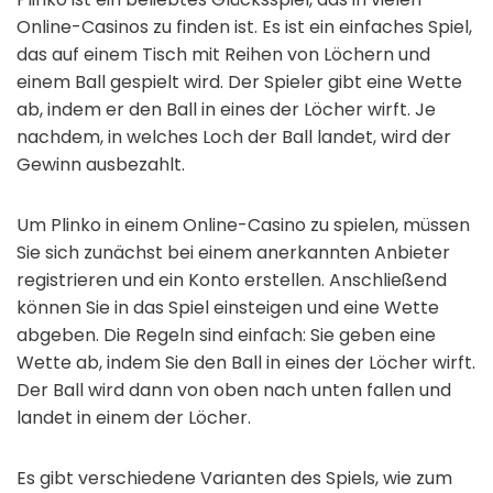
Online-Casinos zu finden ist. Es ist ein einfaches Spiel,
das auf einem Tisch mit Reihen von Löchern und
einem Ball gespielt wird. Der Spieler gibt eine Wette
ab, indem er den Ball in eines der Löcher wirft. Je
nachdem, in welches Loch der Ball landet, wird der
Gewinn ausbezahlt.
Um Plinko in einem Online-Casino zu spielen, müssen
Sie sich zunächst bei einem anerkannten Anbieter
registrieren und ein Konto erstellen. Anschließend
können Sie in das Spiel einsteigen und eine Wette
abgeben. Die Regeln sind einfach: Sie geben eine
Wette ab, indem Sie den Ball in eines der Löcher wirft.
Der Ball wird dann von oben nach unten fallen und
landet in einem der Löcher.
Es gibt verschiedene Varianten des Spiels, wie zum