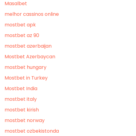
Masalbet
melhor cassinos online
mostbet apk
mostbet az 90
mostbet azerbaijan
Mostbet Azerbaycan
mostbet hungary
Mostbet in Turkey
Mostbet India
mostbet italy
mostbet kirish
mostbet norway
mostbet ozbekistonda