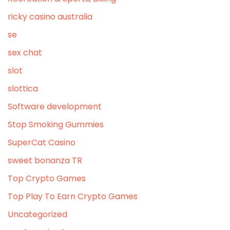
ricky casino australia
se
sex chat
slot
slottica
Software development
Stop Smoking Gummies
SuperCat Casino
sweet bonanza TR
Top Crypto Games
Top Play To Earn Crypto Games
Uncategorized