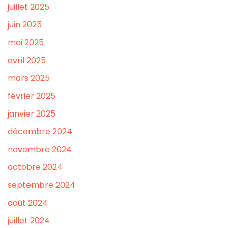
juillet 2025
juin 2025
mai 2025
avril 2025
mars 2025
février 2025
janvier 2025
décembre 2024
novembre 2024
octobre 2024
septembre 2024
août 2024
juillet 2024