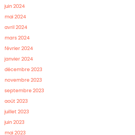
juin 2024
mai 2024
avril 2024
mars 2024
février 2024
janvier 2024
décembre 2023
novembre 2023
septembre 2023
août 2023
juillet 2023
juin 2023
mai 2023