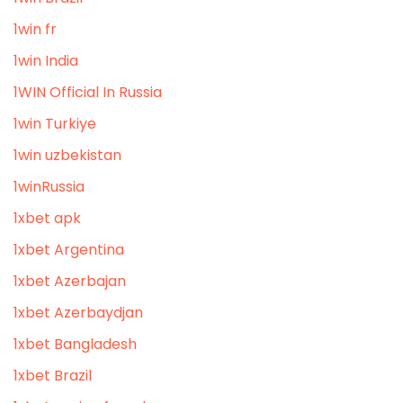
1win fr
1win India
1WIN Official In Russia
1win Turkiye
1win uzbekistan
1winRussia
1xbet apk
1xbet Argentina
1xbet Azerbajan
1xbet Azerbaydjan
1xbet Bangladesh
1xbet Brazil