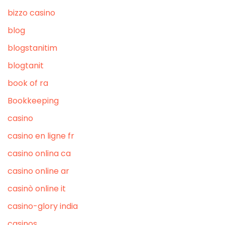
bizzo casino
blog
blogstanitim
blogtanit
book of ra
Bookkeeping
casino
casino en ligne fr
casino onlina ca
casino online ar
casinò online it
casino-glory india
casinos