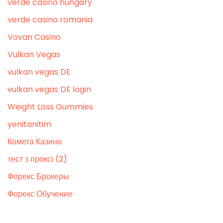
verde casino hungary
verde casino romania
Vovan Casino
Vulkan Vegas
vulkan vegas DE
vulkan vegas DE login
Weight Loss Gummies
yenitanitim
Комета Казино
тест з проксі (2)
Форекс Брокеры
Форекс Обучение