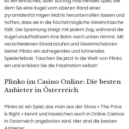
ist ein einfaches, aber süchtig machendes Spiel, bei
dem Sie eine Kugel vom oberen Rand einer
pyramidenförmigen Matrix herunterrollen lassen und
hoffen, dass sie in die höchstmögliche Gewinntasche
fällt. Die Spannung steigt mit jedem Zug, während die
Kugel unaufhaltsam ihre Bahn nach unten nimmt. Mit
verschiedenen Einsatzstufen und Gewinnchancen
bietet Plinko ein aufregendes und lohnendes
Spielerlebnis. Tauchen Sie jetzt in die Welt von Plinko
ein und erleben Sie die Faszination selbst!
Plinko im Casino Online: Die besten
Anbieter in Österreich
Plinko ist ein Spiel, das man aus der Show « The Price
is Right » kennt und inzwischen auch in Online Casinos
in Österreich angeboten wird. Hier sind die besten
Anbieter: