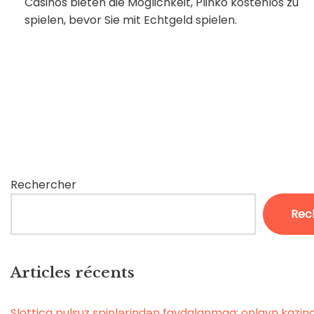
Casinos bieten die Möglichkeit, Plinko kostenlos zu
spielen, bevor Sie mit Echtgeld spielen.
Rechercher
Rec
Articles récents
Slottica pulsuz spinlərindən faydalanmaq: onlayn kaz