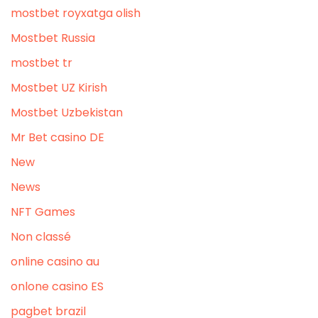
mostbet royxatga olish
Mostbet Russia
mostbet tr
Mostbet UZ Kirish
Mostbet Uzbekistan
Mr Bet casino DE
New
News
NFT Games
Non classé
online casino au
onlone casino ES
pagbet brazil