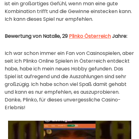
ist ein großartiges Gefühl, wenn man eine gute
Kombination trifft und die Gewinne einstecken kann.
Ich kann dieses Spiel nur empfehlen.
Bewertung von Natalie, 29
Plinko Österreich
Jahre:
Ich war schon immer ein Fan von Casinospielen, aber
seit ich Plinko Online Spielen in Österreich entdeckt
habe, habe ich mein neues Hobby gefunden. Das
Spiel ist aufregend und die Auszahlungen sind sehr
großzügig. Ich habe schon viel Spaß damit gehabt
und kann es nur empfehlen, es auszuprobieren.
Danke, Plinko, für dieses unvergessliche Casino-
Erlebnis!