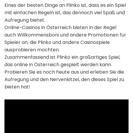
Eines der besten Dinge an Plinko ist, dass es ein Spiel
mit einfachen Regeln ist, das dennoch viel Spaß und
Aufregung bietet.
Online-Casinos in Österreich bieten in der Regel
auch Willkommensboni und andere Promotionen für
Spieler an, die Plinko und andere Casinospiele
ausprobieren möchten.
Zusammenfassend ist Plinko ein großartiges Spiel,
das online in Österreich gespielt werden kann.
Probieren Sie es noch heute aus und erleben Sie die
Aufregung und den Nervenkitzel, den dieses Spiel zu
bieten hat!