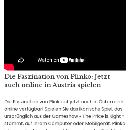
Die Faszination von Plinko: Jetzt
auch online in Austria spielen
Die Faszination von Plinko ist jetzt auch in Österreich
online verfügbar! Spielen Sie das ikonische Spiel, das
ursprünglich aus der Gameshow « The Price is Right »
stammt, auf Ihrem Computer oder Mobilgerät. Plinko