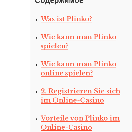
Содержимое
Was ist Plinko?
Wie kann man Plinko
spielen?
Wie kann man Plinko
online spielen?
2. Registrieren Sie sich
im Online-Casino
Vorteile von Plinko im
Online-Casino