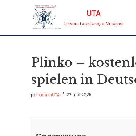
UTA
Aller
Univers Technologie Africaine
au
contenu
Plinko – kosten
spielen in Deut
par
adminUTA
22 mai 2025