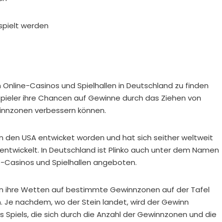
spielt werden
len Online-Casinos und Spielhallen in Deutschland zu finden
m Spieler ihre Chancen auf Gewinne durch das Ziehen von
winnzonen verbessern können.
n in den USA entwicket worden und hat sich seither weltweit
 entwickelt. In Deutschland ist Plinko auch unter dem Namen
ine-Casinos und Spielhallen angeboten.
etzen ihre Wetten auf bestimmte Gewinnzonen auf der Tafel
en. Je nachdem, wo der Stein landet, wird der Gewinn
s Spiels, die sich durch die Anzahl der Gewinnzonen und die