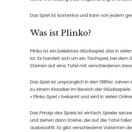
Das Spiel ist kostenlos und kann von jedem ge
Was ist Plinko?
Plinko ist ein beliebtes Glücksspiel, das in vie
ist. Es handelt sich um ein Tischspiel, bei de
Steinen auf eine Tafel mit verschiedenen Ge
Das Spiel ist ursprünglich in den 1980er Jahre
zu einem Klassiker im Bereich der Glücksspiele
« Plinko Spiel » bekannt und wird in vielen Onl
Das Prinzip des Spiels ist einfach: Spieler s
und ziehen dann Steine, die auf die Tafel fall
ausbezahlt. Es gibt verschiedene Varianten de