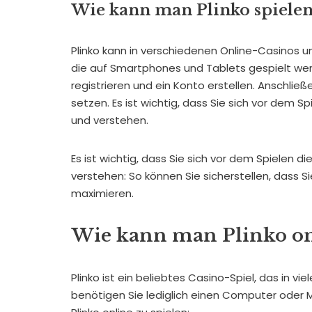
Wie kann man Plinko spielen
Plinko kann in verschiedenen Online-Casinos un
die auf Smartphones und Tablets gespielt werd
registrieren und ein Konto erstellen. Anschli
setzen. Es ist wichtig, dass Sie sich vor dem 
und verstehen.
Es ist wichtig, dass Sie sich vor dem Spielen 
verstehen: So können Sie sicherstellen, dass S
maximieren.
Wie kann man Plinko on
Plinko ist ein beliebtes Casino-Spiel, das in vie
benötigen Sie lediglich einen Computer oder Mo