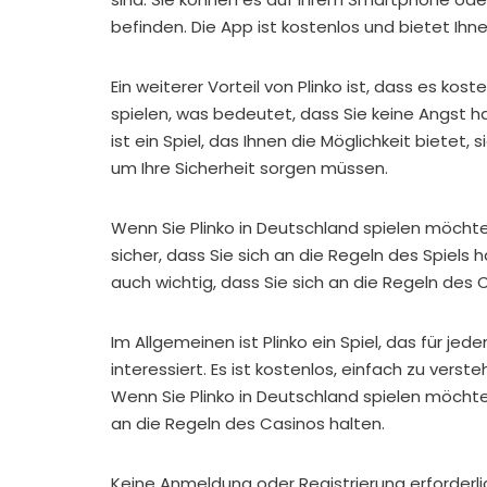
befinden. Die App ist kostenlos und bietet Ihnen
Ein weiterer Vorteil von Plinko ist, dass es ko
spielen, was bedeutet, dass Sie keine Angst h
ist ein Spiel, das Ihnen die Möglichkeit bietet
um Ihre Sicherheit sorgen müssen.
Wenn Sie Plinko in Deutschland spielen möchten,
sicher, dass Sie sich an die Regeln des Spiels h
auch wichtig, dass Sie sich an die Regeln des C
Im Allgemeinen ist Plinko ein Spiel, das für jed
interessiert. Es ist kostenlos, einfach zu vers
Wenn Sie Plinko in Deutschland spielen möchten
an die Regeln des Casinos halten.
Keine Anmeldung oder Registrierung erforderli