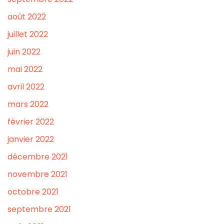
août 2022
juillet 2022
juin 2022
mai 2022
avril 2022
mars 2022
février 2022
janvier 2022
décembre 2021
novembre 2021
octobre 2021
septembre 2021