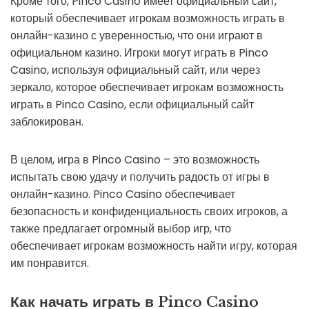
Кроме того, Pinco Casino имеет официальный сайт,
который обеспечивает игрокам возможность играть в
онлайн-казино с уверенностью, что они играют в
официальном казино. Игроки могут играть в Pinco
Casino, используя официальный сайт, или через
зеркало, которое обеспечивает игрокам возможность
играть в Pinco Casino, если официальный сайт
заблокирован.
В целом, игра в Pinco Casino – это возможность
испытать свою удачу и получить радость от игры в
онлайн-казино. Pinco Casino обеспечивает
безопасность и конфиденциальность своих игроков, а
также предлагает огромный выбор игр, что
обеспечивает игрокам возможность найти игру, которая
им понравится.
Как начать играть в Pinco Casino