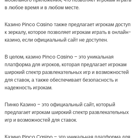
в любое время и в любом месте.
Казино Pinco Casino также предлагает игрокам доступ
к зеркалу, которое позволяет игрокам играть в онлайн-
казино, если официальный сайт не доступен.
В целом, казино Pinco Casino – это уникальная
платформа для игроков, которая предлагает игрокам
широкий спектр развлекательных игр и возможностей
для ставок, а также обеспечивает безопасность и
надежность игрокам.
Пинко Казино – это официальный сайт, который
предлагает игрокам широкий спектр развлекательных
игр и возможностей для ставок.
Казино Pinco Casino – это уникальная платформа для