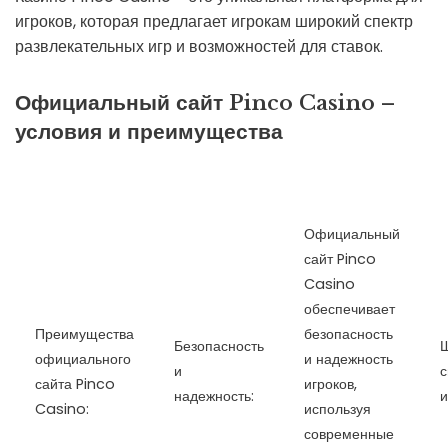
игроков, которая предлагает игрокам широкий спектр
развлекательных игр и возможностей для ставок.
Официальный сайт Pinco Casino –
условия и преимущества
Официальный
сайт Pinco
Casino
обеспечивает
Преимущества
безопасность
Безопасность
официального
и надежность
и
с
сайта Pinco
игроков,
надежность:
и
Casino:
используя
современные