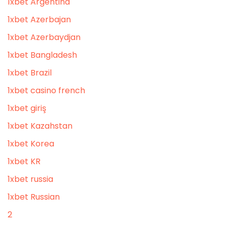
1xbet Argentina
1xbet Azerbajan
1xbet Azerbaydjan
1xbet Bangladesh
1xbet Brazil
1xbet casino french
1xbet giriş
1xbet Kazahstan
1xbet Korea
1xbet KR
1xbet russia
1xbet Russian
2