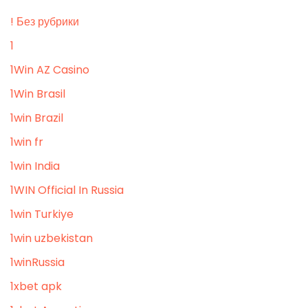
! Без рубрики
1
1Win AZ Casino
1Win Brasil
1win Brazil
1win fr
1win India
1WIN Official In Russia
1win Turkiye
1win uzbekistan
1winRussia
1xbet apk