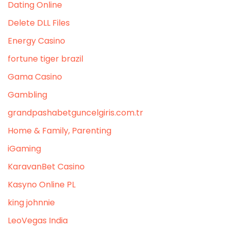
Dating Online
Delete DLL Files
Energy Casino
fortune tiger brazil
Gama Casino
Gambling
grandpashabetguncelgiris.com.tr
Home & Family, Parenting
iGaming
KaravanBet Casino
Kasyno Online PL
king johnnie
LeoVegas India