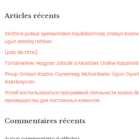
Articles récents
Slottica pulsuz spinlərindən faydalanmaq: onlayn kaz
üçün adınlıq rehber
(pas de titre)
Történelme: Hogyan Játszik a Mostbet Online Kaszinó
Pinup Onlayn Kazino Oynamaq: Müharibələr Üçün Oyunl
Azerbaycan
Успей воспользоваться программой лояльности казино Bo
преимущества для постоянных клиентов
Commentaires récents
Aucun commentaire à afficher.