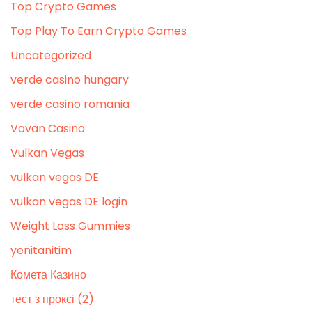
Top Crypto Games
Top Play To Earn Crypto Games
Uncategorized
verde casino hungary
verde casino romania
Vovan Casino
Vulkan Vegas
vulkan vegas DE
vulkan vegas DE login
Weight Loss Gummies
yenitanitim
Комета Казино
тест з проксі (2)