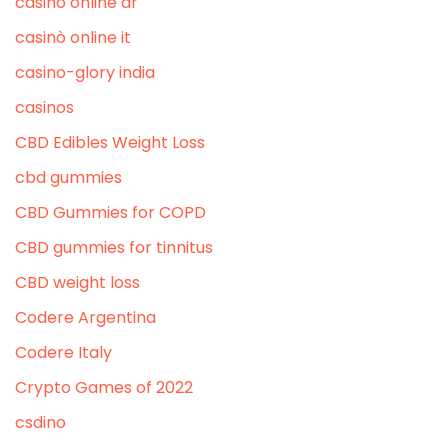
casino online ar
casinò online it
casino-glory india
casinos
CBD Edibles Weight Loss
cbd gummies
CBD Gummies for COPD
CBD gummies for tinnitus
CBD weight loss
Codere Argentina
Codere Italy
Crypto Games of 2022
csdino