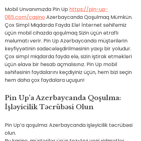
Mobil Unvanımızda Pin Up
https://pin-up-
085.com/casino
Azerbaycanda Qoşulmaq Mümkün.
Çox Simpl Miqdarda Fayda Elə! İnternet səhifəmiz
üçün mobil cihazda qoşulmaq Sizin üçün ətraflı
məlumatı verir. Pin Up Azərbaycanda müştərilərin
keyfiyyətinin sadəcələşdirilməsinin yaxşı bir yoludur.
Çox simpl miqdarda fayda elə, sizin iştirak etməkləri
üçün əlavə bir hesab açmalısınız. Pin Up mobil
səhifəsinin faydalarını keçdiyiniz üçün, hem bizi seçin
hem daha çox faydalara uçuşun!
Pin Up’a Azerbaycanda Qoşulma:
İşləyicilik Təcrübəsi Olun
Pin Up’a qoşulma: Azerbaycanda işləyicilik təcrübəsi
olun.
Bu kasino, müştərilər üçün tez-tez yeni xidmətlər