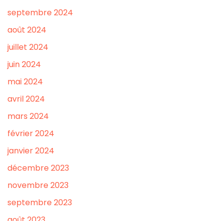
septembre 2024
août 2024
juillet 2024
juin 2024
mai 2024
avril 2024
mars 2024
février 2024
janvier 2024
décembre 2023
novembre 2023
septembre 2023
août 2023