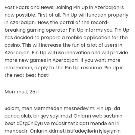
Fast Facts and News: Joining Pin Up in Azerbaijan is
now possible. First of all, Pin Up will function properly
in Azerbaijani. Now, the portal of the record-
breaking gaming operator Pin Up informs you. Pin Up
has decided to prepare a mobile application for the
casino. This will increase the fun of a lot of users in
Azerbaijan. Pin Up will use innovation and will provide
more new games in Azerbaijani. If you want more
information, apply to the Pin Up resource. Pin Up is
the next best host!
Məmməd, 25 il
Salam, mən Məmmədən məsnədəyim. Pin Up-da
qonaq olub, bir şey sayılmaz! Onların web saytının
bəxt düzgünlüyü və müasir tətbiqatı məndə ən iri
mənbədir. Onların xidməti istifadəçilərin işləyişinin