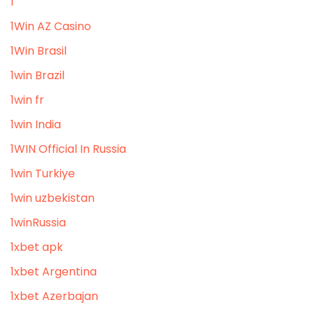
1
1Win AZ Casino
1Win Brasil
1win Brazil
1win fr
1win India
1WIN Official In Russia
1win Turkiye
1win uzbekistan
1winRussia
1xbet apk
1xbet Argentina
1xbet Azerbajan