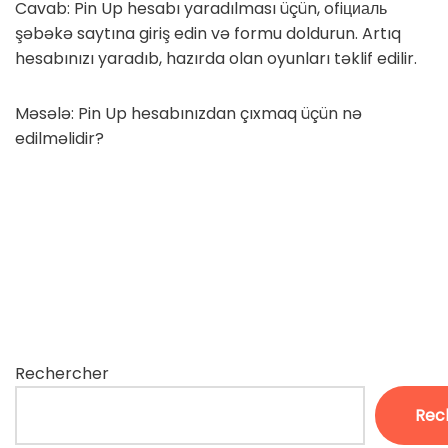
Cavab: Pin Up hesabı yaradılması üçün, ofiциаль
şəbəkə saytına giriş edin və formu doldurun. Artıq
hesabınızı yaradıb, hazırda olan oyunları təklif edilir.
Məsələ: Pin Up hesabınızdan çıxmaq üçün nə
edilməlidir?
Rechercher
Rec