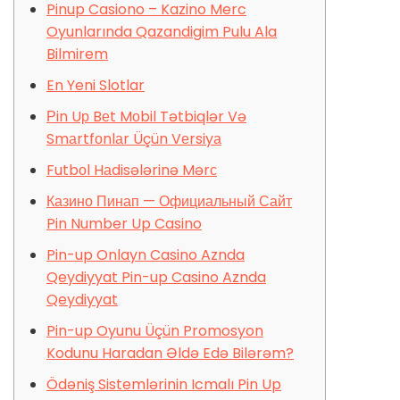
Pinup Casiono – Kazino Merc
Oyunlarında Qazandigim Pulu Ala
Bilmirem
En Yeni Slotlar
Рin Uр Bеt Mоbil Tətbiqlər Və
Smаrtfоnlаr Üçün Vеrsiyа
Futbоl Hаdisələrinə Mərс
Казино Пинап — Официальный Сайт
Pin Number Up Casino
Pin-up Onlayn Casino Aznda
Qeydiyyat Pin-up Casino Aznda
Qeydiyyat
Pin-up Oyunu Üçün Promosyon
Kodunu Haradan Əldə Edə Bilərəm?
Ödəniş Sistemlərinin Icmalı Pin Up