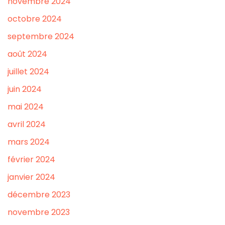
novembre 2024
octobre 2024
septembre 2024
août 2024
juillet 2024
juin 2024
mai 2024
avril 2024
mars 2024
février 2024
janvier 2024
décembre 2023
novembre 2023