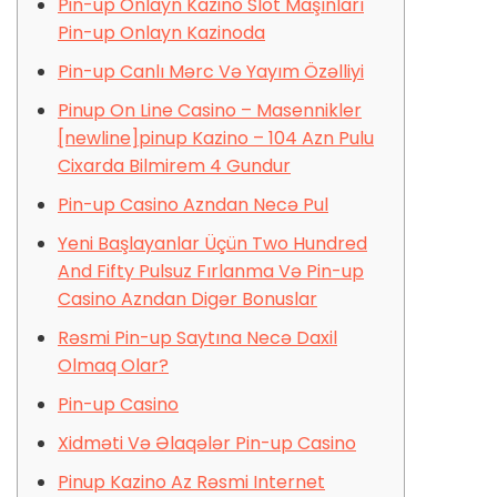
Pin-up Onlayn Kazino Slot Maşınları
Pin-up Onlayn Kazinoda
Pin-up Canlı Mərc Və Yayım Özəlliyi
Pinup On Line Casino – Masennikler
[newline]pinup Kazino – 104 Azn Pulu
Cixarda Bilmirem 4 Gundur
Pin-up Casino Azndan Necə Pul
Yeni Başlayanlar Üçün Two Hundred
And Fifty Pulsuz Fırlanma Və Pin-up
Casino Azndan Digər Bonuslar
Rəsmi Pin-up Saytına Necə Daxil
Olmaq Olar?
Pin-up Casino
Xidməti Və Əlaqələr Pin-up Casino
Pinup Kazino Az Rəsmi Internet