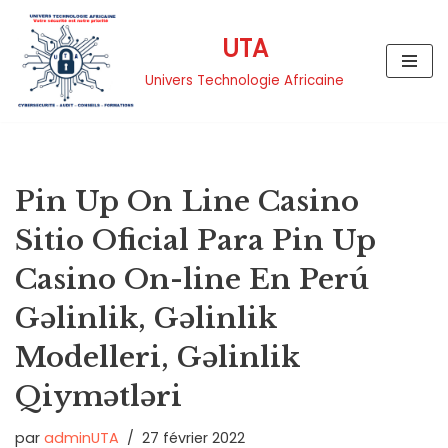
UTA
Aller
au
Univers Technologie Africaine
contenu
Pin Up On Line Casino
Sitio Oficial Para Pin Up
Casino On-line En Perú
Gəlinlik, Gəlinlik
Modelleri, Gəlinlik
Qiymətləri
par
adminUTA
27 février 2022