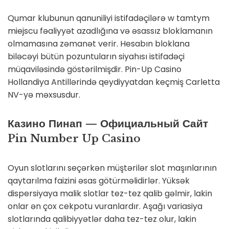
Qumar klubunun qanuniliyi istifadəçilərə w tamtym
miejscu fəaliyyət azadlığına və əsassız bloklamanın
olmamasına zəmanət verir. Hesabın bloklana
biləcəyi bütün pozuntuların siyahısı istifadəçi
müqaviləsində göstərilmişdir. Pin-Up Casino
Hollandiya Antillərində qeydiyyatdan keçmiş Carletta
NV-yə məxsusdur.
Казино Пинап — Официальный Сайт
Pin Number Up Casino
Oyun slotlarını seçərkən müştərilər slot maşınlarının
qaytarılma faizini əsas götürməlidirlər. Yüksək
dispersiyaya malik slotlar tez-tez qalib gəlmir, lakin
onlar ən çox cekpotu vuranlardır. Aşağı variasiya
slotlarında qalibiyyətlər daha tez-tez olur, lakin