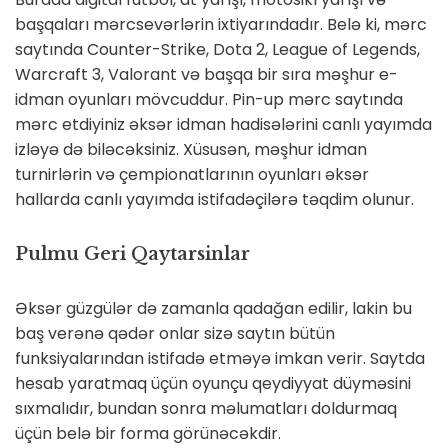
başqaları mərcsevərlərin ixtiyarındadır. Belə ki, mərc
saytında Counter-Strike, Dota 2, League of Legends,
Warcraft 3, Valorant və başqa bir sıra məşhur e-
idman oyunları mövcuddur. Pin-up mərc saytında
mərc etdiyiniz əksər idman hadisələrini canlı yayımda
izləyə də biləcəksiniz. Xüsusən, məşhur idman
turnirlərin və çempionatlarının oyunları əksər
hallarda canlı yayımda istifadəçilərə təqdim olunur.
Pulmu Geri Qaytarsinlar
Əksər güzgülər də zamanla qadağan edilir, lakin bu
baş verənə qədər onlar sizə saytın bütün
funksiyalarından istifadə etməyə imkan verir. Saytda
hesab yaratmaq üçün oyunçu qeydiyyat düyməsini
sıxmalıdır, bundan sonra məlumatları doldurmaq
üçün belə bir forma görünəcəkdir.