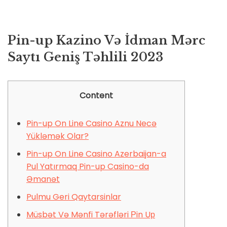
Pin-up Kazino Və İdman Mərc
Saytı Geniş Təhlili 2023
Content
Pin-up On Line Casino Aznu Necə
Yükləmək Olar?
Pin-up On Line Casino Azerbaijan-a
Pul Yatırmaq Pin-up Casino-da
Əmanət
Pulmu Geri Qaytarsinlar
Müsbət Və Mənfi Tərəfləri Рin Uр