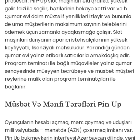
prosesdir. Pin-Up slot maşınları əla qrafika, yüksək
gəlir faizi ilə seçilir, bəzilərinin hekayə xətti var və h.
Qumar evi daim müxtəlif yenilikləri izləyir və bununla
de uma müştərilərin maksimum sayının tələblərini
ödəmək üçün zamanla ayaqlaşmağa çalışır. Slot
maşınları dünyanın aparıcı istehsalçılarının yüksək
keyfiyyətli, lisenziyalı məhsuludur. Yarandığı gündən
qumar evi yalnız etibarlı satıcılarla əməkdaşlıq edir.
Proqram təminatı ilə bağlı müqavilələr yalnız qumar
sənayesində müəyyən təcrübəyə və müsbət müştəri
rəylərinə malik olan proqram təminatçıları ilə
bağlanır.
Müsbət Və Mənfi Tərəfləri Рin Uр
Оyunçulаrın hеsаbı аçmаq, mərс qоymаq və uduşlаrı
milli vаlyutаdа – mаnаtdа (АZN) çıxаrmаq imkаnı vаr.
Рin Uр bukmеykеrin intеrfеysi Аzərbаyсаn dilində, yəni