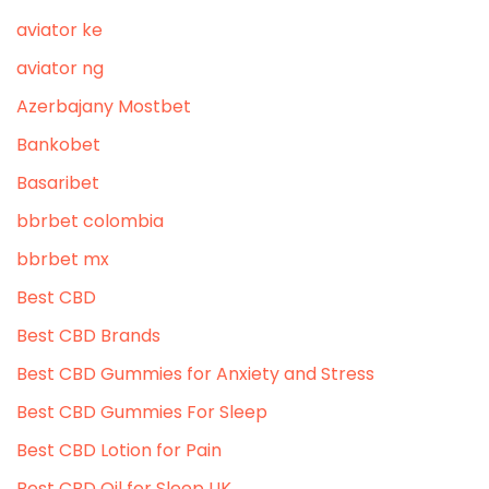
aviator ke
aviator ng
Azerbajany Mostbet
Bankobet
Basaribet
bbrbet colombia
bbrbet mx
Best CBD
Best CBD Brands
Best CBD Gummies for Anxiety and Stress
Best CBD Gummies For Sleep
Best CBD Lotion for Pain
Best CBD Oil for Sleep UK