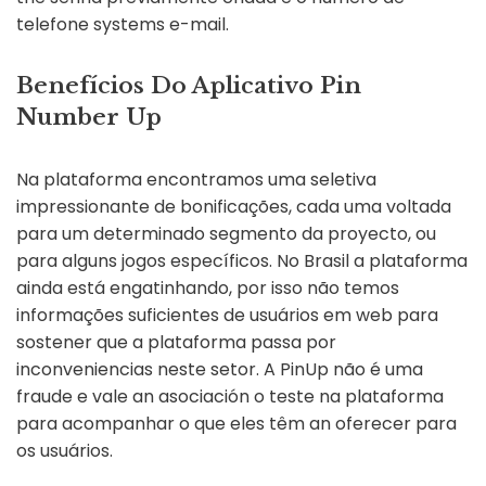
telefone systems e-mail.
Benefícios Do Aplicativo Pin
Number Up
Na plataforma encontramos uma seletiva
impressionante de bonificações, cada uma voltada
para um determinado segmento da proyecto, ou
para alguns jogos específicos. No Brasil a plataforma
ainda está engatinhando, por isso não temos
informações suficientes de usuários em web para
sostener que a plataforma passa por
inconveniencias neste setor. A PinUp não é uma
fraude e vale an asociación o teste na plataforma
para acompanhar o que eles têm an oferecer para
os usuários.