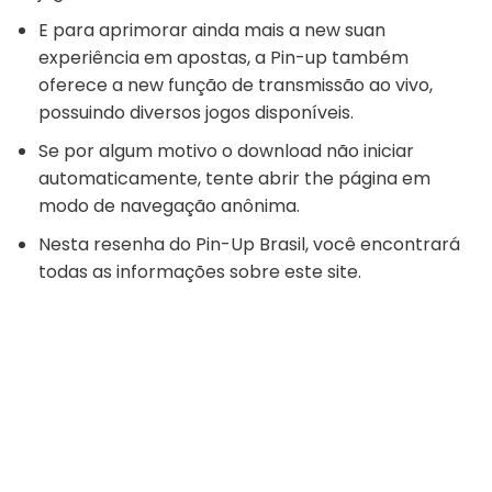
E para aprimorar ainda mais a new suan
experiência em apostas, a Pin-up também
oferece a new função de transmissão ao vivo,
possuindo diversos jogos disponíveis.
Se por algum motivo o download não iniciar
automaticamente, tente abrir the página em
modo de navegação anônima.
Nesta resenha do Pin-Up Brasil, você encontrará
todas as informações sobre este site.