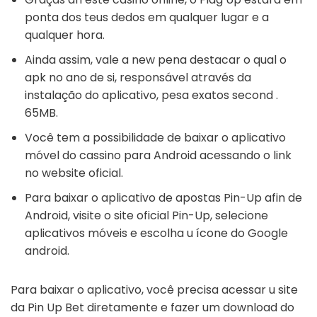
ponta dos teus dedos em qualquer lugar e a
qualquer hora.
Ainda assim, vale a new pena destacar o qual o
apk no ano de si, responsável através da
instalação do aplicativo, pesa exatos second .
65MB.
Você tem a possibilidade de baixar o aplicativo
móvel do cassino para Android acessando o link
no website oficial.
Para baixar o aplicativo de apostas Pin-Up afin de
Android, visite o site oficial Pin-Up, selecione
aplicativos móveis e escolha u ícone do Google
android.
Para baixar o aplicativo, você precisa acessar u site
da Pin Up Bet diretamente e fazer um download do