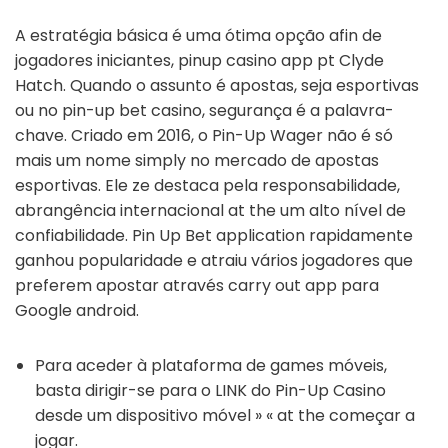
A estratégia básica é uma ótima opção afin de
jogadores iniciantes, pinup casino app pt Clyde
Hatch. Quando o assunto é apostas, seja esportivas
ou no pin-up bet casino, segurança é a palavra-
chave. Criado em 2016, o Pin-Up Wager não é só
mais um nome simply no mercado de apostas
esportivas. Ele ze destaca pela responsabilidade,
abrangência internacional at the um alto nível de
confiabilidade. Pin Up Bet application rapidamente
ganhou popularidade e atraiu vários jogadores que
preferem apostar através carry out app para
Google android.
Para aceder à plataforma de games móveis,
basta dirigir-se para o LINK do Pin-Up Casino
desde um dispositivo móvel » « at the começar a
jogar.