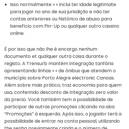
Isso normalmente » « inclui ter idade legitimate
para jogar no ano de sua jurisdição e não ter
contas anteriores ou histórico de abuso para
benefício com Pin-Up ou qualquer outro cassino
online.
É por isso que não lhe é encargo nenhum
documento et qualquer outra coisa durante o
registo. A Trensurb mantém integração tarifária
apresentando linhas » « de ônibus que atendem o
município sobre Porto Alegre electronic Canoas.
Além sobre mais prático, traz economia para quem
usa, conferindo desconto de integração zero valor
da precio. Você também tem a possibilidade de
participar de outras promoções clicando na aba
“Promoções” à esquerda. Após isso, o jogador terá a
possibilidade de entrar na conta pessoal, utilizando
the senha previamente criada e o número de