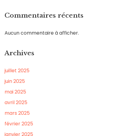
Commentaires récents
Aucun commentaire à afficher.
Archives
juillet 2025
juin 2025
mai 2025
avril 2025
mars 2025
février 2025
janvier 2025