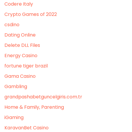
Codere Italy
Crypto Games of 2022
csdino
Dating Online
Delete DLL Files
Energy Casino
fortune tiger brazil
Gama Casino
Gambling
grandpashabetguncelgiris.com.tr
Home & Family, Parenting
iGaming
KaravanBet Casino