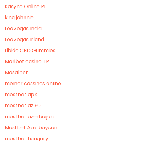
Kasyno Online PL
king johnnie
LeoVegas India
LeoVegas Irland
Libido CBD Gummies
Maribet casino TR
Masalbet
melhor cassinos online
mostbet apk
mostbet az 90
mostbet azerbaijan
Mostbet Azerbaycan
mostbet hungary