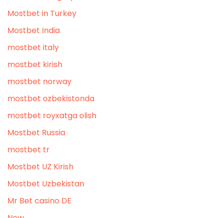
Mostbet in Turkey
Mostbet India
mostbet italy
mostbet kirish
mostbet norway
mostbet ozbekistonda
mostbet royxatga olish
Mostbet Russia
mostbet tr
Mostbet UZ Kirish
Mostbet Uzbekistan
Mr Bet casino DE
New