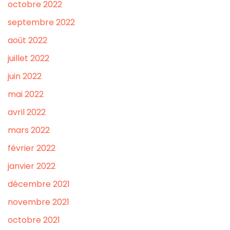
octobre 2022
septembre 2022
août 2022
juillet 2022
juin 2022
mai 2022
avril 2022
mars 2022
février 2022
janvier 2022
décembre 2021
novembre 2021
octobre 2021