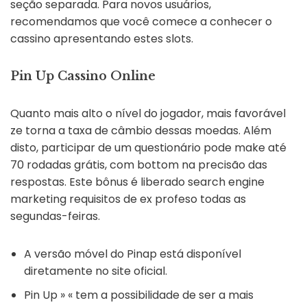
seção separada. Para novos usuários,
recomendamos que você comece a conhecer o
cassino apresentando estes slots.
Pin Up Cassino Online
Quanto mais alto o nível do jogador, mais favorável
ze torna a taxa de câmbio dessas moedas. Além
disto, participar de um questionário pode make até
70 rodadas grátis, com bottom na precisão das
respostas. Este bônus é liberado search engine
marketing requisitos de ex profeso todas as
segundas-feiras.
A versão móvel do Pinap está disponível
diretamente no site oficial.
Pin Up » « tem a possibilidade de ser a mais