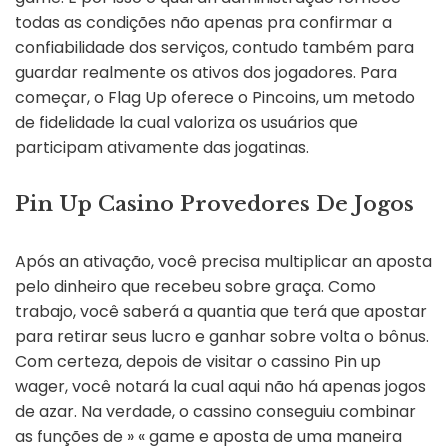
todas as condições não apenas pra confirmar a
confiabilidade dos serviços, contudo também para
guardar realmente os ativos dos jogadores. Para
começar, o Flag Up oferece o Pincoins, um metodo
de fidelidade la cual valoriza os usuários que
participam ativamente das jogatinas.
Pin Up Casino Provedores De Jogos
Após an ativação, você precisa multiplicar an aposta
pelo dinheiro que recebeu sobre graça. Como
trabajo, você saberá a quantia que terá que apostar
para retirar seus lucro e ganhar sobre volta o bônus.
Com certeza, depois de visitar o cassino Pin up
wager, você notará la cual aqui não há apenas jogos
de azar. Na verdade, o cassino conseguiu combinar
as funções de » « game e aposta de uma maneira