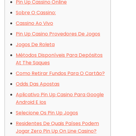
Pin Up Cassino Online
Sobre O Cassino:
Cassino Ao Vivo
Pin Up Casino Provedores De Jogos
Jogos De Roleta
Métodos Disponíveis Para Depósitos
At The Saques
Como Retirar Fundos Para O Cartão?
Odds Das Apostas
Aplicativo Pin Up Casino Para Google
Android E Ios
Selecione Os Pin Up Jogos
Residentes De Quais Países Podem
Jogar Zero Pin Up On Line Casino?