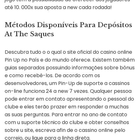
até 10. 000x sua aposta a new cada rodada!
Métodos Disponíveis Para Depósitos
At The Saques
Descubra tudo o o qual o site oficial do casino online
Pin Up no País e do mundo oferece. Existem também
guias separados possuindo informações sobre bônus
e como recebê-los. De acordo com os
desenvolvedores, um Pin-Up de suporte a cassinos
on-line funciona 24 a new 7 vezes. Qualquer pessoa
pode entrar em contato apresentando o pessoal do
clube e eles terão prazer em responder a muchas
as suas perguntas. Para entrar no ano de contato
com u suporte técnico do clube e obter conselhos
sobre u site, escreva afin de o cassino online pelo
correio, ou ligue para a linha direta.