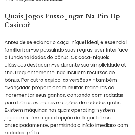
Quais Jogos Posso Jogar Na Pin Up
Casino?
Antes de selecionar o caça-níquel ideal, é essencial
familiarizar-se possuindo suas regras, user interface
e funcionalidades de bônus. Os caça-níqueis
clássicos destacam-se durante sua simplicidade at
the, frequentemente, não incluem recursos de
bônus. Por outro equipo, as versões » « também
avançadas proporcionam muitas maneiras de
incrementar seus ganhos, contando com rodadas
para bônus especiais e opções de rodadas grátis.
Existem máquinas nas quais operating-system
jogadores têm a good opção de llegar bônus
antecipadamente, permitindo o início imediato com
rodadas grátis.