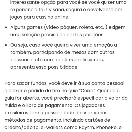
interessante opção para você se você quiser uma
experiência feliz y sana, segura e envolvente em
jogos para cassino online.
Alguns games (vídeo pôquer, roleta, etc. ) exigem
uma seleção precisa de certas posições.
Ou seja, caso você queira viver uma emoção a
também, participando de mesas com outras
pessoas e até com dealers profissionais,
apresenta essa possibilidade.
Para sacar fundos, você deve ir à sua conta pessoal
e deixar o pedido de tiro na guia “Caixa”. Quando a
guia for aberta, você precisará especificar o valor da
huida e o libro de pagamento. Os jogadores
brasileiros tem a possibilidade de usar vários
métodos de pagamento, incluindo cartões de
crédito/débito, e-wallets como Paytm, PhonePe, e