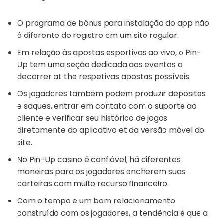
O programa de bônus para instalação do app não
é diferente do registro em um site regular.
Em relação às apostas esportivas ao vivo, o Pin-
Up tem uma seção dedicada aos eventos a
decorrer at the respetivas apostas possíveis.
Os jogadores também podem produzir depósitos
e saques, entrar em contato com o suporte ao
cliente e verificar seu histórico de jogos
diretamente do aplicativo et da versão móvel do
site.
No Pin-Up casino é confiável, há diferentes
maneiras para os jogadores encherem suas
carteiras com muito recurso financeiro.
Com o tempo e um bom relacionamento
construído com os jogadores, a tendência é que a