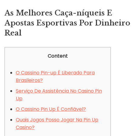
As Melhores Caça-níqueis E
Apostas Esportivas Por Dinheiro
Real
Content
O Cassino Pin-up É Liberado Para
Brasileiros?
Serviço De Assistência No Casino Pin
Up
O Cassino Pin Up É Confiável?
Quais Jogos Posso Jogar Na Pin Up
Casino?