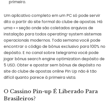
primeiro.
Um aplicativo completo em um PC só pode servir
dito a partir do site formal do clube de apostas. Há
uma » « seção onde são coletados arquivos de
instalação para todos operating-system sistemas
operacionais modernos. Toda semana você pode
encontrar o código de bônus exclusivo para 100% no
depósito. E no canal sobre telegrama você pode
jogar bônus search engine optimization depósito de
5 USD. Obter e apostar sem bônus de depósito no
site do clube de apostas online Pin Up não é tão
difícil quanto parece à primeira vista.
O Cassino Pin-up É Liberado Para
Brasileiros?