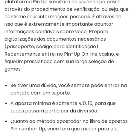
plataforma Pin Up solicitará ao usuário que passe
através do procedimento de verificação, ou seja, que
confirme seus informações pessoais. É através de
isso que é extremamente importante apuntar
informações confiáveis ​​sobre você. Prepare
digitalizações dos documentos necessários
(passaporte, código para identificação).
Recentemente entrei no Pin-Up On line casino, e
fiquei impressionado com sua larga seleção de
games.
Se tiver uma dúvida, você sempre pode entrar na
contato com um suporte.
A aposta mínima é somente €0, 10, para que
todos possam participar da diversão.
Quanto ao método apostador no libro de apostas
Pin number Up, você tem que mudar para ele