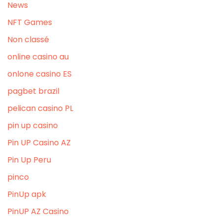
News
NFT Games
Non classé
online casino au
onlone casino ES
pagbet brazil
pelican casino PL
pin up casino
Pin UP Casino AZ
Pin Up Peru
pinco
PinUp apk
PinUP AZ Casino