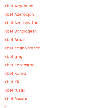
1xbet Argentina
1xbet Azerbajan
1xbet Azerbaydjan
1xbet Bangladesh
1xbet Brazil
1xbet casino french
1xbet giriş
1xbet Kazahstan
1xbet Korea
1xbet KR
1xbet russia
1xbet Russian
2