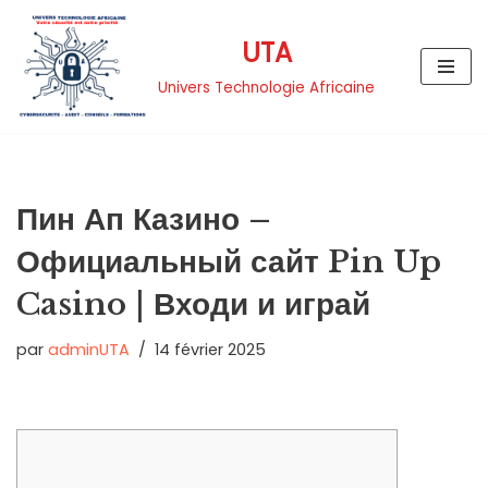
UTA
Aller
au
Univers Technologie Africaine
contenu
Пин Ап Казино –
Официальный сайт Pin Up
Casino | Входи и играй
par
adminUTA
14 février 2025