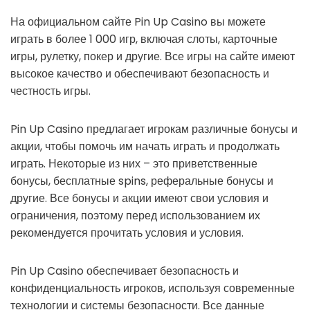
На официальном сайте Pin Up Casino вы можете
играть в более 1 000 игр, включая слоты, карточные
игры, рулетку, покер и другие. Все игры на сайте имеют
высокое качество и обеспечивают безопасность и
честность игры.
Pin Up Casino предлагает игрокам различные бонусы и
акции, чтобы помочь им начать играть и продолжать
играть. Некоторые из них – это приветственные
бонусы, бесплатные spins, реферальные бонусы и
другие. Все бонусы и акции имеют свои условия и
ограничения, поэтому перед использованием их
рекомендуется прочитать условия и условия.
Pin Up Casino обеспечивает безопасность и
конфиденциальность игроков, используя современные
технологии и системы безопасности. Все данные