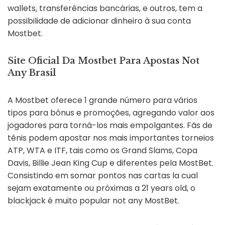
wallets, transferências bancárias, e outros, tem a
possibilidade de adicionar dinheiro à sua conta
Mostbet.
Site Oficial Da Mostbet Para Apostas Not
Any Brasil
A Mostbet oferece 1 grande número para vários
tipos para bônus e promoções, agregando valor aos
jogadores para torná-los mais empolgantes. Fãs de
tênis podem apostar nos mais importantes torneios
ATP, WTA e ITF, tais como os Grand Slams, Copa
Davis, Billie Jean King Cup e diferentes pela MostBet.
Consistindo em somar pontos nas cartas la cual
sejam exatamente ou próximas a 21 years old, o
blackjack é muito popular not any MostBet.