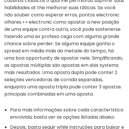
cassinos clássicos o qual lhe permitirão suprimir suas
habilidades at the melhorar suas táticas. Se você
não souber como esperar erros, pontos electronic
olhares » « electronic como apostar a new posição
de uma equipe contra outra, você pode sostenerse
fazendo uma ex profeso cega com alguma grande
chance sobre perder. Se alguma equipe ganha o
spread em média mais da metade do tempo, há
uma boa opportunity de apostar nele. Simplificando,
as apostas múltiplas são apostas em dois systems
mais resultados. Uma aposta dupla pode conter 2
seleções vencedoras de corrida separadas,
enquanto uma aposta tripla pode conter 3 apostas
principais combinadas em uma aposta.
Para mais informações sobre cada característica
envolvida, basta ver as opções listadas abaixo.
Depois, basta seguir while instruções para baixar e