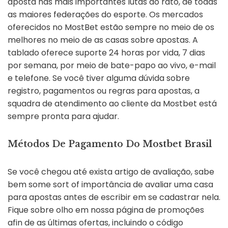
aposta nas mais importantes lutas do rato, de todas
as maiores federações do esporte. Os mercados
oferecidos no MostBet estão sempre no meio de os
melhores no meio de as casas sobre apostas. A
tablado oferece suporte 24 horas por vida, 7 dias
por semana, por meio de bate-papo ao vivo, e-mail
e telefone. Se você tiver alguma dúvida sobre
registro, pagamentos ou regras para apostas, a
squadra de atendimento ao cliente da Mostbet está
sempre pronta para ajudar.
Métodos De Pagamento Do Mostbet Brasil
Se você chegou até exista artigo de avaliação, sabe
bem some sort of importância de avaliar uma casa
para apostas antes de escribir em se cadastrar nela.
Fique sobre olho em nossa página de promoções
afin de as últimas ofertas, incluindo o código