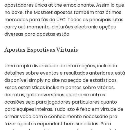
apostadores única at the emocionante. Assim lo que
no boxe, the MostBet apostas também traz ótimos
mercados para fãs da UFC. Todas as principais lutas
carry out momento, cinturões electronic opções
diversas para apostas estão
Apostas Esportivas Virtuais
Uma ampla diversidade de informações, incluindo
detalhes sobre eventos e resultados anteriores, está
disponível simply no site na seção de estatísticas.
Essas estatísticas incluem pontos sobre vitórias,
derrotas, gols, adversários electronic outras
ocasiões seja para jogadores particulares quanto
para equipes inteiras. Tudo isto é feito em virtude de
armar você com o conhecimento necessário pra
fazer apostas cependant bem sucedidas. Para