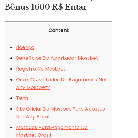
Bônus 1600 R$ Entar
Content
Licença
Benefícios Do Apostador Mostbet
Registro Na Mostbet
Quais Os Métodos De Pagamento Not
Any Mostbet?
Tênis
Site Oficial Da Mostbet Para Apostas
Not Any Brasil
Métodos Para Pagamento Do
Mostbet Brasil