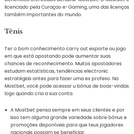
licenciado pela Curaçao e-Gaming, uma das licenças
também importantes do mundo.
Tênis
Ter o bom conhecimento carry out esporte ou jogo
em que está apostando pode aumentar suas
chances de reconhecimento. Muitos apostadores
estudam estatísticas, tendências electronic
estratégias antes para fazer uma ex profeso. Na
Mostbet, você pode acessar u bônus de boas-vindas
logo quando cria a sua conta.
A Mostbet pensa sempre em seus clientes e por
isso tem alguma grande variedade sobre bônus e
promoções disponíveis para que teus jogadores
nacionais possam se beneficiar.