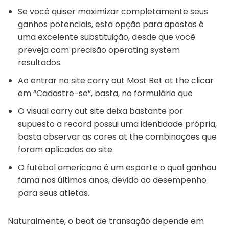
Se você quiser maximizar completamente seus
ganhos potenciais, esta opção para apostas é
uma excelente substituição, desde que você
preveja com precisão operating system
resultados.
Ao entrar no site carry out Most Bet at the clicar
em “Cadastre-se”, basta, no formulário que
O visual carry out site deixa bastante por
supuesto a record possui uma identidade própria,
basta observar as cores at the combinações que
foram aplicadas ao site.
O futebol americano é um esporte o qual ganhou
fama nos últimos anos, devido ao desempenho
para seus atletas.
Naturalmente, o beat de transação depende em