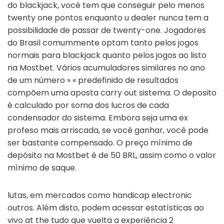
do blackjack, você tem que conseguir pelo menos
twenty one pontos enquanto u dealer nunca tem a
possibilidade de passar de twenty-one. Jogadores
do Brasil comummente optam tanto pelos jogos
normais para blackjack quanto pelos jogos ao listo
na Mostbet. Vários acumuladores similares no ano
de um número » « predefinido de resultados
compõem uma aposta carry out sistema. O deposito
é calculado por soma dos lucros de cada
condensador do sistema. Embora seja uma ex
profeso mais arriscada, se você ganhar, você pode
ser bastante compensado. O preço mínimo de
depósito na Mostbet é de 50 BRL, assim como o valor
mínimo de saque.
lutas, em mercados como handicap electronic
outros. Além disto, podem acessar estatísticas ao
vivo at the tudo que vuelta a experiência 2