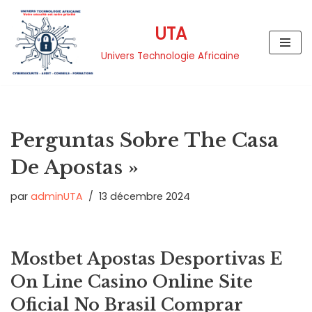
UTA
Aller
au
Univers Technologie Africaine
contenu
Perguntas Sobre The Casa
De Apostas »
par
adminUTA
13 décembre 2024
Mostbet Apostas Desportivas E
On Line Casino Online Site
Oficial No Brasil Comprar