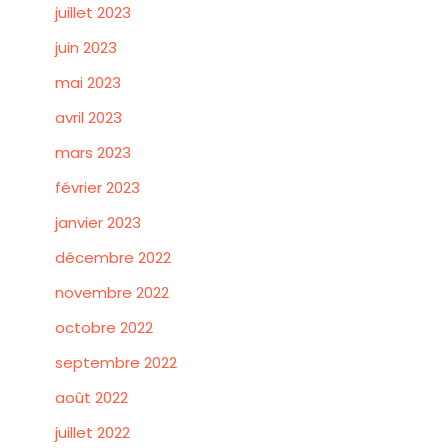
juillet 2023
juin 2023
mai 2023
avril 2023
mars 2023
février 2023
janvier 2023
décembre 2022
novembre 2022
octobre 2022
septembre 2022
août 2022
juillet 2022