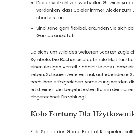
Dieser Vielzahl von wertvollen Gewinnsymb
verdanken, dass Spieler immer wieder zum 
überluss tun.
Sind Jene gern flexibel, erkunden Sie sich 
Games anbietet.
Da sichs um Wild des weiteren Scatter zugleich
Symbole. Die Bücher sind optimale Multifunktio
einen riesigen Vorteil. Sobald Sie das Game e
lieben. Schauen Jene einmal, auf ebendiese S
nach Ihrer erfolgreichen Anmeldung werden die
jetzt einen der begehrtesten Boni in der nahen
abgerechnet Einzahlung!
Koło Fortuny Dla Użytkowni
Falls Spieler das Game Book of Ra spielen, sol