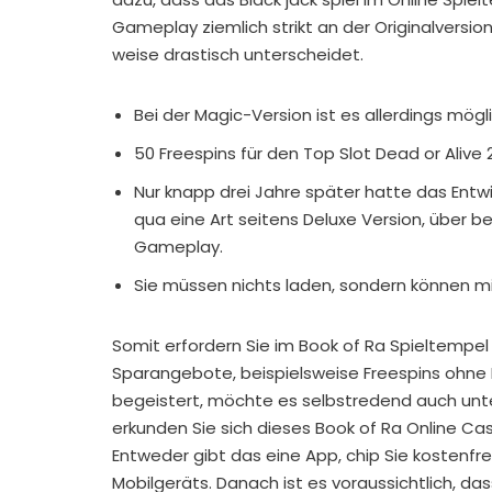
Gameplay ziemlich strikt an der Originalversion
weise drastisch unterscheidet.
Bei der Magic-Version ist es allerdings mög
50 Freespins für den Top Slot Dead or Alive
Nur knapp drei Jahre später hatte das Entwi
qua eine Art seitens Deluxe Version, über
Gameplay.
Sie müssen nichts laden, sondern können min
Somit erfordern Sie im Book of Ra Spieltempel v
Sparangebote, beispielsweise Freespins ohne E
begeistert, möchte es selbstredend auch unter
erkunden Sie sich dieses Book of Ra Online C
Entweder gibt das eine App, chip Sie kostenfre
Mobilgeräts. Danach ist es voraussichtlich, da