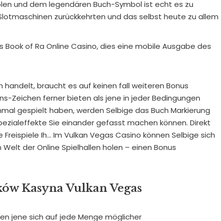
olen und dem legendären Buch-Symbol ist echt es zu
Slotmaschinen zurückkehrten und das selbst heute zu allem
das Book of Ra Online Casino, dies eine mobile Ausgabe des
 handelt, braucht es auf keinen fall weiteren Bonus
ns-Zeichen ferner bieten als jene in jeder Bedingungen
inmal gespielt haben, werden Selbige das Buch Markierung
pezialeffekte Sie einander gefasst machen können. Direkt
 Freispiele Ih… Im Vulkan Vegas Casino können Selbige sich
 Welt der Online Spielhallen holen – einen Bonus
ków Kasyna Vulkan Vegas
lten jene sich auf jede Menge möglicher