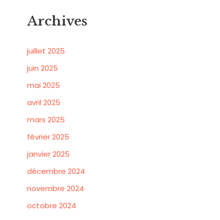
Archives
juillet 2025
juin 2025
mai 2025
avril 2025
mars 2025
février 2025
janvier 2025
décembre 2024
novembre 2024
octobre 2024