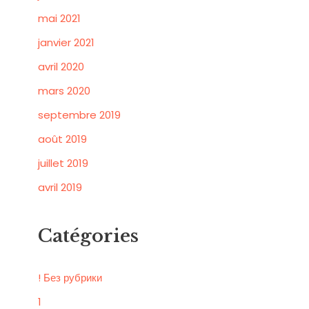
mai 2021
janvier 2021
avril 2020
mars 2020
septembre 2019
août 2019
juillet 2019
avril 2019
Catégories
! Без рубрики
1