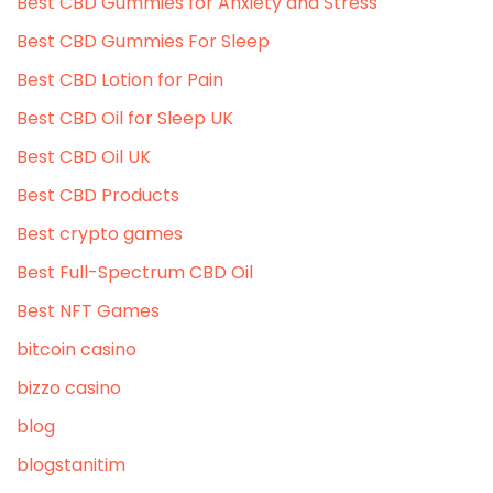
Best CBD Gummies for Anxiety and Stress
Best CBD Gummies For Sleep
Best CBD Lotion for Pain
Best CBD Oil for Sleep UK
Best CBD Oil UK
Best CBD Products
Best crypto games
Best Full-Spectrum CBD Oil
Best NFT Games
bitcoin casino
bizzo casino
blog
blogstanitim