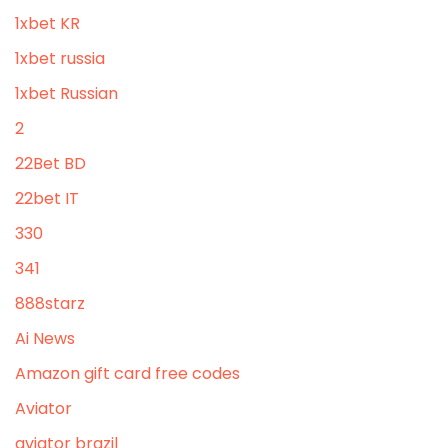
1xbet KR
1xbet russia
1xbet Russian
2
22Bet BD
22bet IT
330
341
888starz
Ai News
Amazon gift card free codes
Aviator
aviator brazil