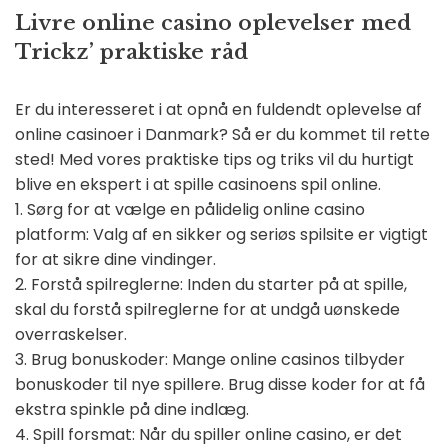
Livre online casino oplevelser med
Trickz’ praktiske råd
Er du interesseret i at opnå en fuldendt oplevelse af
online casinoer i Danmark? Så er du kommet til rette
sted! Med vores praktiske tips og triks vil du hurtigt
blive en ekspert i at spille casinoens spil online.
1. Sørg for at vælge en pålidelig online casino
platform: Valg af en sikker og seriøs spilsite er vigtigt
for at sikre dine vindinger.
2. Forstå spilreglerne: Inden du starter på at spille,
skal du forstå spilreglerne for at undgå uønskede
overraskelser.
3. Brug bonuskoder: Mange online casinos tilbyder
bonuskoder til nye spillere. Brug disse koder for at få
ekstra spinkle på dine indlæg.
4. Spill forsmat: Når du spiller online casino, er det