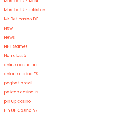
Mostbet UZ Kirish
Mostbet Uzbekistan
Mr Bet casino DE
New
News
NFT Games
Non classé
online casino au
onlone casino ES
pagbet brazil
pelican casino PL
pin up casino
Pin UP Casino AZ