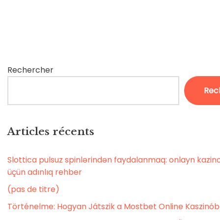
Rechercher
Rec
Articles récents
Slottica pulsuz spinlərindən faydalanmaq: onlayn kaz
üçün adınlıq rehber
(pas de titre)
Történelme: Hogyan Játszik a Mostbet Online Kaszinó