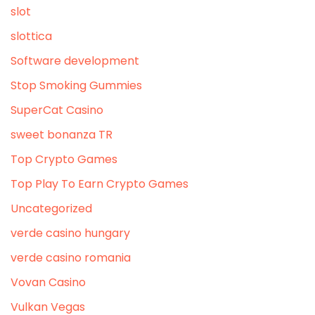
slot
slottica
Software development
Stop Smoking Gummies
SuperCat Casino
sweet bonanza TR
Top Crypto Games
Top Play To Earn Crypto Games
Uncategorized
verde casino hungary
verde casino romania
Vovan Casino
Vulkan Vegas