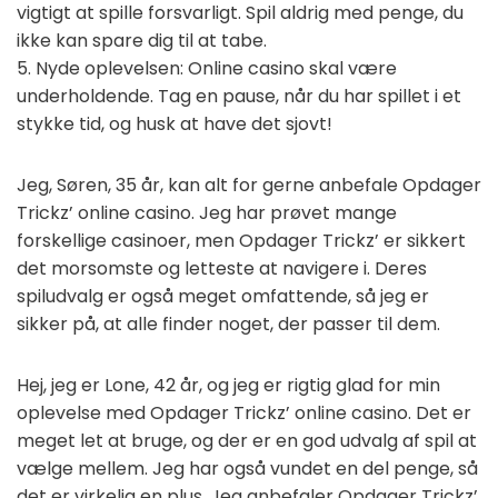
vigtigt at spille forsvarligt. Spil aldrig med penge, du
ikke kan spare dig til at tabe.
5. Nyde oplevelsen: Online casino skal være
underholdende. Tag en pause, når du har spillet i et
stykke tid, og husk at have det sjovt!
Jeg, Søren, 35 år, kan alt for gerne anbefale Opdager
Trickz’ online casino. Jeg har prøvet mange
forskellige casinoer, men Opdager Trickz’ er sikkert
det morsomste og letteste at navigere i. Deres
spiludvalg er også meget omfattende, så jeg er
sikker på, at alle finder noget, der passer til dem.
Hej, jeg er Lone, 42 år, og jeg er rigtig glad for min
oplevelse med Opdager Trickz’ online casino. Det er
meget let at bruge, og der er en god udvalg af spil at
vælge mellem. Jeg har også vundet en del penge, så
det er virkelig en plus. Jeg anbefaler Opdager Trickz’