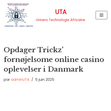
UTA
Aller
au
Univers Technologie Africaine
contenu
Opdager Trickz’
fornøjelsome online casino
oplevelser i Danmark
par
adminUTA
5 juin 2025