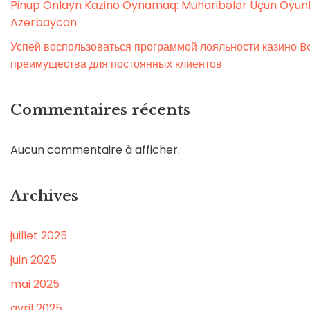
Pinup Onlayn Kazino Oynamaq: Müharibələr Üçün Oyunl
Azerbaycan
Успей воспользоваться программой лояльности казино Bo
преимущества для постоянных клиентов
Commentaires récents
Aucun commentaire à afficher.
Archives
juillet 2025
juin 2025
mai 2025
avril 2025