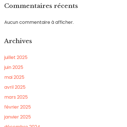
Commentaires récents
Aucun commentaire à afficher.
Archives
juillet 2025
juin 2025
mai 2025
avril 2025
mars 2025
février 2025
janvier 2025
décembre 2024