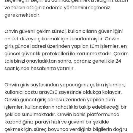
seçeneğini seçin. Bu adımda, çekmek istediğiniz tutarı
ve tercih ettiğiniz ödeme yöntemini seçmeniz
gerekmektedir.
Onvin güvenli çekim süreci, kullanıcıların güvenliğini
en üst düzeye çıkarmak için tasarlanmıştır. Onwin
giriş güncel adresi üzerinden yapılan tüm işlemler, en
güncel güvenlik protokolleri ile korunmaktadır. Çekim
talebinizi onayladıktan sonra, paranız genellikle 24
saat içinde hesabınıza yatırılır.
Onwin giris sayfasından yapacağınız çekim işlemleri,
kullanıcı dostu arayüzü sayesinde oldukça kolaydır.
Onwin güncel giriş adresi üzerinden yapılan tüm
işlemler, kullanıcıların rahatlıkla takip edebileceği bir
şekilde sunulmaktadır. Onwin bahis platformunda
kazandığınız parayı hızlı ve güvenli bir şekilde
çekmek için, süreç boyunca verdiğiniz bilgilerin doğru