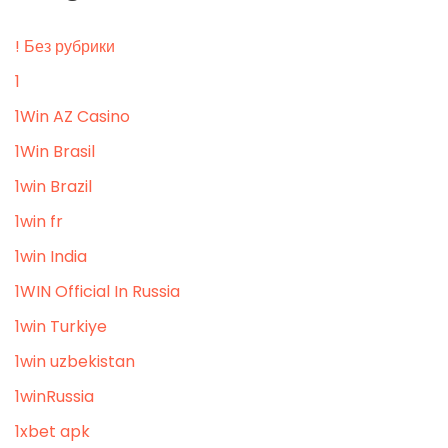
! Без рубрики
1
1Win AZ Casino
1Win Brasil
1win Brazil
1win fr
1win India
1WIN Official In Russia
1win Turkiye
1win uzbekistan
1winRussia
1xbet apk