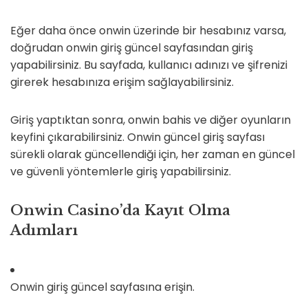
Eğer daha önce onwin üzerinde bir hesabınız varsa,
doğrudan onwin giriş güncel sayfasından giriş
yapabilirsiniz. Bu sayfada, kullanıcı adınızı ve şifrenizi
girerek hesabınıza erişim sağlayabilirsiniz.
Giriş yaptıktan sonra, onwin bahis ve diğer oyunların
keyfini çıkarabilirsiniz. Onwin güncel giriş sayfası
sürekli olarak güncellendiği için, her zaman en güncel
ve güvenli yöntemlerle giriş yapabilirsiniz.
Onwin Casino’da Kayıt Olma
Adımları
Onwin giriş güncel sayfasına erişin.