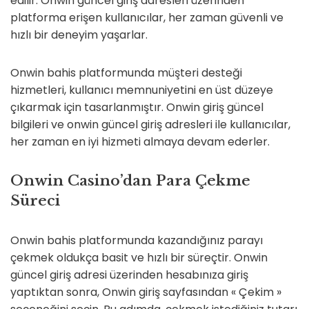
edilir. Onwin güncel giriş adresleri üzerinden
platforma erişen kullanıcılar, her zaman güvenli ve
hızlı bir deneyim yaşarlar.
Onwin bahis platformunda müşteri desteği
hizmetleri, kullanıcı memnuniyetini en üst düzeye
çıkarmak için tasarlanmıştır. Onwin giriş güncel
bilgileri ve onwin güncel giriş adresleri ile kullanıcılar,
her zaman en iyi hizmeti almaya devam ederler.
Onwin Casino’dan Para Çekme
Süreci
Onwin bahis platformunda kazandığınız parayı
çekmek oldukça basit ve hızlı bir süreçtir. Onwin
güncel giriş adresi üzerinden hesabınıza giriş
yaptıktan sonra, Onwin giriş sayfasından « Çekim »