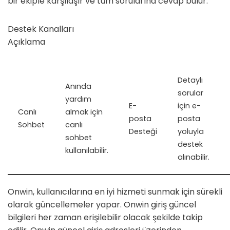
bir ekiple karşılaşır ve tüm sorularına cevap bulur.
Destek Kanalları
Açıklama
Detaylı
Anında
sorular
yardım
E-
için e-
Canlı
almak için
posta
posta
Sohbet
canlı
Desteği
yoluyla
sohbet
destek
kullanılabilir.
alınabilir.
Onwin, kullanıcılarına en iyi hizmeti sunmak için sürekli
olarak güncellemeler yapar. Onwin giriş güncel
bilgileri her zaman erişilebilir olacak şekilde takip