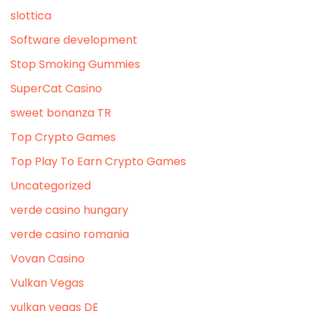
slottica
Software development
Stop Smoking Gummies
SuperCat Casino
sweet bonanza TR
Top Crypto Games
Top Play To Earn Crypto Games
Uncategorized
verde casino hungary
verde casino romania
Vovan Casino
Vulkan Vegas
vulkan vegas DE