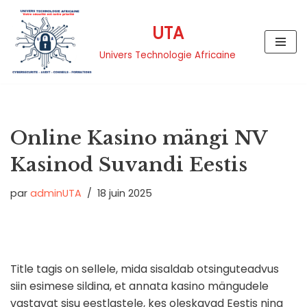
UTA
Aller
au
Univers Technologie Africaine
contenu
Online Kasino mängi NV
Kasinod Suvandi Eestis
par
adminUTA
18 juin 2025
Title tagis on sellele, mida sisaldab otsinguteadvus
siin esimese sildina, et annata kasino mängudele
vastavat sisu eestlastele, kes oleskavad Eestis ning