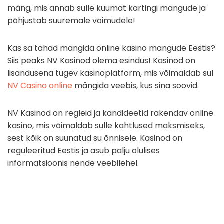
mäng, mis annab sulle kuumat kartingi mängude ja
põhjustab suuremale voimudele!
Kas sa tahad mängida online kasino mängude Eestis?
Siis peaks NV Kasinod olema esindus! Kasinod on
lisandusena tugev kasinoplatform, mis võimaldab sul
NV Casino online
mängida veebis, kus sina soovid.
NV Kasinod on regleid ja kandideetid rakendav online
kasino, mis võimaldab sulle kahtlused maksmiseks,
sest kõik on suunatud su õnnisele. Kasinod on
reguleeritud Eestis ja asub palju olulises
informatsioonis nende veebilehel.