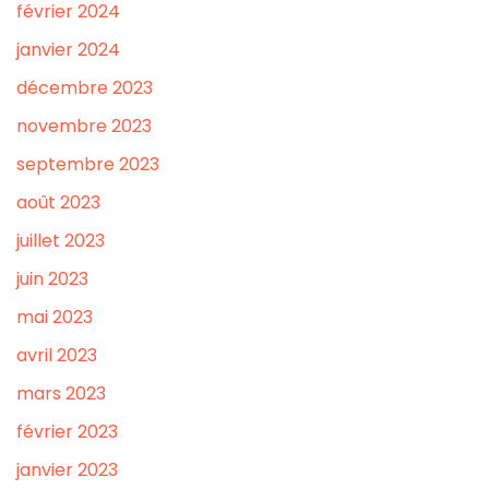
février 2024
janvier 2024
décembre 2023
novembre 2023
septembre 2023
août 2023
juillet 2023
juin 2023
mai 2023
avril 2023
mars 2023
février 2023
janvier 2023