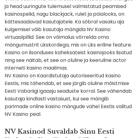
ja head uuringute tulemusel valmistatud peamised
kasinospelid, nagu blackjack, rulet ja pöialooks, on
kättesaadavad kasutajatele. Ka sõbral vasaku aja
kulgemisel võib kasutaja mängida NV Kasino
virtuaalpillid. See on võimalus võrrelda oma
mängumustrit ükskordega, mis on üks eriline feature.
Kasino on lisanduses kaheksateist kasinojooks lisatud
ning see näitab, et see on oluline ja keeruline actor
interneti kasino maailmas.
NV Kasino on Kaardistutaja autoriseeritud kasino
Eestis, mis tähendab, et see järgib oluline mõistmise
Eesti Vabariigi igaasju seaduste korral. See vähendab
kasutaja kindlasti vastasust, kui see mängib
parimade online kasino mängude vahel Eestis valitud
NV Kasino peal.
NV Kasinod Suvaldab Sinu Eesti