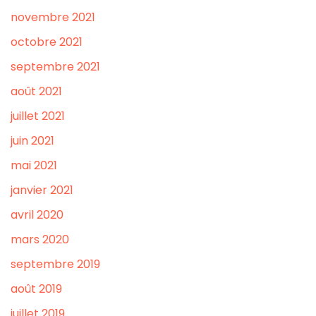
novembre 2021
octobre 2021
septembre 2021
août 2021
juillet 2021
juin 2021
mai 2021
janvier 2021
avril 2020
mars 2020
septembre 2019
août 2019
juillet 2019