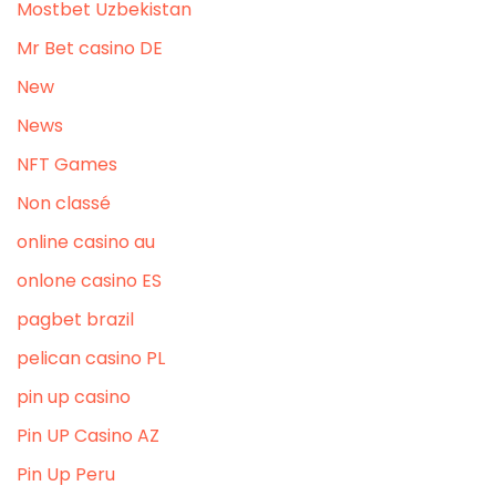
Mostbet Uzbekistan
Mr Bet casino DE
New
News
NFT Games
Non classé
online casino au
onlone casino ES
pagbet brazil
pelican casino PL
pin up casino
Pin UP Casino AZ
Pin Up Peru