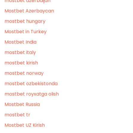
mostbet azerbaijan
Mostbet Azerbaycan
mostbet hungary
Mostbet in Turkey
Mostbet India
mostbet italy
mostbet kirish
mostbet norway
mostbet ozbekistonda
mostbet royxatga olish
Mostbet Russia
mostbet tr
Mostbet UZ Kirish