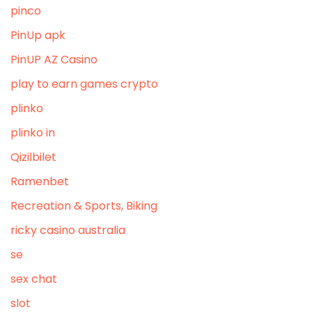
pinco
PinUp apk
PinUP AZ Casino
play to earn games crypto
plinko
plinko in
Qizilbilet
Ramenbet
Recreation & Sports, Biking
ricky casino australia
se
sex chat
slot