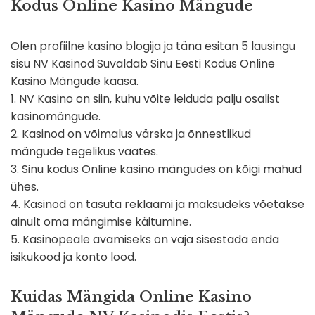
Kodus Online Kasino Mängude
Olen profiilne kasino blogija ja täna esitan 5 lausingu
sisu NV Kasinod Suvaldab Sinu Eesti Kodus Online
Kasino Mängude kaasa.
1. NV Kasino on siin, kuhu võite leiduda palju osalist
kasinomängude.
2. Kasinod on võimalus värska ja õnnestlikud
mängude tegelikus vaates.
3. Sinu kodus Online kasino mängudes on kõigi mahud
ühes.
4. Kasinod on tasuta reklaami ja maksudeks võetakse
ainult oma mängimise käitumine.
5. Kasinopeale avamiseks on vaja sisestada enda
isikukood ja konto lood.
Kuidas Mängida Online Kasino