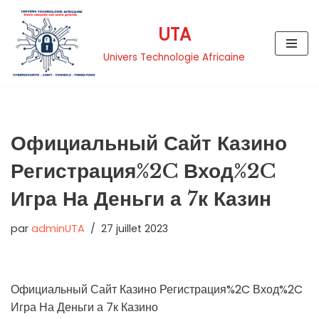
UTA
Aller
au
Univers Technologie Africaine
contenu
Официальный Сайт Казино
Регистрация%2C Вход%2C
Игра На Деньги а 7к Казин
par
adminUTA
27 juillet 2023
Официальный Сайт Казино Регистрация%2C Вход%2C
Игра На Деньги а 7к Казино