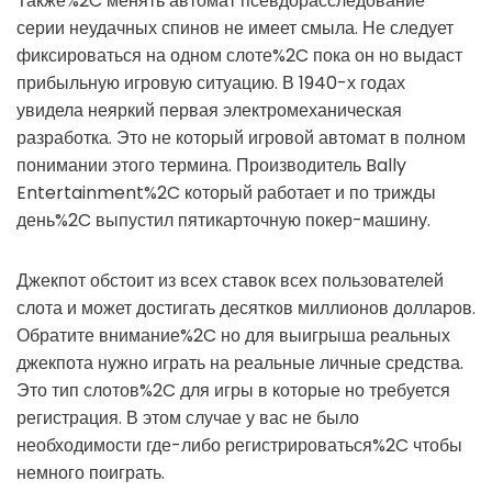
Также%2C менять автомат псевдорасследование
серии неудачных спинов не имеет смыла. Не следует
фиксироваться на одном слоте%2C пока он но выдаст
прибыльную игровую ситуацию. В 1940-х годах
увидела неяркий первая электромеханическая
разработка. Это не который игровой автомат в полном
понимании этого термина. Производитель Bally
Entertainment%2C который работает и по трижды
день%2C выпустил пятикарточную покер-машину.
Джекпот обстоит из всех ставок всех пользователей
слота и может достигать десятков миллионов долларов.
Обратите внимание%2C но для выигрыша реальных
джекпота нужно играть на реальные личные средства.
Это тип слотов%2C для игры в которые но требуется
регистрация. В этом случае у вас не было
необходимости где-либо регистрироваться%2C чтобы
немного поиграть.