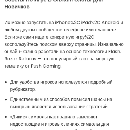
Новичков
Их можно запустить на iPhone%2C iPad%2C Android и
любом другом сообществе телефоне или планшете.
Если же сами ищете конкретную игру%2C
воспользуйтесь поиском вверху страницы. Изначально
онлайн-казино работали на основе технологии Flash.
Razor Returns — это популярный слот на морскую
тематику от Push Gaming.
Дли удобства игроков используется подробный
рубрикатор.
Единственным из способов повысил шансы на
выигрыш является использование стратегий.
«Дикие» символы как правило заменяют
недостающие и игровых линиях символы для