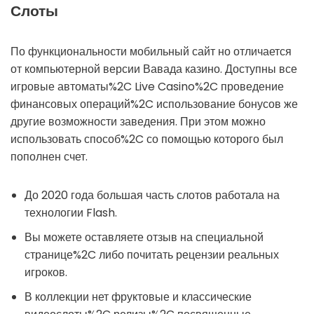
Слоты
По функциональности мобильный сайт но отличается
от компьютерной версии Вавада казино. Доступны все
игровые автоматы%2C Live Casino%2C проведение
финансовых операций%2C использование бонусов же
другие возможности заведения. При этом можно
использовать способ%2C со помощью которого был
пополнен счет.
До 2020 года большая часть слотов работала на
технологии Flash.
Вы можете оставляете отзыв на специальной
странице%2C либо почитать рецензии реальных
игроков.
В коллекции нет фруктовые и классические