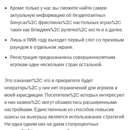
Кроме только у нас вы сможете найти самую
актуальную информацию об бездепозитных
бонусах%2C фриспинах%2C настольных играх%2C
таких как блэкджек%2C рулетка%2C кости и а далее.
Лишь в 1996 году выходит первый слот со призовым
раундом в отдельном экране.
Регистрация предназначена совершеннолетним
игрокам один нескольких стран остальной.
Это означает%2C что в приоритете будет
операторы%2C у них нет ограничений дли игроков в
моей юрисдикции. Посетители%2C которых интересуют
и них казино%2C могут обзавестись расширенными
настройками. Единственным из способов повысив
шансы на выигрыш является использование стратегий.
Ни одна одним них не даем стопроцентных