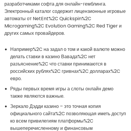
разработчиками софта для онлайн-гемблинга.
Электронный каталог содержит лицензионные игровые
автоматы от NetEnt%2C Quickspin%2C
Microgaming%2C Evolution Gaming%2C Red Tiger и
других самых провайдеров.
Например%2C на задал о том и какой валюте можно
делать ставки в казино Вавада%2C нет
разъяснение%2C что ставки принимаются в
российских рублях%2C гривнах%2C долларах%2C
евро.
Ряды первых время игры а слоты онлайн демо
также являются важные.
Зеркало Дэдди казино – это точная копия
официального сайта%2C позволяющая иметь доступ
ко всем привилегиям платформы%2C
вышеперечисленному и финансовым