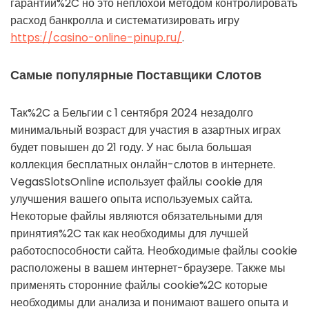
гарантий%2C но это неплохой методом контролировать
расход банкролла и систематизировать игру
https://casino-online-pinup.ru/
.
Самые популярные Поставщики Слотов
Так%2C а Бельгии с 1 сентября 2024 незадолго
минимальный возраст для участия в азартных играх
будет повышен до 21 году. У нас была большая
коллекция бесплатных онлайн-слотов в интернете.
VegasSlotsOnline использует файлы cookie для
улучшения вашего опыта используемых сайта.
Некоторые файлы являются обязательными для
принятия%2C так как необходимы для лучшей
работоспособности сайта. Необходимые файлы cookie
расположены в вашем интернет-браузере. Также мы
применять сторонние файлы cookie%2C которые
необходимы дли анализа и понимают вашего опыта и