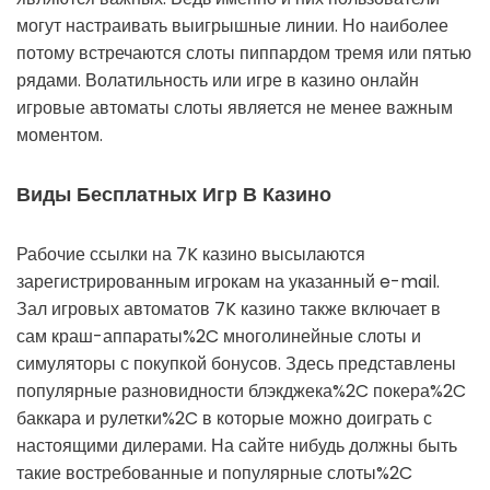
могут настраивать выигрышные линии. Но наиболее
потому встречаются слоты пиппардом тремя или пятью
рядами. Волатильность или игре в казино онлайн
игровые автоматы слоты является не менее важным
моментом.
Виды Бесплатных Игр В Казино
Рабочие ссылки на 7K казино высылаются
зарегистрированным игрокам на указанный e-mail.
Зал игровых автоматов 7K казино также включает в
сам краш-аппараты%2C многолинейные слоты и
симуляторы с покупкой бонусов. Здесь представлены
популярные разновидности блэкджека%2C покера%2C
баккара и рулетки%2C в которые можно доиграть с
настоящими дилерами. На сайте нибудь должны быть
такие востребованные и популярные слоты%2C