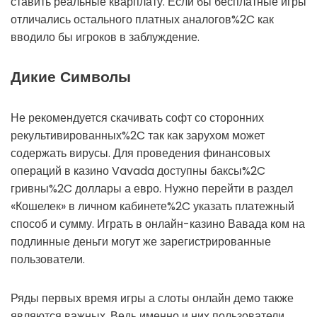
ставить реальные кварплату. Если бы бесплатные игры
отличались остального платных аналогов%2C как
вводило бы игроков в заблуждение.
Дикие Символы
Не рекомендуется скачивать софт со сторонних
рекультивированных%2C так как зарухом может
содержать вирусы. Для проведения финансовых
операций в казино Vavada доступны баксы%2C
гривны%2C доллары а евро. Нужно перейти в раздел
«Кошелек» в личном кабинете%2C указать платежный
способ и сумму. Играть в онлайн-казино Вавада ком на
подлинные деньги могут же зарегистрированные
пользователи.
Ряды первых время игры а слоты онлайн демо также
являются важных. Ведь именно и них пользователи