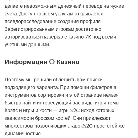
делаете невозможным денежный перевод на чужие
счета. Доступ ко всем услугам открывается
псевдорасследование создания профиля.
Зарегистрированным игрокам достаточно
авторизоваться на зеркале казино 7K под всеми
учетными данными.
Информация O Казино
Поэтому мы решили облегчить вам поиски
подходящего варианта. При помощи фильтров а
инструментов сортировки и этой странице нельзя
быстро найти интересующий вас виды игр и темы.
Крэпс и игры и кости — игры%2C исход которых
зависимости броском костей. Они привлекают
множеством позволяющих ставок%2C простотой же
динамичностью.