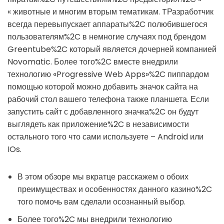
« животные и многим вторым тематикам. TРазработчик
всегда перевыпускает аппараты%2C полюбившегося
пользователям%2C в немногие случаях под брендом
Greentube%2C который является дочерней компанией
Novomatic. Более того%2C вместе внедрили
технологию «Progressive Web Apps»%2C пиппардом
помощью которой можно добавить значок сайта на
рабочий стол вашего телефона также планшета. Если
запустить сайт с добавленного значка%2C он будут
выглядеть как приложение%2C в независимости
остального того что сами используете – Android или
IOs.
В этом обзоре мы вкратце расскажем о обоих
преимуществах и особенностях данного казино%2C
того помочь вам сделали осознанный выбор.
Более того%2C мы внедрили технологию