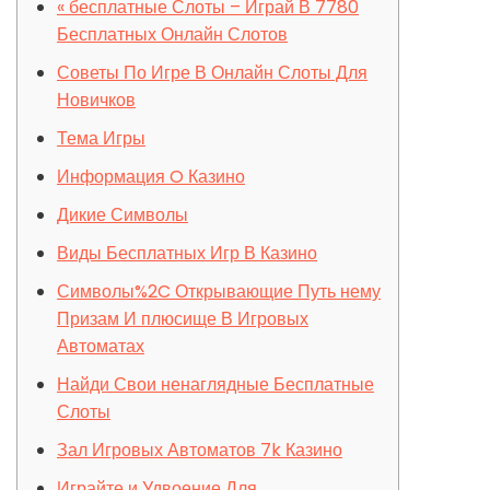
« бесплатные Слоты – Играй В 7780
Бесплатных Онлайн Слотов
Советы По Игре В Онлайн Слоты Для
Новичков
Тема Игры
Информация O Казино
Дикие Символы
Виды Бесплатных Игр В Казино
Символы%2C Открывающие Путь нему
Призам И плюсище В Игровых
Автоматах
Найди Свои ненаглядные Бесплатные
Слоты
Зал Игровых Автоматов 7k Казино
Играйте и Удвоение Для