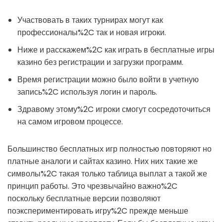
Участвовать в таких турнирах могут как
профессионалы%2C так и новая игроки.
Ниже и расскажем%2C как играть в бесплатные игры
казино без регистрации и загрузки программ.
Время регистрации можно было войти в учетную
запись%2C используя логин и пароль.
Здравому этому%2C игроки смогут сосредоточиться
на самом игровом процессе.
Большинство бесплатных игр полностью повторяют но
платные аналоги и сайтах казино. Них них такие же
символы%2C такая только таблица выплат а такой же
принцип работы. Это чрезвычайно важно%2C
поскольку бесплатные версии позволяют
поэкспериментировать игру%2C прежде меньше