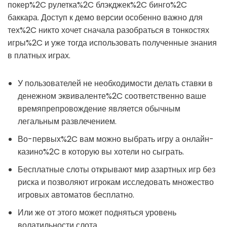
покер%2C рулетка%2C блэкджек%2C бинго%2C
баккара. Доступ к демо версии особенно важно для
тех%2C никто хочет сначала разобраться в тонкостях
игры%2C и уже тогда использовать полученные знания
в платных играх.
У пользователей не необходимости делать ставки в
денежном эквиваленте%2C соответственно ваше
времяпрепровождение является обычным
легальным развлечением.
Во-первых%2C вам можно выбрать игру а онлайн-
казино%2C в которую вы хотели но сыграть.
Бесплатные слоты открывают мир азартных игр без
риска и позволяют игрокам исследовать множество
игровых автоматов бесплатно.
Или же от этого может подняться уровень
волатильности слота.