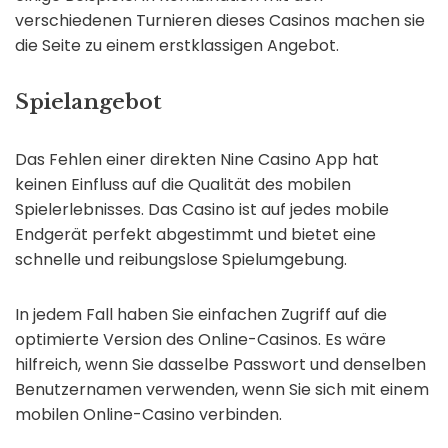
verschiedenen Turnieren dieses Casinos machen sie
die Seite zu einem erstklassigen Angebot.
Spielangebot
Das Fehlen einer direkten Nine Casino App hat
keinen Einfluss auf die Qualität des mobilen
Spielerlebnisses. Das Casino ist auf jedes mobile
Endgerät perfekt abgestimmt und bietet eine
schnelle und reibungslose Spielumgebung.
In jedem Fall haben Sie einfachen Zugriff auf die
optimierte Version des Online-Casinos. Es wäre
hilfreich, wenn Sie dasselbe Passwort und denselben
Benutzernamen verwenden, wenn Sie sich mit einem
mobilen Online-Casino verbinden.