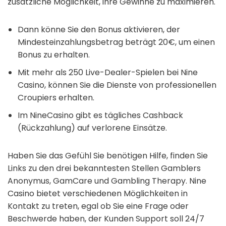
zusätzliche Möglichkeit, ihre Gewinne zu maximieren.
Dann könne Sie den Bonus aktivieren, der
Mindesteinzahlungsbetrag beträgt 20€, um einen
Bonus zu erhalten.
Mit mehr als 250 Live-Dealer-Spielen bei Nine
Casino, können Sie die Dienste von professionellen
Croupiers erhalten.
Im NineCasino gibt es tägliches Cashback
(Rückzahlung) auf verlorene Einsätze.
Haben Sie das Gefühl Sie benötigen Hilfe, finden Sie
Links zu den drei bekanntesten Stellen Gamblers
Anonymus, GamCare und Gambling Therapy. Nine
Casino bietet verschiedenen Möglichkeiten in
Kontakt zu treten, egal ob Sie eine Frage oder
Beschwerde haben, der Kunden Support soll 24/7