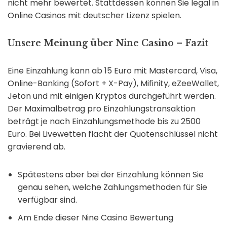
nicht mehr bewertet. Stattdessen können Sie legal in
Online Casinos mit deutscher Lizenz spielen.
Unsere Meinung über Nine Casino – Fazit
Eine Einzahlung kann ab 15 Euro mit Mastercard, Visa,
Online-Banking (Sofort + X-Pay), Mifinity, eZeeWallet,
Jeton und mit einigen Kryptos durchgeführt werden.
Der Maximalbetrag pro Einzahlungstransaktion
beträgt je nach Einzahlungsmethode bis zu 2500
Euro. Bei Livewetten flacht der Quotenschlüssel nicht
gravierend ab.
Spätestens aber bei der Einzahlung können Sie
genau sehen, welche Zahlungsmethoden für Sie
verfügbar sind.
Am Ende dieser Nine Casino Bewertung