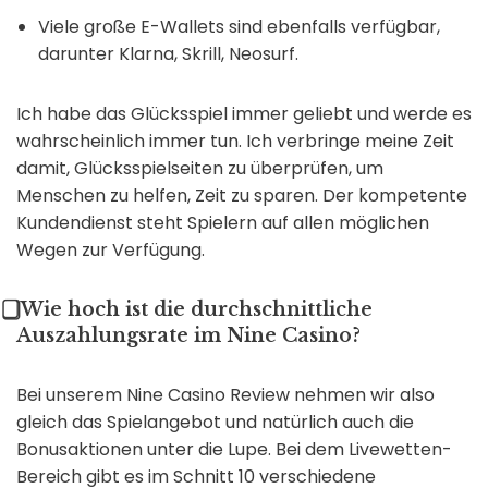
Viele große E-Wallets sind ebenfalls verfügbar,
darunter Klarna, Skrill, Neosurf.
Ich habe das Glücksspiel immer geliebt und werde es
wahrscheinlich immer tun. Ich verbringe meine Zeit
damit, Glücksspielseiten zu überprüfen, um
Menschen zu helfen, Zeit zu sparen. Der kompetente
Kundendienst steht Spielern auf allen möglichen
Wegen zur Verfügung.
⃣ Wie hoch ist die durchschnittliche
Auszahlungsrate im Nine Casino?
Bei unserem Nine Casino Review nehmen wir also
gleich das Spielangebot und natürlich auch die
Bonusaktionen unter die Lupe. Bei dem Livewetten-
Bereich gibt es im Schnitt 10 verschiedene