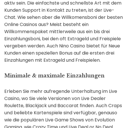
aktiv sein. Die einfachste und schnellste Art mit dem
Kunden Support in Kontakt zu treten, ist der Live-
Chat. Wie sehen aber die Willkomensboni der besten
Online Casinos aus? Meist besteht ein
Willkommenspaket mittlerweile aus ein bis drei
Einzahlungsboni, bei den oft Extrageld und Freispiele
vergeben werden. Auch Nino Casino bietet für Neue
Kunden einen speziellen Bonus auf die ersten drei
Einzahlungen mit Extrageld und Freispielen.
Minimale & maximale Einzahlungen
Erleben Sie mehr aufregende Unterhaltung im Live
Casino, wo Sie viele Versionen von Live Dealer
Roulette, Blackjack und Baccarat finden. Auch Craps
und beliebte Kartenspiele sind verfügbar, genauso
wie die populären Live Game Shows von Evolution
Gaming, wie Crazy Time und Live Deal or No Deal.