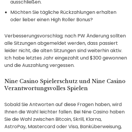
ausschließen.
Möchten Sie tägliche Rückzahlungen erhalten
oder lieber einen High Roller Bonus?
Verbesserungsvorschlag; nach PW Änderung sollten
alle Sitzungen abgemeldet werden, dass passiert
leider nicht, die alten Sitzungen sind weiterhin aktiv.
Ich habe letztes Jahr eingezahlt und $300 gewonnen
und die Auszahlung vergessen.
Nine Casino Spielerschutz und Nine Casino
Verantwortungsvolles Spielen
Sobald Sie Antworten auf diese Fragen haben, wird
Ihnen die Wahl leichter fallen. Bei Nine Casino haben
Sie die Wahl zwischen Bitcoin, Skrill, Klarna,
AstroPay, Mastercard oder Visa, Banküberweisung,