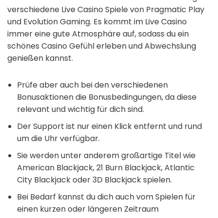
verschiedene Live Casino Spiele von Pragmatic Play
und Evolution Gaming. Es kommt im Live Casino
immer eine gute Atmosphäre auf, sodass du ein
schönes Casino Gefühl erleben und Abwechslung
genießen kannst.
Prüfe aber auch bei den verschiedenen
Bonusaktionen die Bonusbedingungen, da diese
relevant und wichtig für dich sind.
Der Support ist nur einen Klick entfernt und rund
um die Uhr verfügbar.
Sie werden unter anderem großartige Titel wie
American Blackjack, 21 Burn Blackjack, Atlantic
City Blackjack oder 3D Blackjack spielen.
Bei Bedarf kannst du dich auch vom Spielen für
einen kurzen oder längeren Zeitraum