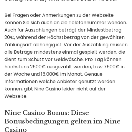
Bei Fragen oder Anmerkungen zu der Webseite
können Sie sich auch an die Telefonnummer wenden.
Auch für Auszahlungen beträgt der Mindestbetrag
20€, während der Höchstbetrag von der gewählten
Zahlungsart abhängig ist. Vor der Auszahlung müssen
alle Beträge mindestens einmal gespielt werden, die
dient zum Schutz vor Geldwäsche. Pro Tag können
höchstens 2500€ ausgezahlt werden, bzw 7500€ in
der Woche und 15.000€ im Monat. Genaue
Informationen welche Anbieter genutzt werden
können, gibt Nine Casino leider nicht auf der
Webseite.
Nine Casino Bonus: Diese
Bonusbedingungen gelten im Nine
Casino