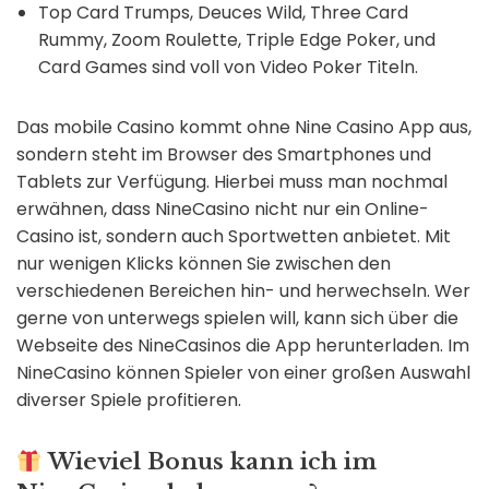
Top Card Trumps, Deuces Wild, Three Card
Rummy, Zoom Roulette, Triple Edge Poker, und
Card Games sind voll von Video Poker Titeln.
Das mobile Casino kommt ohne Nine Casino App aus,
sondern steht im Browser des Smartphones und
Tablets zur Verfügung. Hierbei muss man nochmal
erwähnen, dass NineCasino nicht nur ein Online-
Casino ist, sondern auch Sportwetten anbietet. Mit
nur wenigen Klicks können Sie zwischen den
verschiedenen Bereichen hin- und herwechseln. Wer
gerne von unterwegs spielen will, kann sich über die
Webseite des NineCasinos die App herunterladen. Im
NineCasino können Spieler von einer großen Auswahl
diverser Spiele profitieren.
Wieviel Bonus kann ich im