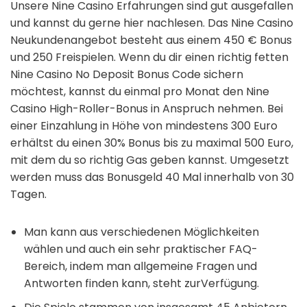
Unsere Nine Casino Erfahrungen sind gut ausgefallen
und kannst du gerne hier nachlesen. Das Nine Casino
Neukundenangebot besteht aus einem 450 € Bonus
und 250 Freispielen. Wenn du dir einen richtig fetten
Nine Casino No Deposit Bonus Code sichern
möchtest, kannst du einmal pro Monat den Nine
Casino High-Roller-Bonus in Anspruch nehmen. Bei
einer Einzahlung in Höhe von mindestens 300 Euro
erhältst du einen 30% Bonus bis zu maximal 500 Euro,
mit dem du so richtig Gas geben kannst. Umgesetzt
werden muss das Bonusgeld 40 Mal innerhalb von 30
Tagen.
Man kann aus verschiedenen Möglichkeiten
wählen und auch ein sehr praktischer FAQ-
Bereich, indem man allgemeine Fragen und
Antworten finden kann, steht zurVerfügung.