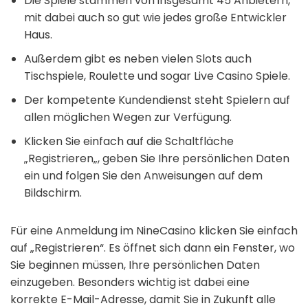
Die Spiele stammen von insgesamt 45 Anbietern,
mit dabei auch so gut wie jedes große Entwickler
Haus.
Außerdem gibt es neben vielen Slots auch
Tischspiele, Roulette und sogar Live Casino Spiele.
Der kompetente Kundendienst steht Spielern auf
allen möglichen Wegen zur Verfügung.
Klicken Sie einfach auf die Schaltfläche
„Registrieren„, geben Sie Ihre persönlichen Daten
ein und folgen Sie den Anweisungen auf dem
Bildschirm.
Für eine Anmeldung im NineCasino klicken Sie einfach
auf „Registrieren“. Es öffnet sich dann ein Fenster, wo
Sie beginnen müssen, Ihre persönlichen Daten
einzugeben. Besonders wichtig ist dabei eine
korrekte E-Mail-Adresse, damit Sie in Zukunft alle