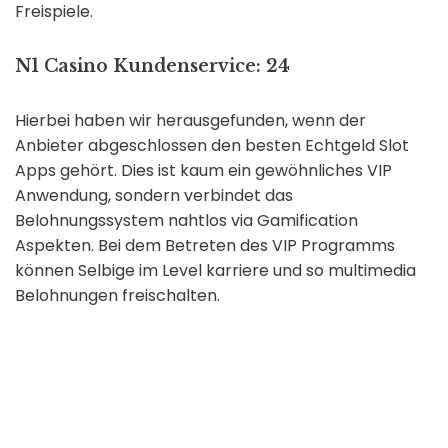
Freispiele.
N1 Casino Kundenservice: 24
Hierbei haben wir herausgefunden, wenn der
Anbieter abgeschlossen den besten Echtgeld Slot
Apps gehört. Dies ist kaum ein gewöhnliches VIP
Anwendung, sondern verbindet das
Belohnungssystem nahtlos via Gamification
Aspekten. Bei dem Betreten des VIP Programms
können Selbige im Level karriere und so multimedia
Belohnungen freischalten.