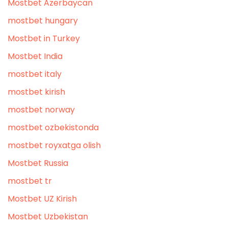
Mostbet Azerbaycan
mostbet hungary
Mostbet in Turkey
Mostbet India
mostbet italy
mostbet kirish
mostbet norway
mostbet ozbekistonda
mostbet royxatga olish
Mostbet Russia
mostbet tr
Mostbet UZ Kirish
Mostbet Uzbekistan