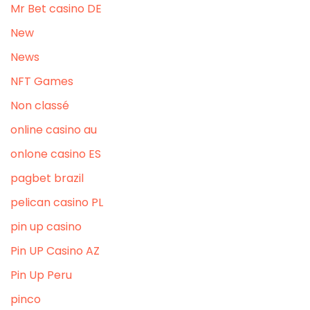
Mr Bet casino DE
New
News
NFT Games
Non classé
online casino au
onlone casino ES
pagbet brazil
pelican casino PL
pin up casino
Pin UP Casino AZ
Pin Up Peru
pinco