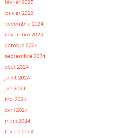
février 2025
janvier 2025
décembre 2024
novembre 2024
octobre 2024
septembre 2024
août 2024
juillet 2024
juin 2024
mai 2024
avril 2024
mars 2024
février 2024