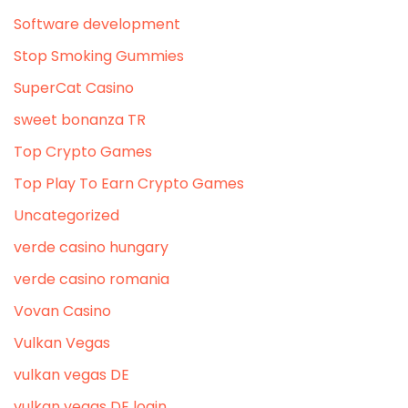
Software development
Stop Smoking Gummies
SuperCat Casino
sweet bonanza TR
Top Crypto Games
Top Play To Earn Crypto Games
Uncategorized
verde casino hungary
verde casino romania
Vovan Casino
Vulkan Vegas
vulkan vegas DE
vulkan vegas DE login