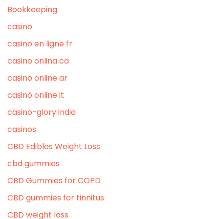
Bookkeeping
casino
casino en ligne fr
casino onlina ca
casino online ar
casinò online it
casino-glory india
casinos
CBD Edibles Weight Loss
cbd gummies
CBD Gummies for COPD
CBD gummies for tinnitus
CBD weight loss