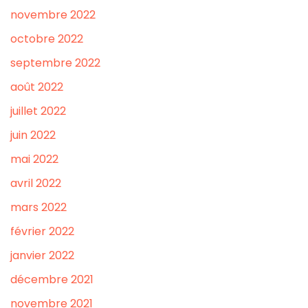
novembre 2022
octobre 2022
septembre 2022
août 2022
juillet 2022
juin 2022
mai 2022
avril 2022
mars 2022
février 2022
janvier 2022
décembre 2021
novembre 2021