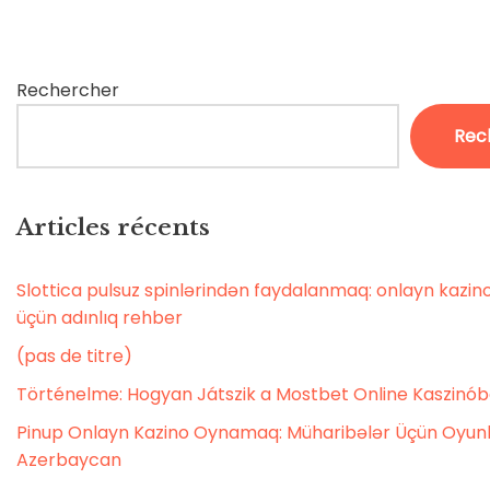
Rechercher
Rec
Articles récents
Slottica pulsuz spinlərindən faydalanmaq: onlayn kaz
üçün adınlıq rehber
(pas de titre)
Történelme: Hogyan Játszik a Mostbet Online Kaszinó
Pinup Onlayn Kazino Oynamaq: Müharibələr Üçün Oyunl
Azerbaycan