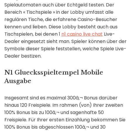
Spielautomaten auch über Echtgeld testen. Der
Bereich « Tischspiele » in der Lobby umfasst alle
regulären Tische, die erfahrene Casino-Besucher
kennen und lieben. Diese Lobby besteht auch aus
Tischspielen, bei denen 1
n1 casino live chat
Live-
Dealer eingesetzt sieht man. Spieler können über der
Symbole dieser Spiele feststellen, welche Spiele Live-
Dealer bestizen.
N1 Gluecksspieltempel Mobile
Ausgabe
Insgesamt sind es maximal 300â‚¬ Bonus darüber
hinaus 120 Freispiele. Im rahmen (von) Ihrer zweiten
100% Bonus bis zu 100â‚¬ und sagenhafte 50
Freispiele. Für Ihrer ersten Einzahlung bekommen Sie
100% Bonus bis abgeschlossen 100â‚¬ und 30