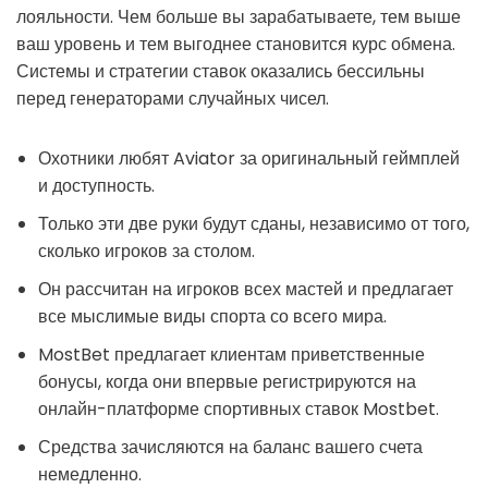
лояльности. Чем больше вы зарабатываете, тем выше
ваш уровень и тем выгоднее становится курс обмена.
Системы и стратегии ставок оказались бессильны
перед генераторами случайных чисел.
Охотники любят Aviator за оригинальный геймплей
и доступность.
Только эти две руки будут сданы, независимо от того,
сколько игроков за столом.
Он рассчитан на игроков всех мастей и предлагает
все мыслимые виды спорта со всего мира.
MostBet предлагает клиентам приветственные
бонусы, когда они впервые регистрируются на
онлайн-платформе спортивных ставок Mostbet.
Средства зачисляются на баланс вашего счета
немедленно.