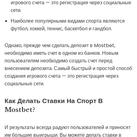
игрового счета — это регистрация через социальные
сети.
Наиболее популярными видами спорта являются
футбол, хоккей, теннис, баскетбол и гандбол.
Однако, прежде чем сделать депозит в Mostbet,
необходимо иметь счет в одном из банков. Новым
пользователям необходимо создать счет перед
внесением депозита. Самый быстрый и простой способ
создания игрового счета — это регистрация через
социальные сети.
Как Делать Ставки На Спорт В
Mostbet?
И результаты всегда радуют пользователей и приносят
им большие выигрыши. Вы можете делать ставки в