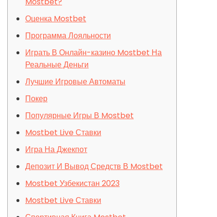
Mostbet?
Оценка Mostbet
Программа Лояльности
Играть В Онлайн-казино Mostbet На
Реальные Деньги
Лучшие Игровые Автоматы
Покер
Популярные Игры В Mostbet
Mostbet Live Ставки
Игра На Джекпот
Депозит И Вывод Средств В Mostbet
Mostbet Узбекистан 2023
Mostbet Live Ставки