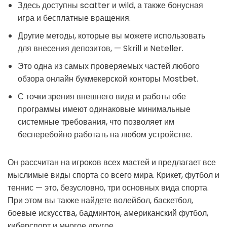
Здесь доступны scatter и wild, а также бонусная
игра и бесплатные вращения.
Другие методы, которые вы можете использовать
для внесения депозитов, — Skrill и Neteller.
Это одна из самых проверяемых частей любого
обзора онлайн букмекерской конторы Mostbet.
С точки зрения внешнего вида и работы обе
программы имеют одинаковые минимальные
системные требования, что позволяет им
бесперебойно работать на любом устройстве.
Он рассчитан на игроков всех мастей и предлагает все
мыслимые виды спорта со всего мира. Крикет, футбол и
теннис — это, безусловно, три основных вида спорта.
При этом вы также найдете волейбол, баскетбол,
боевые искусства, бадминтон, американский футбол,
киберспорт и многое другое.