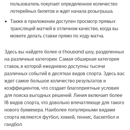
пользователь покупает определенное количество
лотерейных билетов и ждет начала розыгрыша.
Также в приложении доступен просмотр прямых
трансляций матчей в отличном качестве, когда вы
можете делать ставки прямо по ходу матча.
Здесь вы найдете более a thousand шоу, разделенных
на различные категории. Самая обширная категория
ставок, в которой ежедневно доступны тысячи
различных событий в десятках видов спорта. Здесь вас
ждет самое большое количество результатов и
коэффициентов, что создает благоприятные условия
для поиска выгодных решений. Линия включает более
18 видов спорта, что довольно впечатляюще для такого
нового букмекера. Наиболее популярными видами
спорта являются футбол, хоккей, теннис, баскетбол и
гандбол.