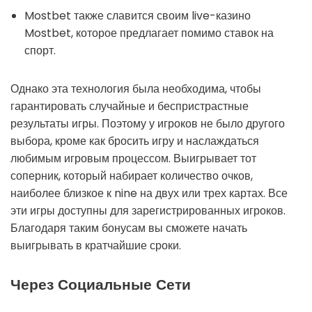
Mostbet также славится своим live-казино
Mostbet, которое предлагает помимо ставок на
спорт.
Однако эта технология была необходима, чтобы
гарантировать случайные и беспристрастные
результаты игры. Поэтому у игроков не было другого
выбора, кроме как бросить игру и наслаждаться
любимым игровым процессом. Выигрывает тот
соперник, который набирает количество очков,
наиболее близкое к nine на двух или трех картах. Все
эти игры доступны для зарегистрированных игроков.
Благодаря таким бонусам вы сможете начать
выигрывать в кратчайшие сроки.
Через Социальные Сети