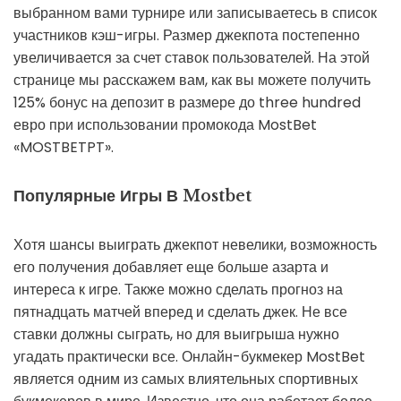
выбранном вами турнире или записываетесь в список
участников кэш-игры. Размер джекпота постепенно
увеличивается за счет ставок пользователей. На этой
странице мы расскажем вам, как вы можете получить
125% бонус на депозит в размере до three hundred
евро при использовании промокода MostBet
«MOSTBETPT».
Популярные Игры В Mostbet
Хотя шансы выиграть джекпот невелики, возможность
его получения добавляет еще больше азарта и
интереса к игре. Также можно сделать прогноз на
пятнадцать матчей вперед и сделать джек. Не все
ставки должны сыграть, но для выигрыша нужно
угадать практически все. Онлайн-букмекер MostBet
является одним из самых влиятельных спортивных