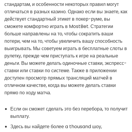
стандартам, и особенности некоторых правил могут
отличаться в разных казино. Однако если вы знаете, как
действует стандартный этикет в покер-руме, вы
сможете комфортно играть в MostBet. Стратегии
больше направлены на то, чтобы сократить ваши
потери, чем на то, чтобы увеличить вашу способность
выигрывать. Мы советуем играть в бесплатные слоты в
рулетку, прежде чем приступать к игре на реальные
деньги. Вы можете делать одиночные ставки, экспресс-
ставки или ставки по системе. Также в приложении
доступен просмотр прямых трансляций матчей в
отличном качестве, когда вы можете делать ставки
прямо по ходу матча.
Если он сможет сделать это без перебора, то получит
выплату.
Здесь вы найдете более a thousand шоу,