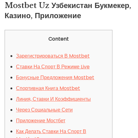
Mostbet Uz Узбекистан Букмекер,
Казино, Приложение
Content
Зарегистрироваться В Mostbet
Ставки На Спорт В Режиме Live
Бонусные Предложения Mostbet
Спортивная Книга Mostbet
Линия, Ставки И Коэффициенты
Через Социальные Сети
Приложение Мостбет
Как Делать Ставки На Спорт В