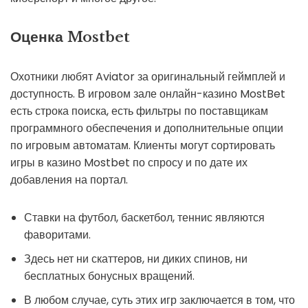
Оценка Mostbet
Охотники любят Aviator за оригинальный геймплей и
доступность. В игровом зале онлайн-казино MostBet
есть строка поиска, есть фильтры по поставщикам
программного обеспечения и дополнительные опции
по игровым автоматам. Клиенты могут сортировать
игры в казино Mostbet по спросу и по дате их
добавления на портал.
Ставки на футбол, баскетбол, теннис являются
фаворитами.
Здесь нет ни скаттеров, ни диких спинов, ни
бесплатных бонусных вращений.
В любом случае, суть этих игр заключается в том, что