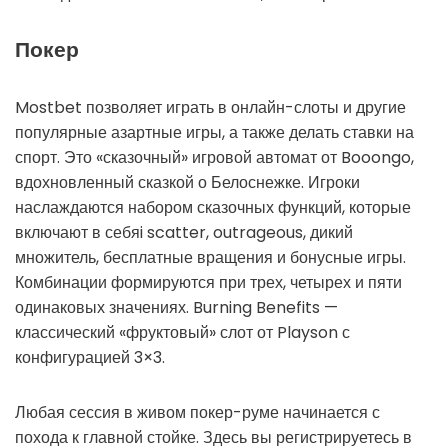
Покер
Mostbet позволяет играть в онлайн-слоты и другие
популярные азартные игры, а также делать ставки на
спорт. Это «сказочный» игровой автомат от Booongo,
вдохновленный сказкой о Белоснежке. Игроки
наслаждаются набором сказочных функций, которые
включают в себяi scatter, outrageous, дикий
множитель, бесплатные вращения и бонусные игры.
Комбинации формируются при трех, четырех и пяти
одинаковых значениях. Burning Benefits —
классический «фруктовый» слот от Playson с
конфигурацией 3×3.
Любая сессия в живом покер-руме начинается с
похода к главной стойке. Здесь вы регистрируетесь в