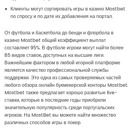
Клиенты могут сортировать игры в казино Mostbet
по спросу и по дате их добавления на портал.
От футбола и баскетбола до бенди и флорбола в
казино Mostbet общий коэффициент выплат
составляет 95%. В футболе игроки могут найти более
85 видов ставок, доступных на высшие лиги.
Важнейшим фактором в любой игорной платформе
является качество профессиональной службы
поддержки. Это одна из самых проверяемых частей
любого обзора онлайн букмекерской конторы Mostbet.
Mostbet также предлагает хорошо развитые live-
ставки, которые в последние годы приобрели
значительную популярность среди португальских
игроков. На MostBet вы можете найти множество
различных способов игры в покер.