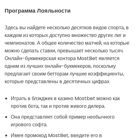
Программа Лояльности
Здесь вы найдете несколько десятков видов спорта, в
каждом из которых доступно множество других лиг и
чемпионатов. А общее количество матчей, на которые
можно сделать ставки, превышает несколько тысяч.
Онлайн-букмекерская контора MostBet является
одним из лучших онлайн-букмекеров, поскольку
предлагает своим бетторам лучшие коэффициенты,
которые представлены в десятичных цифрах.
Играть в блэкджек в казино Mostbet можно как
против бота, так и против живого дилера.
Она представляет собой пример необычного
игрового софта.
Имея промокод MostBet, введите его в