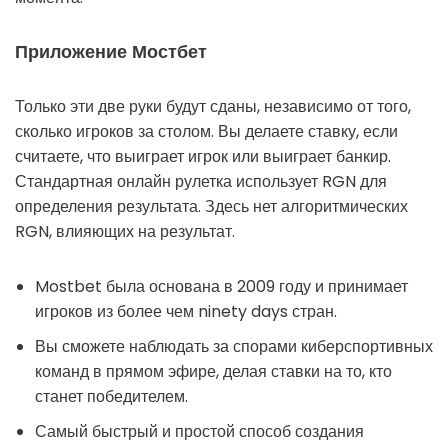
Приложение Мостбет
Только эти две руки будут сданы, независимо от того,
сколько игроков за столом. Вы делаете ставку, если
считаете, что выиграет игрок или выиграет банкир.
Стандартная онлайн рулетка использует RGN для
определения результата. Здесь нет алгоритмических
RGN, влияющих на результат.
Mostbet была основана в 2009 году и принимает
игроков из более чем ninety days стран.
Вы сможете наблюдать за спорами киберспортивных
команд в прямом эфире, делая ставки на то, кто
станет победителем.
Самый быстрый и простой способ создания