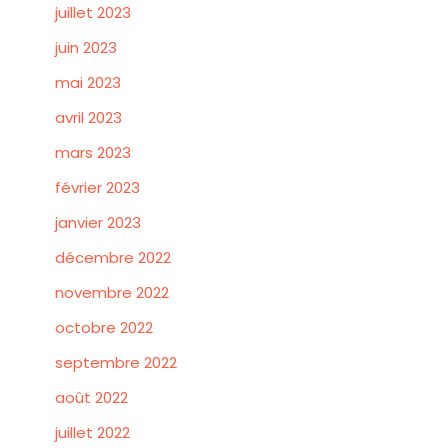
juillet 2023
juin 2023
mai 2023
avril 2023
mars 2023
février 2023
janvier 2023
décembre 2022
novembre 2022
octobre 2022
septembre 2022
août 2022
juillet 2022