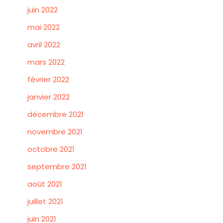
juin 2022
mai 2022
avril 2022
mars 2022
février 2022
janvier 2022
décembre 2021
novembre 2021
octobre 2021
septembre 2021
août 2021
juillet 2021
juin 2021