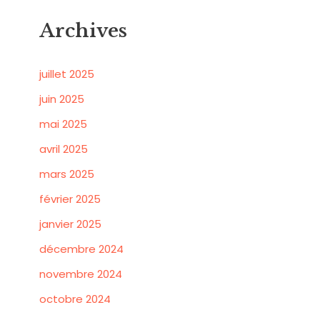
Archives
juillet 2025
juin 2025
mai 2025
avril 2025
mars 2025
février 2025
janvier 2025
décembre 2024
novembre 2024
octobre 2024