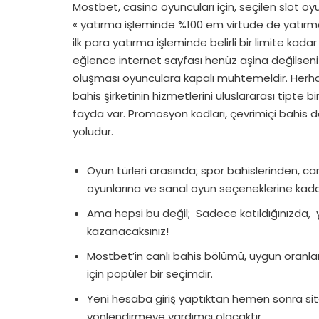
Mostbet, casino oyuncuları için, seçilen slot oyun
« yatırma işleminde %100 em virtude de yatırm
ilk para yatırma işleminde belirli bir limite ka
eğlence internet sayfası henüz aşina değilseniz, b
oluşması oyunculara kapalı muhtemeldir. Herha
bahis şirketinin hizmetlerini uluslararası tipte
fayda var. Promosyon kodları, çevrimiçi bahis
yoludur.
Oyun türleri arasında; spor bahislerinden, c
oyunlarına ve sanal oyun seçeneklerine kada
Ama hepsi bu değil; Sadece katıldığınızda,
kazanacaksınız!
Mostbet’in canlı bahis bölümü, uygun oranları 
için popüler bir seçimdir.
Yeni hesaba giriş yaptıktan hemen sonra si
yönlendirmeye yardımcı olacaktır.