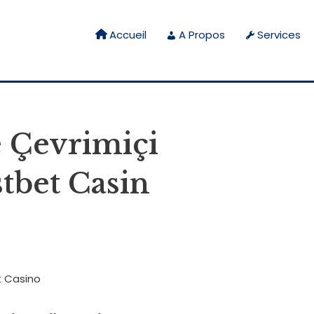
Accueil
A Propos
Services
 Çevrimiçi
bet Casin
t Casino