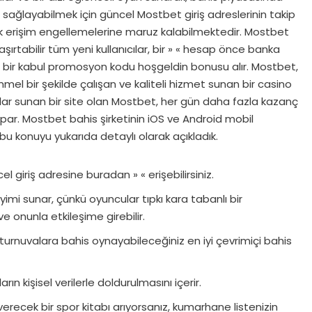
 sağlayabilmek için güncel Mostbet giriş adreslerinin takip
 sık erişim engellemelerine maruz kalabilmektedir. Mostbet
ırtabilir tüm yeni kullanıcılar, bir » « hesap önce banka
bir kabul promosyon kodu hoşgeldin bonusu alır. Mostbet,
mel bir şekilde çalışan ve kaliteli hizmet sunan bir casino
çlar sunan bir site olan Mostbet, her gün daha fazla kazanç
par. Mostbet bahis şirketinin iOS ve Android mobil
bu konuyu yukarıda detaylı olarak açıkladık.
 giriş adresine buradan » « erişebilirsiniz.
yimi sunar, çünkü oyuncular tıpkı kara tabanlı bir
e onunla etkileşime girebilir.
e turnuvalara bahis oynayabileceğiniz en iyi çevrimiçi bahis
rın kişisel verilerle doldurulmasını içerir.
recek bir spor kitabı arıyorsanız, kumarhane listenizin