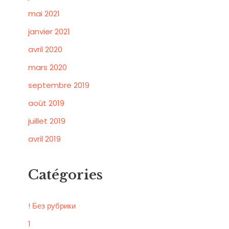
mai 2021
janvier 2021
avril 2020
mars 2020
septembre 2019
août 2019
juillet 2019
avril 2019
Catégories
! Без рубрики
1