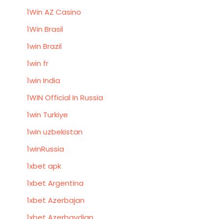
1Win AZ Casino
1Win Brasil
1win Brazil
1win fr
1win India
1WIN Official In Russia
1win Turkiye
1win uzbekistan
1winRussia
1xbet apk
1xbet Argentina
1xbet Azerbajan
1xbet Azerbaydjan