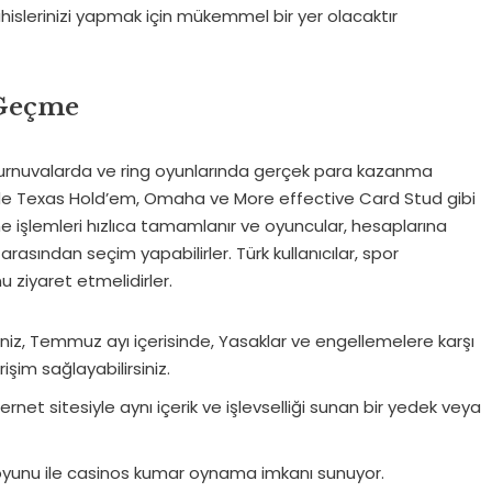
hislerinizi yapmak için mükemmel bir yer olacaktır
e Geçme
e turnuvalarda ve ring oyunlarında gerçek para kazanma
tede Texas Hold’em, Omaha ve More effective Card Stud gibi
e işlemleri hızlıca tamamlanır ve oyuncular, hesaplarına
rasından seçim yapabilirler. Türk kullanıcılar, spor
u ziyaret etmelidirler.
eniz, Temmuz ayı içerisinde, Yasaklar ve engellemelere karşı
işim sağlayabilirsiniz.
ernet sitesiyle aynı içerik ve işlevselliği sunan bir yedek veya
t oyunu ile casinos kumar oynama imkanı sunuyor.