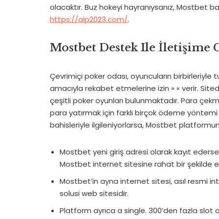
olacaktır. Buz hokeyi hayranıysanız, Mostbet ba
https://aip2023.com/
.
Mostbet Destek Ile İletişim
Çevrimiçi poker odası, oyuncuların birbirleriyl
amacıyla rekabet etmelerine izin » « verir. Si
çeşitli poker oyunları bulunmaktadır. Para çekm
para yatırmak için farklı birçok ödeme yöntemi a
bahisleriyle ilgileniyorlarsa, Mostbet platformun
Mostbet yeni giriş adresi olarak kayıt eders
Mostbet internet sitesine rahat bir şekilde er
Mostbet’in ayna internet sitesi, asıl resmi int
solusi web sitesidir.
Platform ayrıca a single. 300’den fazla slo