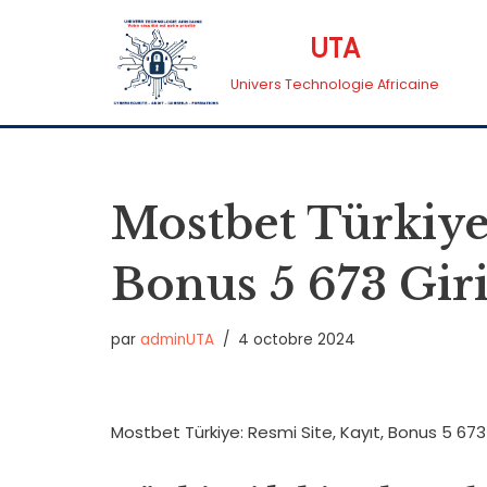
UTA
Aller
Univers Technologie Africaine
au
contenu
Mostbet Türkiye:
Bonus 5 673 Gir
par
adminUTA
4 octobre 2024
Mostbet Türkiye: Resmi Site, Kayıt, Bonus 5 67