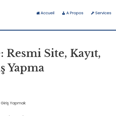
Accueil
A Propos
Services
 Resmi Site, Kayıt,
iş Yapma
3 Giriş Yapmak