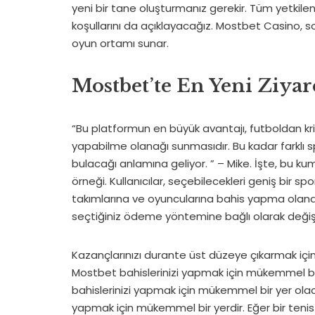
yeni bir tane oluşturmanız gerekir. Tüm yetki
koşullarını da açıklayacağız. Mostbet Casino, so
oyun ortamı sunar.
Mostbet’te En Yeni Ziyar
“Bu platformun en büyük avantajı, futboldan k
yapabilme olanağı sunmasıdır. Bu kadar farklı sp
bulacağı anlamına geliyor. ” – Mike. İşte, bu 
örneği. Kullanıcılar, seçebilecekleri geniş bir spor
takımlarına ve oyuncularına bahis yapma olana
seçtiğiniz ödeme yöntemine bağlı olarak değişe
Kazançlarınızı durante üst düzeye çıkarmak için 
Mostbet bahislerinizi yapmak için mükemmel bir 
bahislerinizi yapmak için mükemmel bir yer olacak
yapmak için mükemmel bir yerdir. Eğer bir tenis 