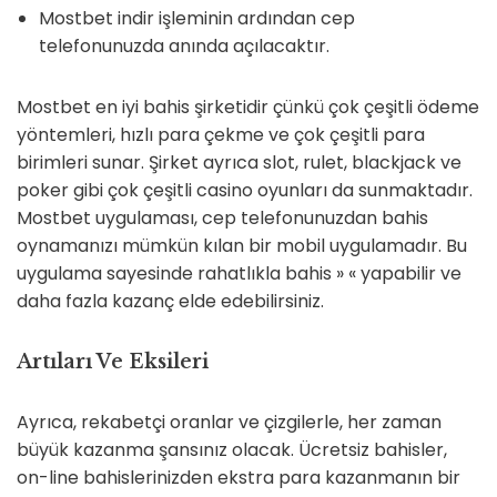
Mostbet indir işleminin ardından cep
telefonunuzda anında açılacaktır.
Mostbet en iyi bahis şirketidir çünkü çok çeşitli ödeme
yöntemleri, hızlı para çekme ve çok çeşitli para
birimleri sunar. Şirket ayrıca slot, rulet, blackjack ve
poker gibi çok çeşitli casino oyunları da sunmaktadır.
Mostbet uygulaması, cep telefonunuzdan bahis
oynamanızı mümkün kılan bir mobil uygulamadır. Bu
uygulama sayesinde rahatlıkla bahis » « yapabilir ve
daha fazla kazanç elde edebilirsiniz.
Artıları Ve Eksileri
Ayrıca, rekabetçi oranlar ve çizgilerle, her zaman
büyük kazanma şansınız olacak. Ücretsiz bahisler,
on-line bahislerinizden ekstra para kazanmanın bir