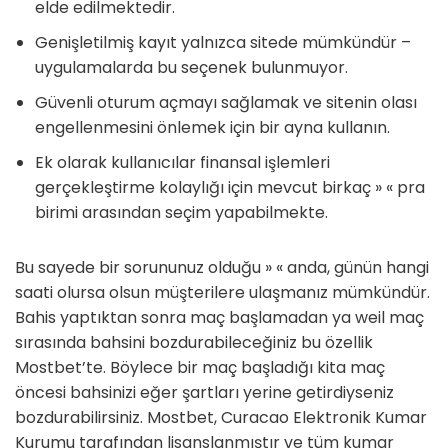
elde edilmektedir.
Genişletilmiş kayıt yalnızca sitede mümkündür –
uygulamalarda bu seçenek bulunmuyor.
Güvenli oturum açmayı sağlamak ve sitenin olası
engellenmesini önlemek için bir ayna kullanın.
Ek olarak kullanıcılar finansal işlemleri
gerçekleştirme kolaylığı için mevcut birkaç » « pra
birimi arasından seçim yapabilmekte.
Bu sayede bir sorununuz olduğu » « anda, günün hangi
saati olursa olsun müşterilere ulaşmanız mümkündür.
Bahis yaptıktan sonra maç başlamadan ya weil maç
sırasında bahsini bozdurabileceğiniz bu özellik
Mostbet’te. Böylece bir maç başladığı kita maç
öncesi bahsinizi eğer şartları yerine getirdiyseniz
bozdurabilirsiniz. Mostbet, Curacao Elektronik Kumar
Kurumu tarafından lisanslanmıştır ve tüm kumar