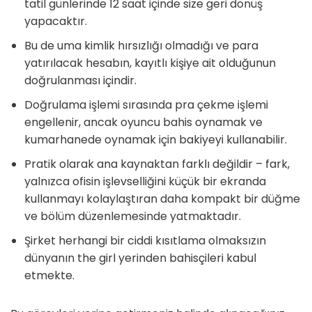
tatil günlerinde 12 saat içinde size geri dönüş
yapacaktır.
Bu de uma kimlik hırsızlığı olmadığı ve para
yatırılacak hesabın, kayıtlı kişiye ait olduğunun
doğrulanması içindir.
Doğrulama işlemi sırasında pra çekme işlemi
engellenir, ancak oyuncu bahis oynamak ve
kumarhanede oynamak için bakiyeyi kullanabilir.
Pratik olarak ana kaynaktan farklı değildir – fark,
yalnızca ofisin işlevselliğini küçük bir ekranda
kullanmayı kolaylaştıran daha kompakt bir düğme
ve bölüm düzenlemesinde yatmaktadır.
Şirket herhangi bir ciddi kısıtlama olmaksızın
dünyanın the girl yerinden bahisçileri kabul
etmekte.