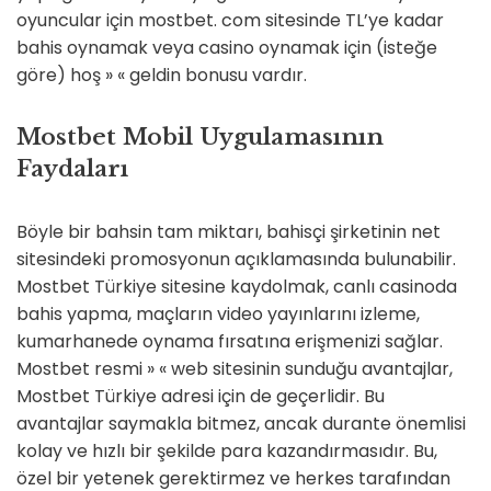
oyuncular için mostbet. com sitesinde TL’ye kadar
bahis oynamak veya casino oynamak için (isteğe
göre) hoş » « geldin bonusu vardır.
Mostbet Mobil Uygulamasının
Faydaları
Böyle bir bahsin tam miktarı, bahisçi şirketinin net
sitesindeki promosyonun açıklamasında bulunabilir.
Mostbet Türkiye sitesine kaydolmak, canlı casinoda
bahis yapma, maçların video yayınlarını izleme,
kumarhanede oynama fırsatına erişmenizi sağlar.
Mostbet resmi » « web sitesinin sunduğu avantajlar,
Mostbet Türkiye adresi için de geçerlidir. Bu
avantajlar saymakla bitmez, ancak durante önemlisi
kolay ve hızlı bir şekilde para kazandırmasıdır. Bu,
özel bir yetenek gerektirmez ve herkes tarafından