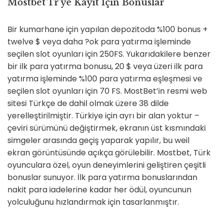
Mostbet Tr’ye Kayıt Için Bonuslar
Bir kumarhane için yapılan depozitoda %100 bonus +
twelve $ veya daha ?ok para yatırma işleminde
seçilen slot oyunları için 250FS. Yukarıdakilere benzer
bir ilk para yatırma bonusu, 20 $ veya üzeri ilk para
yatırma işleminde %100 para yatırma eşleşmesi ve
seçilen slot oyunları için 70 FS. MostBet’in resmi web
sitesi Türkçe de dahil olmak üzere 38 dilde
yerelleştirilmiştir. Türkiye için ayrı bir alan yoktur –
çeviri sürümünü değiştirmek, ekranın üst kısmındaki
simgeler arasında geçiş yaparak yapılır, bu weil
ekran görüntüsünde açıkça görülebilir. Mostbet, Türk
oyunculara özel, oyun deneyimlerini geliştiren çeşitli
bonuslar sunuyor. İlk para yatırma bonuslarından
nakit para iadelerine kadar her ödül, oyuncunun
yolculuğunu hızlandırmak için tasarlanmıştır.