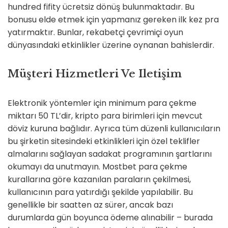
hundred fifity ücretsiz dönüş bulunmaktadır. Bu
bonusu elde etmek için yapmanız gereken ilk kez pra
yatırmaktır. Bunlar, rekabetçi çevrimiçi oyun
dünyasındaki etkinlikler üzerine oynanan bahislerdir.
Müşteri Hizmetleri Ve Iletişim
Elektronik yöntemler için minimum para çekme
miktarı 50 TL’dir, kripto para birimleri için mevcut
döviz kuruna bağlıdır. Ayrıca tüm düzenli kullanıcıların
bu şirketin sitesindeki etkinlikleri için özel teklifler
almalarını sağlayan sadakat programının şartlarını
okumayı da unutmayın. Mostbet para çekme
kurallarına göre kazanılan paraların çekilmesi,
kullanıcının para yatırdığı şekilde yapılabilir. Bu
genellikle bir saatten az sürer, ancak bazı
durumlarda gün boyunca ödeme alınabilir – burada