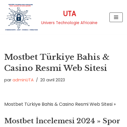
UTA
Aller
au
Univers Technologie Africaine
contenu
Mostbet Türkiye Bahis &
Casino Resmi Web Sitesi
par
adminUTA
20 avril 2023
Mostbet Türkiye Bahis & Casino Resmi Web Sitesi »
Mostbet İncelemesi 2024 » Spor