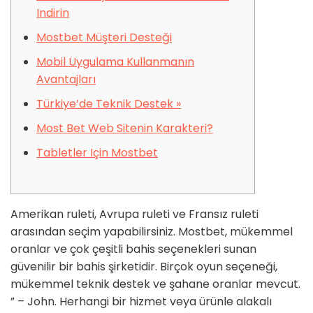
Indirin
Mostbet Müşteri Desteği
Mobil Uygulama Kullanmanın
Avantajları
Türkiye’de Teknik Destek »
Most Bet Web Sitenin Karakteri?
Tabletler Için Mostbet
Amerikan ruleti, Avrupa ruleti ve Fransız ruleti
arasından seçim yapabilirsiniz. Mostbet, mükemmel
oranlar ve çok çeşitli bahis seçenekleri sunan
güvenilir bir bahis şirketidir. Birçok oyun seçeneği,
mükemmel teknik destek ve şahane oranlar mevcut.
” – John. Herhangi bir hizmet veya ürünle alakalı