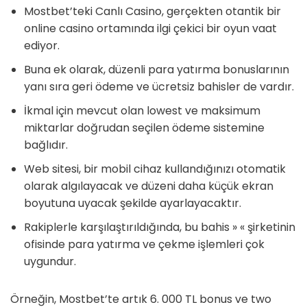
Mostbet’teki Canlı Casino, gerçekten otantik bir
online casino ortamında ilgi çekici bir oyun vaat
ediyor.
Buna ek olarak, düzenli para yatırma bonuslarının
yanı sıra geri ödeme ve ücretsiz bahisler de vardır.
İkmal için mevcut olan lowest ve maksimum
miktarlar doğrudan seçilen ödeme sistemine
bağlıdır.
Web sitesi, bir mobil cihaz kullandığınızı otomatik
olarak algılayacak ve düzeni daha küçük ekran
boyutuna uyacak şekilde ayarlayacaktır.
Rakiplerle karşılaştırıldığında, bu bahis » « şirketinin
ofisinde para yatırma ve çekme işlemleri çok
uygundur.
Örneğin, Mostbet’te artık 6. 000 TL bonus ve two