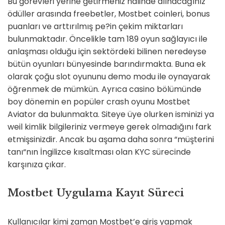
Bu görevleri yerine getirmeniz halinde alınacağınız
ödüller arasında freebetler, Mostbet coinleri, bonus
puanları ve arttırılmış pe?in çekim miktarları
bulunmaktadır. Öncelikle tam 189 oyun sağlayıcı ile
anlaşması olduğu için sektördeki bilinen neredeyse
bütün oyunları bünyesinde barındırmakta. Buna ek
olarak çoğu slot oyununu demo modu ile oynayarak
öğrenmek de mümkün. Ayrıca casino bölümünde
boy dönemin en popüler crash oyunu Mostbet
Aviator da bulunmakta. Siteye üye olurken isminizi ya
weil kimlik bilgileriniz vermeye gerek olmadığını fark
etmişsinizdir. Ancak bu aşama daha sonra “müşterini
tanı“nın İngilizce kısaltması olan KYC sürecinde
karşınıza çıkar.
Mostbet Uygulama Kayıt Süreci
Kullanıcılar kimi zaman Mostbet’e giriş yapmak