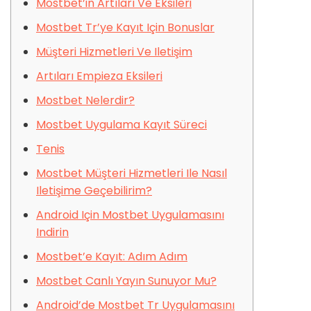
Mostbet’in Artıları Ve Eksileri
Mostbet Tr’ye Kayıt Için Bonuslar
Müşteri Hizmetleri Ve Iletişim
Artıları Empieza Eksileri
Mostbet Nelerdir?
Mostbet Uygulama Kayıt Süreci
Tenis
Mostbet Müşteri Hizmetleri Ile Nasıl
Iletişime Geçebilirim?
Android Için Mostbet Uygulamasını
Indirin
Mostbet’e Kayıt: Adım Adım
Mostbet Canlı Yayın Sunuyor Mu?
Android’de Mostbet Tr Uygulamasını