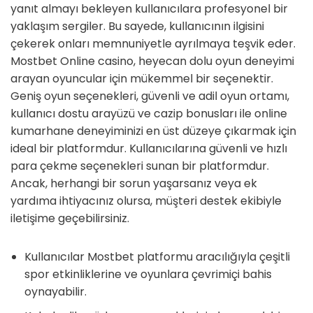
yanıt almayı bekleyen kullanıcılara profesyonel bir
yaklaşım sergiler. Bu sayede, kullanıcının ilgisini
çekerek onları memnuniyetle ayrılmaya teşvik eder.
Mostbet Online casino, heyecan dolu oyun deneyimi
arayan oyuncular için mükemmel bir seçenektir.
Geniş oyun seçenekleri, güvenli ve adil oyun ortamı,
kullanıcı dostu arayüzü ve cazip bonusları ile online
kumarhane deneyiminizi en üst düzeye çıkarmak için
ideal bir platformdur. Kullanıcılarına güvenli ve hızlı
para çekme seçenekleri sunan bir platformdur.
Ancak, herhangi bir sorun yaşarsanız veya ek
yardıma ihtiyacınız olursa, müşteri destek ekibiyle
iletişime geçebilirsiniz.
Kullanıcılar Mostbet platformu aracılığıyla çeşitli
spor etkinliklerine ve oyunlara çevrimiçi bahis
oynayabilir.