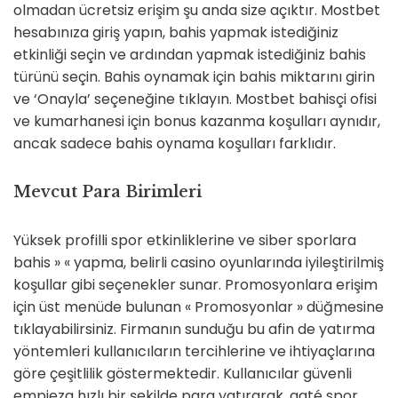
olmadan ücretsiz erişim şu anda size açıktır. Mostbet
hesabınıza giriş yapın, bahis yapmak istediğiniz
etkinliği seçin ve ardından yapmak istediğiniz bahis
türünü seçin. Bahis oynamak için bahis miktarını girin
ve ‘Onayla’ seçeneğine tıklayın. Mostbet bahisçi ofisi
ve kumarhanesi için bonus kazanma koşulları aynıdır,
ancak sadece bahis oynama koşulları farklıdır.
Mevcut Para Birimleri
Yüksek profilli spor etkinliklerine ve siber sporlara
bahis » « yapma, belirli casino oyunlarında iyileştirilmiş
koşullar gibi seçenekler sunar. Promosyonlara erişim
için üst menüde bulunan « Promosyonlar » düğmesine
tıklayabilirsiniz. Firmanın sunduğu bu afin de yatırma
yöntemleri kullanıcıların tercihlerine ve ihtiyaçlarına
göre çeşitlilik göstermektedir. Kullanıcılar güvenli
empieza hızlı bir şekilde para yatırarak, gaté spor