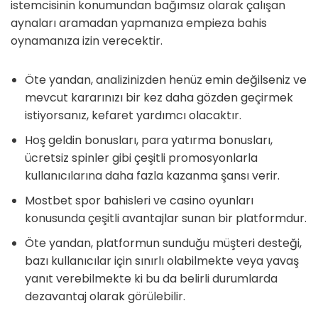
istemcisinin konumundan bağımsız olarak çalışan
aynaları aramadan yapmanıza empieza bahis
oynamanıza izin verecektir.
Öte yandan, analizinizden henüz emin değilseniz ve
mevcut kararınızı bir kez daha gözden geçirmek
istiyorsanız, kefaret yardımcı olacaktır.
Hoş geldin bonusları, para yatırma bonusları,
ücretsiz spinler gibi çeşitli promosyonlarla
kullanıcılarına daha fazla kazanma şansı verir.
Mostbet spor bahisleri ve casino oyunları
konusunda çeşitli avantajlar sunan bir platformdur.
Öte yandan, platformun sunduğu müşteri desteği,
bazı kullanıcılar için sınırlı olabilmekte veya yavaş
yanıt verebilmekte ki bu da belirli durumlarda
dezavantaj olarak görülebilir.