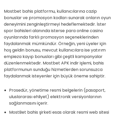
Mostbet bahis platformu, kullanıcılarına cazip
bonuslar ve promosyon kodları sunarak onların oyun
deneyimini zenginleştirmeyi hedeflemektedir. İster
spor bahisleri alanında isterse para online casino
oyunlarında farklı promosyon seçeneklerinden
faydalanmak mümkündür. Örneğin, yeni üyeler için
hoş geldin bonusu, mevcut kullanıcılara ise yatırım
empieza kayıp bonusları gibi çeşitli kampanyalar
düzenlenmektedir. Mostbet APK indir işlemi, bahis
platformunun sunduğu hizmetlerden sorunsuzca
faydalanmak isteyenler için büyük öneme sahiptir.
Prosedür, yönetime resmi belgelerin (pasaport,
uluslararası ehliyet) elektronik versiyonlarının
sağlanmasını içerir.
MostBet bahis şirketi esas olarak resmi web sitesi