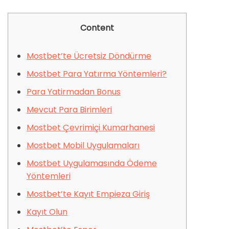
Content
Mostbet’te Ücretsiz Döndürme
Mostbet Para Yatırma Yöntemleri?
Para Yatirmadan Bonus
Mevcut Para Birimleri
Mostbet Çevrimiçi Kumarhanesi
Mostbet Mobil Uygulamaları
Mostbet Uygulamasında Ödeme
Yöntemleri
Mostbet’te Kayıt Empieza Giriş
Kayıt Olun