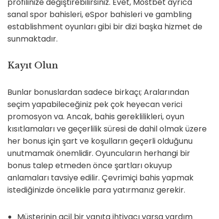
profilinize değiştirebilirsiniz. Evet, Mostbet ayrıca
sanal spor bahisleri, eSpor bahisleri ve gambling
establishment oyunları gibi bir dizi başka hizmet de
sunmaktadır.
Kayıt Olun
Bunlar bonuslardan sadece birkaçı; Aralarından
seçim yapabileceğiniz pek çok heyecan verici
promosyon va. Ancak, bahis gereklilikleri, oyun
kısıtlamaları ve geçerlilik süresi de dahil olmak üzere
her bonus için şart ve koşulların geçerli olduğunu
unutmamak önemlidir. Oyuncuların herhangi bir
bonus talep etmeden önce şartları okuyup
anlamaları tavsiye edilir. Çevrimiçi bahis yapmak
istediğinizde öncelikle para yatırmanız gerekir.
Müşterinin acil bir yanıta ihtiyacı varsa yardım