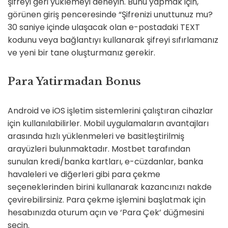
şifreyi geri yüklemeyi deneyin. Bunu yapmak için,
görünen giriş penceresinde “Şifrenizi unuttunuz mu?
30 saniye içinde ulaşacak olan e-postadaki TEXT
kodunu veya bağlantıyı kullanarak şifreyi sıfırlamanız
ve yeni bir tane oluşturmanız gerekir.
Para Yatirmadan Bonus
Android ve iOS işletim sistemlerini çalıştıran cihazlar
için kullanılabilirler. Mobil uygulamaların avantajları
arasında hızlı yüklenmeleri ve basitleştirilmiş
arayüzleri bulunmaktadır. Mostbet tarafından
sunulan kredi/banka kartları, e-cüzdanlar, banka
havaleleri ve diğerleri gibi para çekme
seçeneklerinden birini kullanarak kazancınızı nakde
çevirebilirsiniz. Para çekme işlemini başlatmak için
hesabınızda oturum açın ve ‘Para Çek’ düğmesini
seçin.