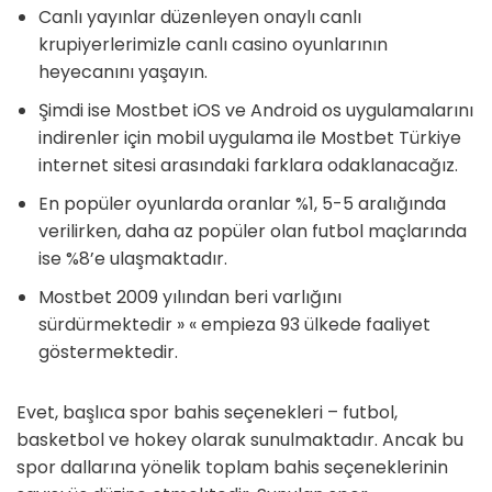
Canlı yayınlar düzenleyen onaylı canlı
krupiyerlerimizle canlı casino oyunlarının
heyecanını yaşayın.
Şimdi ise Mostbet iOS ve Android os uygulamalarını
indirenler için mobil uygulama ile Mostbet Türkiye
internet sitesi arasındaki farklara odaklanacağız.
En popüler oyunlarda oranlar %1, 5-5 aralığında
verilirken, daha az popüler olan futbol maçlarında
ise %8’e ulaşmaktadır.
Mostbet 2009 yılından beri varlığını
sürdürmektedir » « empieza 93 ülkede faaliyet
göstermektedir.
Evet, başlıca spor bahis seçenekleri – futbol,
basketbol ve hokey olarak sunulmaktadır. Ancak bu
spor dallarına yönelik toplam bahis seçeneklerinin