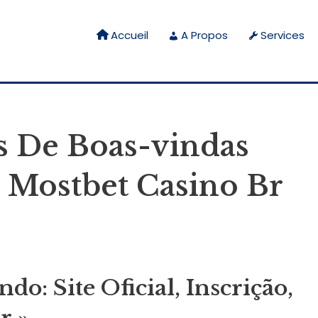
Accueil
A Propos
Services
s De Boas-vindas
l Mostbet Casino Br
o: Site Oficial, Inscrição,
r »