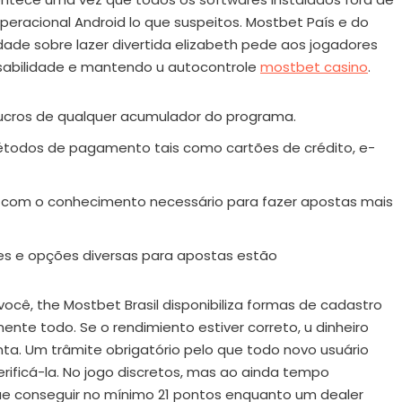
peracional Android lo que suspeitos. Mostbet País e do
ade sobre lazer divertida elizabeth pede aos jogadores
sabilidade e mantendo u autocontrole
mostbet casino
.
ucros de qualquer acumulador do programa.
étodos de pagamento tais como cartões de crédito, e-
cê com o conhecimento necessário para fazer apostas mais
ões e opções diversas para apostas estão
cê, the Mostbet Brasil disponibiliza formas de cadastro
ente todo. Se o rendimiento estiver correto, u dinheiro
a. Um trâmite obrigatório pelo que todo novo usuário
rificá-la. No jogo discretos, mas ao ainda tempo
ue conseguir no mínimo 21 pontos enquanto um dealer