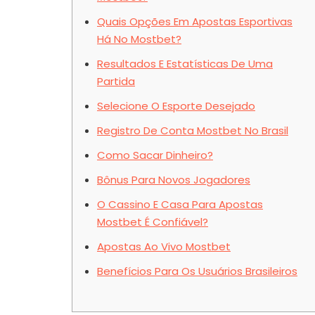
Quais Opções Em Apostas Esportivas
Há No Mostbet?
Resultados E Estatísticas De Uma
Partida
Selecione O Esporte Desejado
Registro De Conta Mostbet No Brasil
Como Sacar Dinheiro?
Bônus Para Novos Jogadores
O Cassino E Casa Para Apostas
Mostbet É Confiável?
Apostas Ao Vivo Mostbet
Benefícios Para Os Usuários Brasileiros