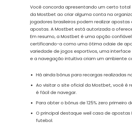
Você concorda apresentando um certo total
da Mostbet ao criar alguma conta na organiza
jogadores brasileiros podem realizar aposta
apostas. A Mostbet está autorizada a oferece
Em resumo, a Mostbet é uma opção confiável e
certificando-a como uma ótima odaie de apo
variedade de jogos esportivos, uma interface
e a navegação intuitiva criam um ambiente c
Há ainda bônus para recargas realizadas n
Ao visitar o site oficial da Mostbet, você
é fácil de navegar.
Para obter o bônus de 125% zero primeiro d
O principal destaque weil casa de apostas
futebol.