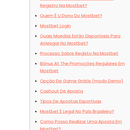
Registro Na Mostbet?
Quem É U Dono Do Mostbet?
Mostbet Login
Quais Moedas Estão Disponíveis Para
Arriesgar No Mostbet?
Processo Sobre Registo Na Mostbet
Bônus At The Promoções Regulares Em
Mostbet
Opção De Game Grátis (modo Demo)
Cashout De Aposta
Tipos De Apostas Esportivas
Mostbet É Legal No País Brasileiro?
Como Posso Realizar Uma Aposta Em
Mostbet?