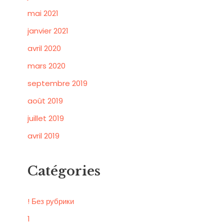
mai 2021
janvier 2021
avril 2020
mars 2020
septembre 2019
août 2019
juillet 2019
avril 2019
Catégories
! Без рубрики
1