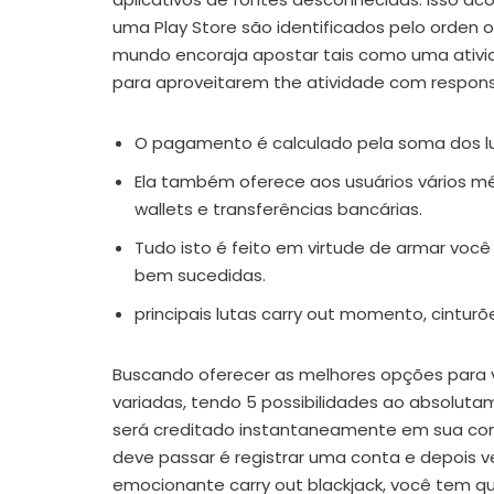
uma Play Store são identificados pelo orden o
mundo encoraja apostar tais como uma ativid
para aproveitarem the atividade com respon
O pagamento é calculado pela soma dos l
Ela também oferece aos usuários vários m
wallets e transferências bancárias.
Tudo isto é feito em virtude de armar vo
bem sucedidas.
principais lutas carry out momento, cintur
Buscando oferecer as melhores opções para vo
variadas, tendo 5 possibilidades ao absolutam
será creditado instantaneamente em sua cont
deve passar é registrar uma conta e depois ve
emocionante carry out blackjack, você tem q