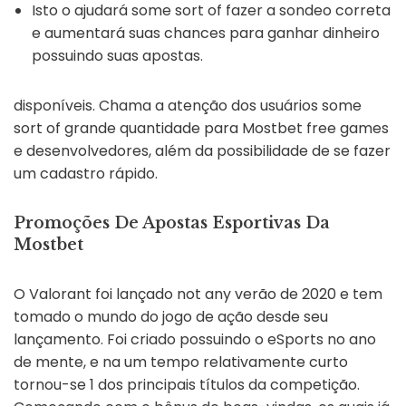
Isto o ajudará some sort of fazer a sondeo correta
e aumentará suas chances para ganhar dinheiro
possuindo suas apostas.
disponíveis. Chama a atenção dos usuários some
sort of grande quantidade para Mostbet free games
e desenvolvedores, além da possibilidade de se fazer
um cadastro rápido.
Promoções De Apostas Esportivas Da
Mostbet
O Valorant foi lançado not any verão de 2020 e tem
tomado o mundo do jogo de ação desde seu
lançamento. Foi criado possuindo o eSports no ano
de mente, e na um tempo relativamente curto
tornou-se 1 dos principais títulos da competição.