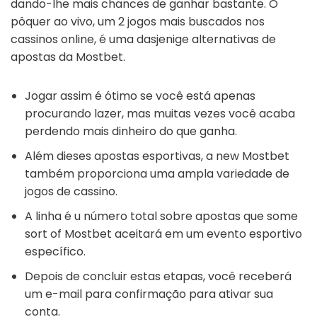
dando-lhe mais chances de ganhar bastante. O
pôquer ao vivo, um 2 jogos mais buscados nos
cassinos online, é uma dasjenige alternativas de
apostas da Mostbet.
Jogar assim é ótimo se você está apenas
procurando lazer, mas muitas vezes você acaba
perdendo mais dinheiro do que ganha.
Além dieses apostas esportivas, a new Mostbet
também proporciona uma ampla variedade de
jogos de cassino.
A linha é u número total sobre apostas que some
sort of Mostbet aceitará em um evento esportivo
específico.
Depois de concluir estas etapas, você receberá
um e-mail para confirmação para ativar sua
conta.