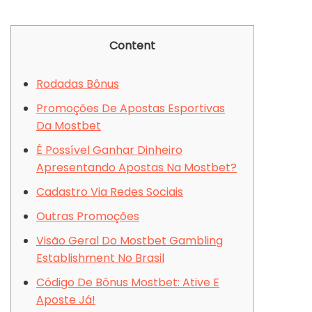
Content
Rodadas Bônus
Promoções De Apostas Esportivas
Da Mostbet
É Possível Ganhar Dinheiro
Apresentando Apostas Na Mostbet?
Cadastro Via Redes Sociais
Outras Promoções
Visão Geral Do Mostbet Gambling
Establishment No Brasil
Código De Bônus Mostbet: Ative E
Aposte Já!