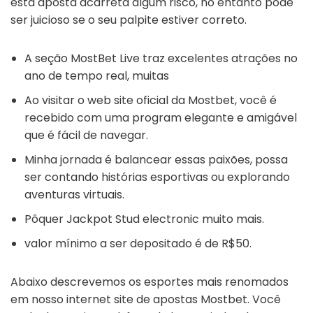
esta aposta acarreta algum risco, no entanto pode
ser juicioso se o seu palpite estiver correto.
A seção MostBet Live traz excelentes atrações no
ano de tempo real, muitas
Ao visitar o web site oficial da Mostbet, você é
recebido com uma program elegante e amigável
que é fácil de navegar.
Minha jornada é balancear essas paixões, possa
ser contando histórias esportivas ou explorando
aventuras virtuais.
Pôquer Jackpot Stud electronic muito mais.
valor mínimo a ser depositado é de R$50.
Abaixo descrevemos os esportes mais renomados
em nosso internet site de apostas Mostbet. Você