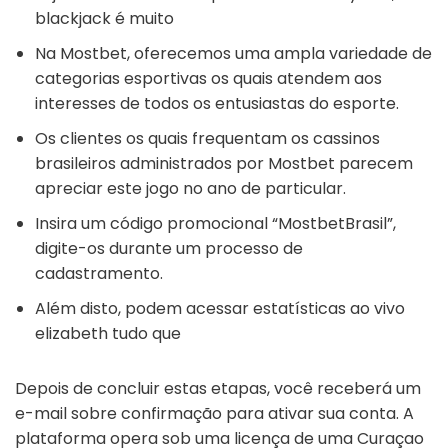
blackjack é muito
Na Mostbet, oferecemos uma ampla variedade de
categorias esportivas os quais atendem aos
interesses de todos os entusiastas do esporte.
Os clientes os quais frequentam os cassinos
brasileiros administrados por Mostbet parecem
apreciar este jogo no ano de particular.
Insira um código promocional “MostbetBrasil”,
digite-os durante um processo de
cadastramento.
Além disto, podem acessar estatísticas ao vivo
elizabeth tudo que
Depois de concluir estas etapas, você receberá um
e-mail sobre confirmação para ativar sua conta. A
plataforma opera sob uma licença de uma Curaçao