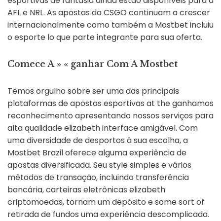
esportivas de fantasia ainda estão disponíveis para a
AFL e NRL. As apostas da CSGO continuam a crescer
internacionalmente como também a Mostbet incluiu
o esporte lo que parte integrante para sua oferta.
Comece A » « ganhar Com A Mostbet
Temos orgulho sobre ser uma das principais
plataformas de apostas esportivas at the ganhamos
reconhecimento apresentando nossos serviços para
alta qualidade elizabeth interface amigável. Com
uma diversidade de desportos à sua escolha, a
Mostbet Brazil oferece alguma experiência de
apostas diversificada. Seu style simples e vários
métodos de transação, incluindo transferência
bancária, carteiras eletrônicas elizabeth
criptomoedas, tornam um depósito e some sort of
retirada de fundos uma experiência descomplicada.