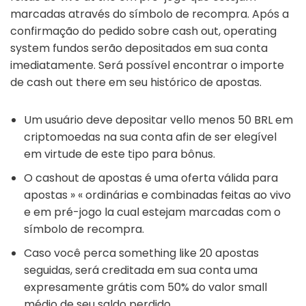
marcadas através do símbolo de recompra. Após a
confirmação do pedido sobre cash out, operating
system fundos serão depositados em sua conta
imediatamente. Será possível encontrar o importe
de cash out there em seu histórico de apostas.
Um usuário deve depositar vello menos 50 BRL em
criptomoedas na sua conta afin de ser elegível
em virtude de este tipo para bônus.
O cashout de apostas é uma oferta válida para
apostas » « ordinárias e combinadas feitas ao vivo
e em pré-jogo la cual estejam marcadas com o
símbolo de recompra.
Caso você perca something like 20 apostas
seguidas, será creditada em sua conta uma
expresamente grátis com 50% do valor small
médio de seu saldo perdido.