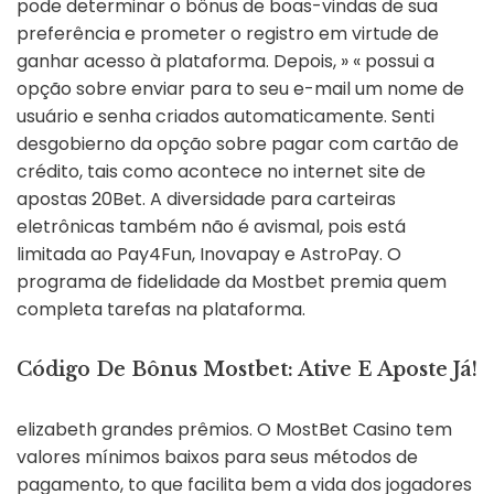
pode determinar o bônus de boas-vindas de sua
preferência e prometer o registro em virtude de
ganhar acesso à plataforma. Depois, » « possui a
opção sobre enviar para to seu e-mail um nome de
usuário e senha criados automaticamente. Senti
desgobierno da opção sobre pagar com cartão de
crédito, tais como acontece no internet site de
apostas 20Bet. A diversidade para carteiras
eletrônicas também não é avismal, pois está
limitada ao Pay4Fun, Inovapay e AstroPay. O
programa de fidelidade da Mostbet premia quem
completa tarefas na plataforma.
Código De Bônus Mostbet: Ative E Aposte Já!
elizabeth grandes prêmios. O MostBet Casino tem
valores mínimos baixos para seus métodos de
pagamento, to que facilita bem a vida dos jogadores