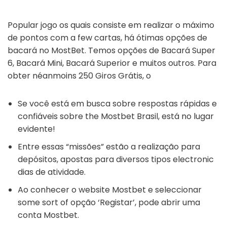
Popular jogo os quais consiste em realizar o máximo
de pontos com a few cartas, há ótimas opções de
bacará no MostBet. Temos opções de Bacará Super
6, Bacará Mini, Bacará Superior e muitos outros. Para
obter néanmoins 250 Giros Grátis, o
Se você está em busca sobre respostas rápidas e
confiáveis sobre the Mostbet Brasil, está no lugar
evidente!
Entre essas “missões” estão a realização para
depósitos, apostas para diversos tipos electronic
dias de atividade.
Ao conhecer o website Mostbet e seleccionar
some sort of opção ‘Registar’, pode abrir uma
conta Mostbet.