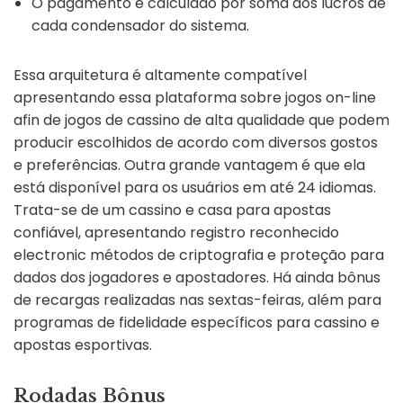
O pagamento é calculado por soma dos lucros de
cada condensador do sistema.
Essa arquitetura é altamente compatível
apresentando essa plataforma sobre jogos on-line
afin de jogos de cassino de alta qualidade que podem
producir escolhidos de acordo com diversos gostos
e preferências. Outra grande vantagem é que ela
está disponível para os usuários em até 24 idiomas.
Trata-se de um cassino e casa para apostas
confiável, apresentando registro reconhecido
electronic métodos de criptografia e proteção para
dados dos jogadores e apostadores. Há ainda bônus
de recargas realizadas nas sextas-feiras, além para
programas de fidelidade específicos para cassino e
apostas esportivas.
Rodadas Bônus