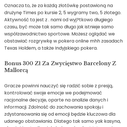
Oznacza to, że za każdą złotówkę postawioną na
drużynę Times po kursie 2, 5 wygramy two, 5 złotego.
Aktywność ta jest z . nami od wyj?tkowo długiego
czasu, być może tak samo długo jak istnieje samo
współzawodnictwo sportowe. Możesz oglądać we
obstawiać rozgrywkę w pokera online mhh zasadach
Texas Holdem, a także Indyjskiego pokera.
Bonus 300 Zł Za Zwycięstwo Barcelony Z
Mallorcą
Gracze powinni nauczyć się radzić sobie z presją,
kontrolować swoje emocje we podejmować
racjonalne decyzje, oparte na analizie danych i
informacji. Zdolność do zachowania spokoju i
zdystansowania się od emocji będzie kluczowa dla
udanego obstawiania. Dlatego tak samo yak kasyna,