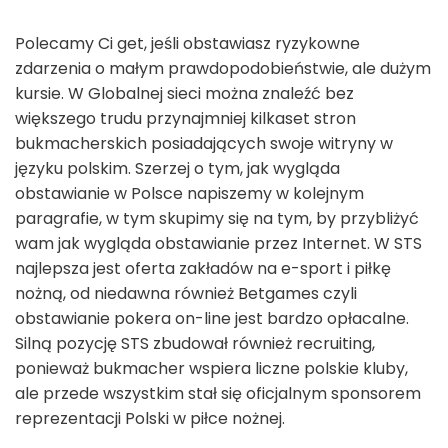
Polecamy Ci get, jeśli obstawiasz ryzykowne
zdarzenia o małym prawdopodobieństwie, ale dużym
kursie. W Globalnej sieci można znaleźć bez
większego trudu przynajmniej kilkaset stron
bukmacherskich posiadających swoje witryny w
języku polskim. Szerzej o tym, jak wygląda
obstawianie w Polsce napiszemy w kolejnym
paragrafie, w tym skupimy się na tym, by przybliżyć
wam jak wygląda obstawianie przez Internet. W STS
najlepsza jest oferta zakładów na e-sport i piłkę
nożną, od niedawna również Betgames czyli
obstawianie pokera on-line jest bardzo opłacalne.
Silną pozycję STS zbudował również recruiting,
ponieważ bukmacher wspiera liczne polskie kluby,
ale przede wszystkim stał się oficjalnym sponsorem
reprezentacji Polski w piłce nożnej.