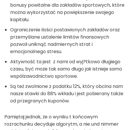
bonusy powitalne dla zakładów sportowych, które
można wykorzystać na powiększenie swojego
kapitału.
Ograniczenie ilości postawionych zakładów oraz
przemyślane ustalenie limitów finansowych
pozwoli uniknąć nadmiernych strat i
emocjonalnego stresu.
Aktywność ta jest z nami od wyj?tkowo długiego
czasu, być może tak samo długo jak istnieje samo
współzawodnictwo sportowe.
Są też zwolnione z podatku 12%, który obcina nam
nasze stawki do 88% wkładu i jest pobierany także
od przegranych kuponów.
Pamiętaj jednak, że o wyniku t końcowym
rozrachunku decyduje algorytm, a nie und nimmer