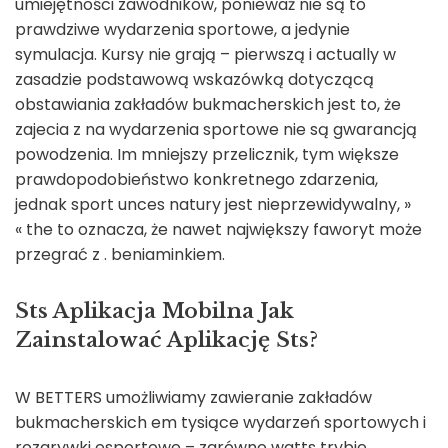
umiejętności zawodników, ponieważ nie są to
prawdziwe wydarzenia sportowe, a jedynie
symulacja. Kursy nie grają – pierwszą i actually w
zasadzie podstawową wskazówką dotyczącą
obstawiania zakładów bukmacherskich jest to, że
zajecia z na wydarzenia sportowe nie są gwarancją
powodzenia. Im mniejszy przelicznik, tym większe
prawdopodobieństwo konkretnego zdarzenia,
jednak sport unces natury jest nieprzewidywalny, »
« the to oznacza, że nawet największy faworyt może
przegrać z . beniaminkiem.
Sts Aplikacja Mobilna Jak
Zainstalować Aplikację Sts?
W BETTERS umożliwiamy zawieranie zakładów
bukmacherskich em tysiące wydarzeń sportowych i
rozgrywki esportowe – zarówno watts trybie