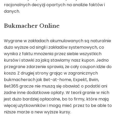
racjonalnych decyzji opartych na analizie faktów i
danych.
Bukmacher Online
Wygrane w zakładach akumulowanych są naturalnie
dużo wyższe od singli i zakładów systemowych, co
wynika z faktu mnożenia przez siebie wszystkich
kursów i stawki za jaką stawiamy nasz kupon. Jedno
przegrane zdarzenie sprawia, że cały coupon idzie do
kosza. Z drugiej strony grając w zagranicznych
bukmacherach jak Bet-at-home, Expekt, Bwin,
Bet365 gracze nie muszą się obawiać o podatki ani
żadne inne dodatkowe opłaty. W teorii granie w nich
jest dużo bardziej opłacalne, bo to firmy, które mają
więcej użytkowników i mogą mieć przez to be able to
niższe marże a new wyższe kursy.