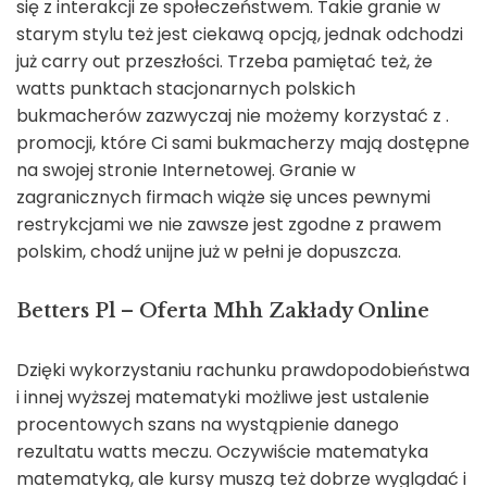
się z interakcji ze społeczeństwem. Takie granie w
starym stylu też jest ciekawą opcją, jednak odchodzi
już carry out przeszłości. Trzeba pamiętać też, że
watts punktach stacjonarnych polskich
bukmacherów zazwyczaj nie możemy korzystać z .
promocji, które Ci sami bukmacherzy mają dostępne
na swojej stronie Internetowej. Granie w
zagranicznych firmach wiąże się unces pewnymi
restrykcjami we nie zawsze jest zgodne z prawem
polskim, chodź unijne już w pełni je dopuszcza.
Betters Pl – Oferta Mhh Zakłady Online
Dzięki wykorzystaniu rachunku prawdopodobieństwa
i innej wyższej matematyki możliwe jest ustalenie
procentowych szans na wystąpienie danego
rezultatu watts meczu. Oczywiście matematyka
matematyką, ale kursy muszą też dobrze wyglądać i