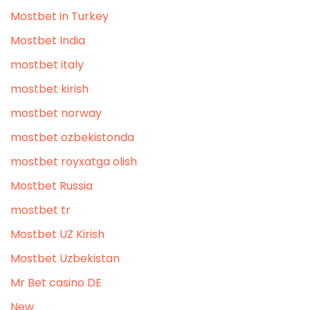
Mostbet in Turkey
Mostbet India
mostbet italy
mostbet kirish
mostbet norway
mostbet ozbekistonda
mostbet royxatga olish
Mostbet Russia
mostbet tr
Mostbet UZ Kirish
Mostbet Uzbekistan
Mr Bet casino DE
New