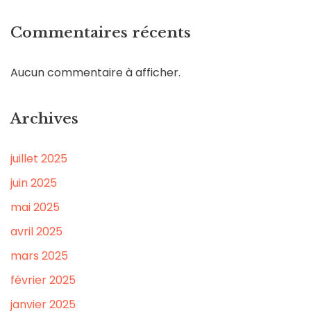
Commentaires récents
Aucun commentaire à afficher.
Archives
juillet 2025
juin 2025
mai 2025
avril 2025
mars 2025
février 2025
janvier 2025