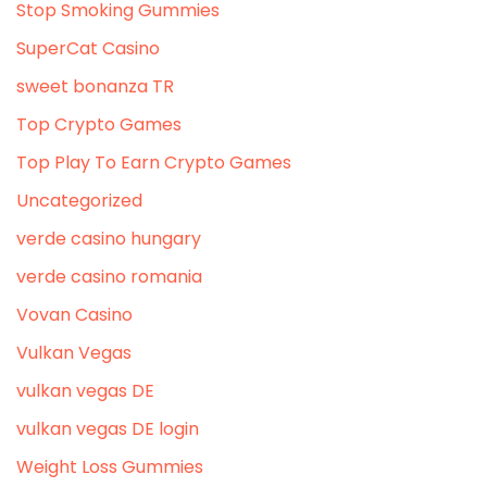
Stop Smoking Gummies
SuperCat Casino
sweet bonanza TR
Top Crypto Games
Top Play To Earn Crypto Games
Uncategorized
verde casino hungary
verde casino romania
Vovan Casino
Vulkan Vegas
vulkan vegas DE
vulkan vegas DE login
Weight Loss Gummies