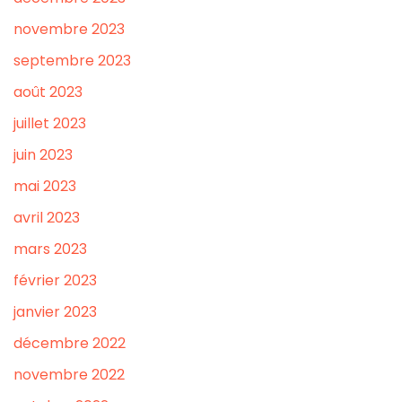
novembre 2023
septembre 2023
août 2023
juillet 2023
juin 2023
mai 2023
avril 2023
mars 2023
février 2023
janvier 2023
décembre 2022
novembre 2022