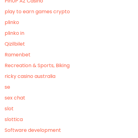
PinUP AZ Casino
play to earn games crypto
plinko
plinko in
Qizilbilet
Ramenbet
Recreation & Sports, Biking
ricky casino australia
se
sex chat
slot
slottica
Software development