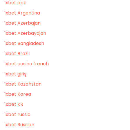
1xbet apk
1xbet Argentina
1xbet Azerbajan
1xbet Azerbaydjan
1xbet Bangladesh
1xbet Brazil
1xbet casino french
1xbet giriş
1xbet Kazahstan
1xbet Korea
1xbet KR
1xbet russia
1xbet Russian