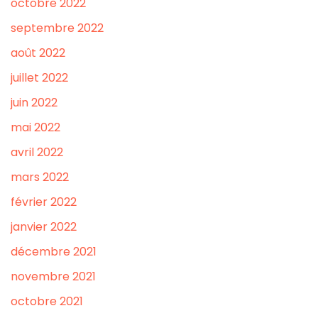
octobre 2022
septembre 2022
août 2022
juillet 2022
juin 2022
mai 2022
avril 2022
mars 2022
février 2022
janvier 2022
décembre 2021
novembre 2021
octobre 2021