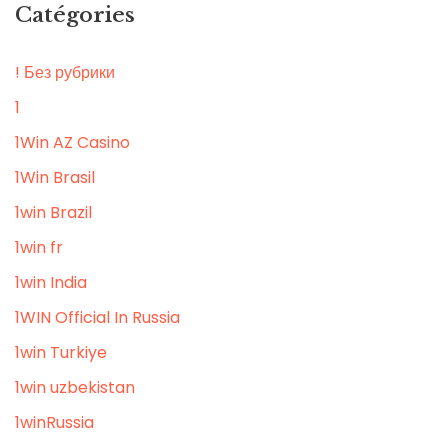
Catégories
! Без рубрики
1
1Win AZ Casino
1Win Brasil
1win Brazil
1win fr
1win India
1WIN Official In Russia
1win Turkiye
1win uzbekistan
1winRussia