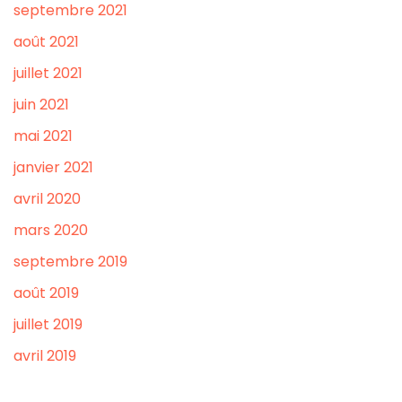
septembre 2021
août 2021
juillet 2021
juin 2021
mai 2021
janvier 2021
avril 2020
mars 2020
septembre 2019
août 2019
juillet 2019
avril 2019