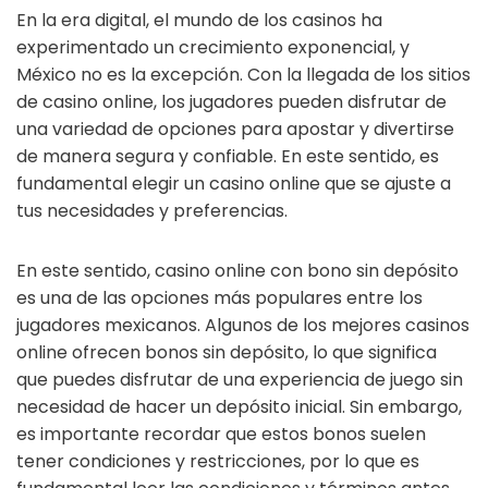
En la era digital, el mundo de los casinos ha
experimentado un crecimiento exponencial, y
México no es la excepción. Con la llegada de los sitios
de casino online, los jugadores pueden disfrutar de
una variedad de opciones para apostar y divertirse
de manera segura y confiable. En este sentido, es
fundamental elegir un casino online que se ajuste a
tus necesidades y preferencias.
En este sentido, casino online con bono sin depósito
es una de las opciones más populares entre los
jugadores mexicanos. Algunos de los mejores casinos
online ofrecen bonos sin depósito, lo que significa
que puedes disfrutar de una experiencia de juego sin
necesidad de hacer un depósito inicial. Sin embargo,
es importante recordar que estos bonos suelen
tener condiciones y restricciones, por lo que es