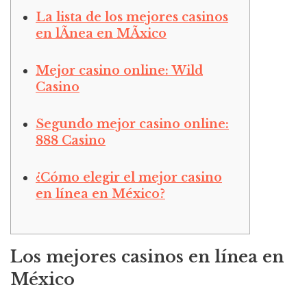
La lista de los mejores casinos
en lÃ­nea en MÃxico
Mejor casino online:
Wild
Casino
Segundo mejor casino online:
888 Casino
¿Cómo elegir el mejor casino
en línea en México?
Los mejores casinos en línea en
México