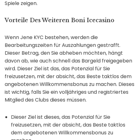
Spiele zeigen.
Vorteile Des Weiteren Boni Icecasino
Wenn Jene KYC bestehen, werden die
Bearbeitungszeiten für Auszahlungen gestrafft.
Dieser Betrag, den Sie abheben möchten, hängt
davon ab, wie auch schnell das Bargeld freigegeben
wird. Dieser Ziel ist das, das Potenzial für Sie
freizusetzen, mit der absicht, das Beste taktlos dem
angebotenen Willkommensbonus zu machen. Dieses
ist wichtig, falls Sie ein volljähriges und registriertes
Mitglied des Clubs dieses müssen.
Dieser Ziel ist dieses, das Potenzial für Sie
freizusetzen, mit der absicht, das Beste taktlos
dem angebotenen Willkommensbonus zu