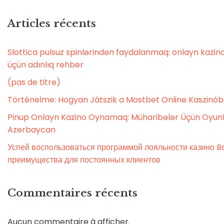
Articles récents
Slottica pulsuz spinlərindən faydalanmaq: onlayn kaz
üçün adınlıq rehber
(pas de titre)
Történelme: Hogyan Játszik a Mostbet Online Kaszinó
Pinup Onlayn Kazino Oynamaq: Müharibələr Üçün Oyunl
Azerbaycan
Успей воспользоваться программой лояльности казино Bo
преимущества для постоянных клиентов
Commentaires récents
Aucun commentaire à afficher.