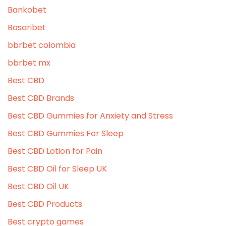
Bankobet
Basaribet
bbrbet colombia
bbrbet mx
Best CBD
Best CBD Brands
Best CBD Gummies for Anxiety and Stress
Best CBD Gummies For Sleep
Best CBD Lotion for Pain
Best CBD Oil for Sleep UK
Best CBD Oil UK
Best CBD Products
Best crypto games