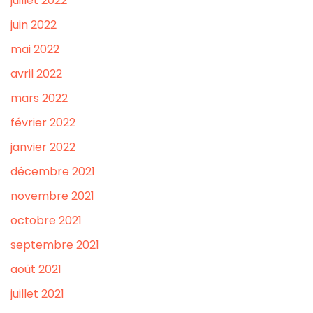
juillet 2022
juin 2022
mai 2022
avril 2022
mars 2022
février 2022
janvier 2022
décembre 2021
novembre 2021
octobre 2021
septembre 2021
août 2021
juillet 2021