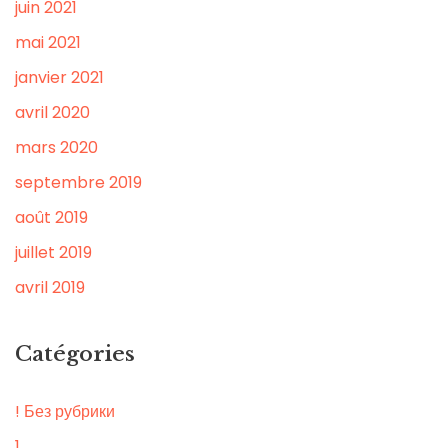
juin 2021
mai 2021
janvier 2021
avril 2020
mars 2020
septembre 2019
août 2019
juillet 2019
avril 2019
Catégories
! Без рубрики
1