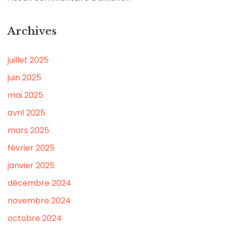
Archives
juillet 2025
juin 2025
mai 2025
avril 2025
mars 2025
février 2025
janvier 2025
décembre 2024
novembre 2024
octobre 2024