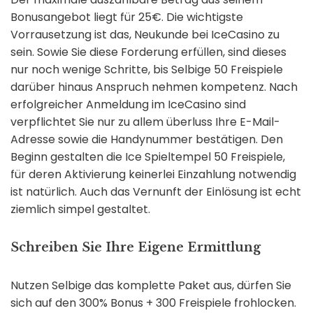
Bonusangebot liegt für 25€. Die wichtigste
Vorrausetzung ist das, Neukunde bei IceCasino zu
sein. Sowie Sie diese Forderung erfüllen, sind dieses
nur noch wenige Schritte, bis Selbige 50 Freispiele
darüber hinaus Anspruch nehmen kompetenz. Nach
erfolgreicher Anmeldung im IceCasino sind
verpflichtet Sie nur zu allem überluss Ihre E-Mail-
Adresse sowie die Handynummer bestätigen. Den
Beginn gestalten die Ice Spieltempel 50 Freispiele,
für deren Aktivierung keinerlei Einzahlung notwendig
ist natürlich. Auch das Vernunft der Einlösung ist echt
ziemlich simpel gestaltet.
Schreiben Sie Ihre Eigene Ermittlung
Nutzen Selbige das komplette Paket aus, dürfen Sie
sich auf den 300% Bonus + 300 Freispiele frohlocken.