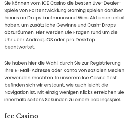
Sie können vom ICE Casino die besten Live-Dealer-
Spiele von Fortentwicklung Gaming spielen darüber
hinaus an Drops kaufmannsund Wins Aktionen anteil
haben, um zusätzliche Gewinne und Cash-Drops
abzuräumen. Hier werden Die Fragen rund um die
Uhr über Android, iOS oder pro Desktop
beantwortet.
Sie haben hier die Wahl, durch Sie zur Registrierung
Ihre E-Mail-Adresse oder Konto von sozialen Medien
verwenden möchten. In unserem Ice Casino Test
befinden sich wir erstaunt, wie auch leicht die
Navigation ist. Mit einzig wenigen Klicks erreichen Sie
innerhalb seitens Sekunden zu einem Lieblingsspiel.
Ice Casino