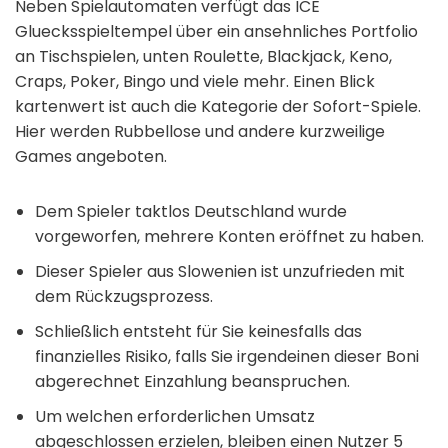
Neben Spielautomaten verfügt das ICE
Gluecksspieltempel über ein ansehnliches Portfolio
an Tischspielen, unten Roulette, Blackjack, Keno,
Craps, Poker, Bingo und viele mehr. Einen Blick
kartenwert ist auch die Kategorie der Sofort-Spiele.
Hier werden Rubbellose und andere kurzweilige
Games angeboten.
Dem Spieler taktlos Deutschland wurde
vorgeworfen, mehrere Konten eröffnet zu haben.
Dieser Spieler aus Slowenien ist unzufrieden mit
dem Rückzugsprozess.
Schließlich entsteht für Sie keinesfalls das
finanzielles Risiko, falls Sie irgendeinen dieser Boni
abgerechnet Einzahlung beanspruchen.
Um welchen erforderlichen Umsatz
abgeschlossen erzielen, bleiben einen Nutzer 5