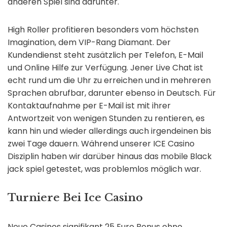
anderen Spiel sind darunter.
High Roller profitieren besonders vom höchsten
Imagination, dem VIP-Rang Diamant. Der
Kundendienst steht zusätzlich per Telefon, E-Mail
und Online Hilfe zur Verfügung. Jener Live Chat ist
echt rund um die Uhr zu erreichen und in mehreren
Sprachen abrufbar, darunter ebenso in Deutsch. Für
Kontaktaufnahme per E-Mail ist mit ihrer
Antwortzeit von wenigen Stunden zu rentieren, es
kann hin und wieder allerdings auch irgendeinen bis
zwei Tage dauern. Während unserer ICE Casino
Disziplin haben wir darüber hinaus das mobile Black
jack spiel getestet, was problemlos möglich war.
Turniere Bei Ice Casino
Neue Casinos signifikant 25 Euro Bonus ohne