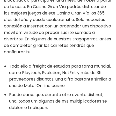
Black Jack o participa en una mesa de Poker a partir
de tu casa. En Casino Gran Vía podrás disfrutar de
los mejores juegos delete Casino Gran Vía los 365
días del año y desde cualquier sitio. Solo necesitas
conexión a Internet con un ordenador um dispositivo
móvil em virtude de probar suerte sumado a
divertirte. En algunas de nuestras tragaperras, antes
de completar girar los carretes tendrás que
configurar tu
Todo ello a freight de estudios para fama mundial,
como Playtech, Evolution, NetEnt y más de 35
proveedores distintos, una cifra bastante similar a
una de Metal On line casino.
Puede darse que, durante otro evento distinct,
uno, todos um algunos de mis multiplicadores se
doblen o tripliquen.