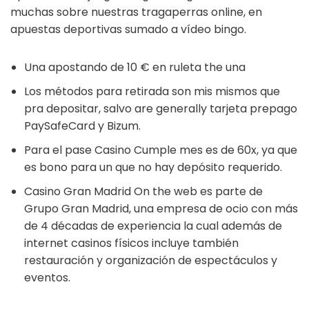
muchas sobre nuestras tragaperras online, en
apuestas deportivas sumado a vídeo bingo.
Una apostando de 10 € en ruleta the una
Los métodos para retirada son mis mismos que
pra depositar, salvo are generally tarjeta prepago
PaySafeCard y Bizum.
Para el pase Casino Cumple mes es de 60x, ya que
es bono para un que no hay depósito requerido.
Casino Gran Madrid On the web es parte de
Grupo Gran Madrid, una empresa de ocio con más
de 4 décadas de experiencia la cual además de
internet casinos físicos incluye también
restauración y organización de espectáculos y
eventos.