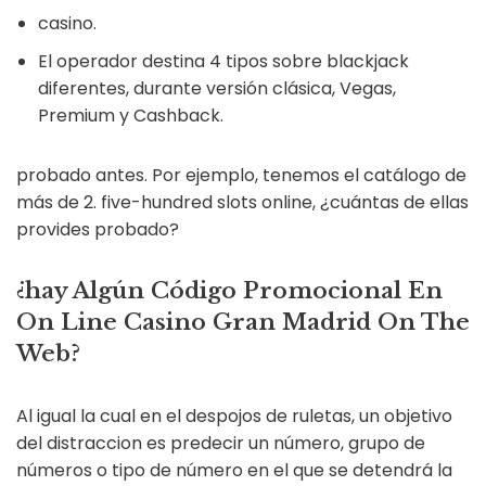
casino.
El operador destina 4 tipos sobre blackjack
diferentes, durante versión clásica, Vegas,
Premium y Cashback.
probado antes. Por ejemplo, tenemos el catálogo de
más de 2. five-hundred slots online, ¿cuántas de ellas
provides probado?
¿hay Algún Código Promocional En
On Line Casino Gran Madrid On The
Web?
Al igual la cual en el despojos de ruletas, un objetivo
del distraccion es predecir un número, grupo de
números o tipo de número en el que se detendrá la