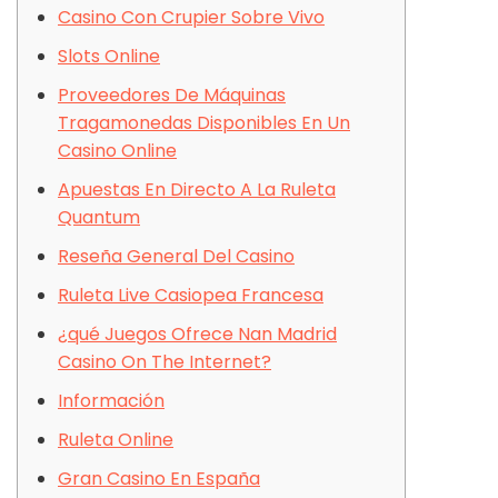
Casino Con Crupier Sobre Vivo
Slots Online
Proveedores De Máquinas
Tragamonedas Disponibles En Un
Casino Online
Apuestas En Directo A La Ruleta
Quantum
Reseña General Del Casino
Ruleta Live Casiopea Francesa
¿qué Juegos Ofrece Nan Madrid
Casino On The Internet?
Información
Ruleta Online
Gran Casino En España