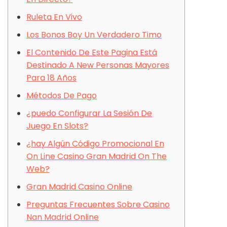
Ruleta En Vivo
Los Bonos Boy Un Verdadero Timo
El Contenido De Este Pagina Está
Destinado A New Personas Mayores
Para 18 Años
Métodos De Pago
¿puedo Configurar La Sesión De
Juego En Slots?
¿hay Algún Código Promocional En
On Line Casino Gran Madrid On The
Web?
Gran Madrid Casino Online
Preguntas Frecuentes Sobre Casino
Nan Madrid Online