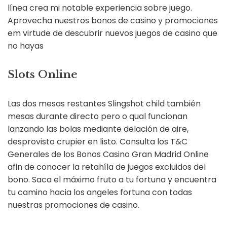
línea crea mi notable experiencia sobre juego.
Aprovecha nuestros bonos de casino y promociones
em virtude de descubrir nuevos juegos de casino que
no hayas
Slots Online
Las dos mesas restantes Slingshot child también
mesas durante directo pero o qual funcionan
lanzando las bolas mediante delación de aire,
desprovisto crupier en listo. Consulta los T&C
Generales de los Bonos Casino Gran Madrid Online
afin de conocer la retahíla de juegos excluidos del
bono. Saca el máximo fruto a tu fortuna y encuentra
tu camino hacia los angeles fortuna con todas
nuestras promociones de casino.