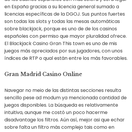
en España gracias a su licencia general sumado a
licencias específicas de la DGOJ. Sus puntos fuertes
son todas las slots y todas las mesas automáticas
sobre blackjack, porque es uno de de los casinos
españoles con permiso que mayor pluralidad ofrece.
El Blackjack Casino Gran This town es uno de mis
juegos más apreciados por sus jugadores, con unos
índices de RTP o qual están entre los más favorables.
Gran Madrid Casino Online
Navegar no meio de las distintas secciones resulta
sencillo pese ad modum ya mencionada cantidad de
juegos disponibles. La búsqueda es relativamente
intuitiva, aunque me costó un poco hacerme
disadvantage los filtros. Aún así, mejor asi que echar
sobre falta un filtro más complejo tais como en