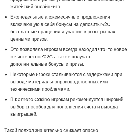
житейский онлайн-игр.
Еженедельные а ежемесячные предложения
включающую в себя бонусы на депозиты%2C
бесплатные вращения и участие в розыгрышах
ценными призов.
Это позволяла игрокам всегда находил что-то новое
же интересное%2C а также получать
дополнительные бонусы и призы.
Некоторые игроки сталкиваются с задержками при
выводе материальнопроизводственных или
техническими проблемами.
В Kometa Casino игрокам рекомендуется широкий
выбор способов для пополнения счета и вывода
выигрышей.
Такой подход значительно снижает опасно