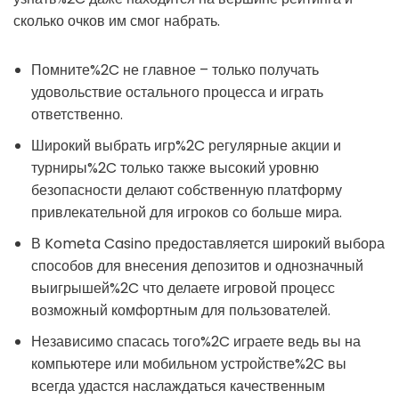
сколько очков им смог набрать.
Помните%2C не главное – только получать
удовольствие остального процесса и играть
ответственно.
Широкий выбрать игр%2C регулярные акции и
турниры%2C только также высокий уровню
безопасности делают собственную платформу
привлекательной для игроков со больше мира.
В Kometa Casino предоставляется широкий выбора
способов для внесения депозитов и однозначный
выигрышей%2C что делаете игровой процесс
возможный комфортным для пользователей.
Независимо спасась того%2C играете ведь вы на
компьютере или мобильном устройстве%2C вы
всегда удастся наслаждаться качественным