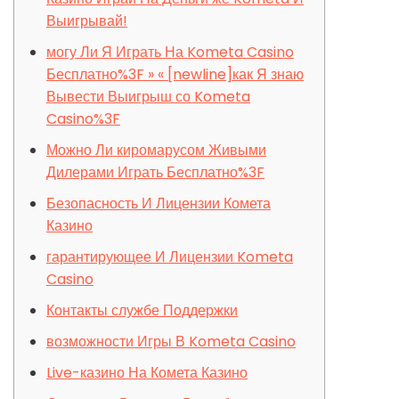
Выигрывай!
могу Ли Я Играть На Kometa Casino
Бесплатно%3F » « [newline]как Я знаю
Вывести Выигрыш со Kometa
Casino%3F
Можно Ли киромарусом Живыми
Дилерами Играть Бесплатно%3F
Безопасность И Лицензии Комета
Казино
гарантирующее И Лицензии Kometa
Casino
Контакты службе Поддержки
возможности Игры В Kometa Casino
Live-казино На Комета Казино