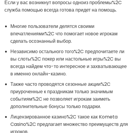
Если у вас возникнут вопросы одноиз проблемы%2C
служба помощью всегда готова придет на помощь.
Многие пользователи делятся своими
впечатлениями%2C что помогает новое игрокам
сделать осознанный выбор.
Независимо остального того%2C предпочитаете ли
вы слоты%2C покер или настольные игры%2C вы
всегда найдем что-то интересное и захватывающее
в именно онлайн-казино.
Также часто проводятся сезонные акции%2C
приуроченные к праздникам только значимым
событиям%2C не позволяет игрокам заиметь
дополнительные бонусы только подарки.
Лицензированное казино%2C такое как Kometa
Casino%2C предлагает множество преимуществ для
игроков.