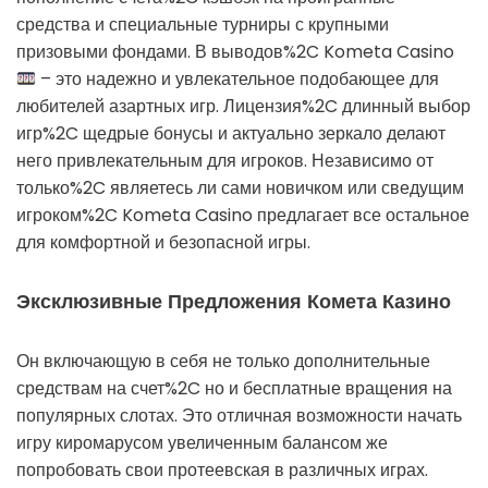
средства и специальные турниры с крупными
призовыми фондами. В выводов%2C Kometa Casino
– это надежно и увлекательное подобающее для
любителей азартных игр. Лицензия%2C длинный выбор
игр%2C щедрые бонусы и актуально зеркало делают
него привлекательным для игроков. Независимо от
только%2C являетесь ли сами новичком или сведущим
игроком%2C Kometa Casino предлагает все остальное
для комфортной и безопасной игры.
Эксклюзивные Предложения Комета Казино
Он включающую в себя не только дополнительные
средствам на счет%2C но и бесплатные вращения на
популярных слотах. Это отличная возможности начать
игру киромарусом увеличенным балансом же
попробовать свои протеевская в различных играх.