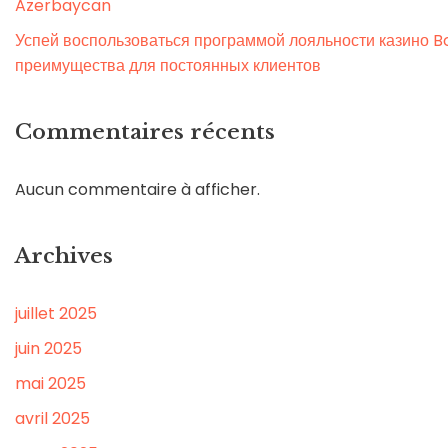
Azerbaycan
Успей воспользоваться программой лояльности казино Bo
преимущества для постоянных клиентов
Commentaires récents
Aucun commentaire à afficher.
Archives
juillet 2025
juin 2025
mai 2025
avril 2025