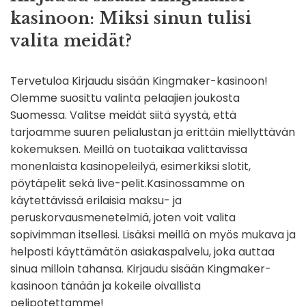
kasinoon: Miksi sinun tulisi
valita meidät?
Tervetuloa Kirjaudu sisään Kingmaker-kasinoon!
Olemme suosittu valinta pelaajien joukosta
Suomessa. Valitse meidät siitä syystä, että
tarjoamme suuren pelialustan ja erittäin miellyttävän
kokemuksen. Meillä on tuotaikaa valittavissa
monenlaista kasinopeleilyä, esimerkiksi slotit,
pöytäpelit sekä live-pelit.Kasinossamme on
käytettävissä erilaisia maksu- ja
peruskorvausmenetelmiä, joten voit valita
sopivimman itsellesi. Lisäksi meillä on myös mukava ja
helposti käyttämätön asiakaspalvelu, joka auttaa
sinua milloin tahansa. Kirjaudu sisään Kingmaker-
kasinoon tänään ja kokeile oivallista
pelipotettamme!