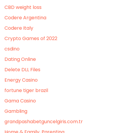
CBD weight loss
Codere Argentina
Codere Italy
Crypto Games of 2022
csdino
Dating Online
Delete DLL Files
Energy Casino
fortune tiger brazil
Gama Casino
Gambling
grandpashabetguncelgiris.com.tr
Home & Family, Parenting