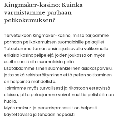
Kingmaker-kasino: Kuinka
varmistamme parhaan
pelikokemuksen?
Tervetulkoon Kingmaker-kasino, missä tarjoamme
parhaan pelikokemuksen suomalaisille pelaajille!
Toteutamme tämän ensin sijaitsevalla valikoimalla
erilaisia kasinopelipelejä, joiden joukossa on myös
useita suosikeita suomalaisia peliä.
Lisätäkäämme siihen suomenkielinen asiakaspalvelu,
jotta sekä rekisteröityminen että pelien soittaminen
on helpointa mahdollista.
Toimimme myös turvallisesti ja rikostoon estetyissä
oloissa, jotta pelaajamme voivat nauttia pelistä ilman
huolia.
Myös maksu- ja perumisprosessit on helposti
käytettävissä ja tehdään nopeasti.