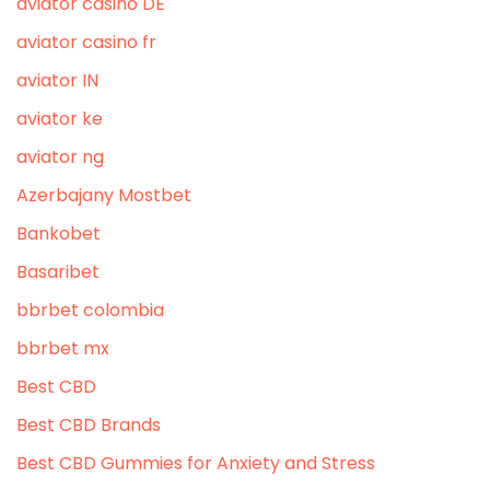
aviator casino DE
aviator casino fr
aviator IN
aviator ke
aviator ng
Azerbajany Mostbet
Bankobet
Basaribet
bbrbet colombia
bbrbet mx
Best CBD
Best CBD Brands
Best CBD Gummies for Anxiety and Stress