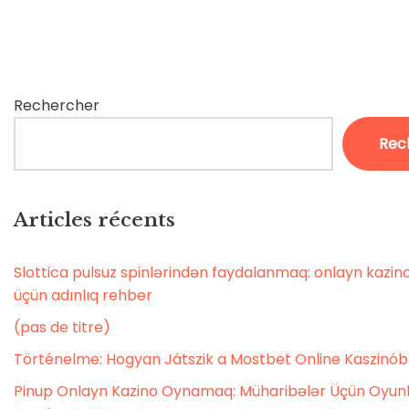
Rechercher
Rec
Articles récents
Slottica pulsuz spinlərindən faydalanmaq: onlayn kaz
üçün adınlıq rehber
(pas de titre)
Történelme: Hogyan Játszik a Mostbet Online Kaszinó
Pinup Onlayn Kazino Oynamaq: Müharibələr Üçün Oyunl