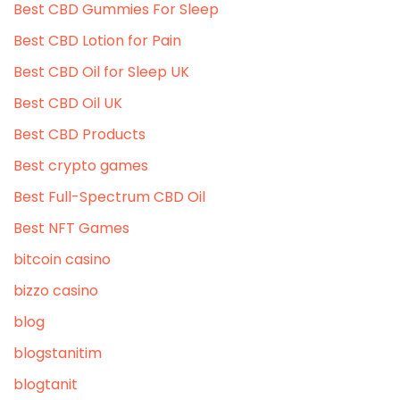
Best CBD Gummies For Sleep
Best CBD Lotion for Pain
Best CBD Oil for Sleep UK
Best CBD Oil UK
Best CBD Products
Best crypto games
Best Full-Spectrum CBD Oil
Best NFT Games
bitcoin casino
bizzo casino
blog
blogstanitim
blogtanit