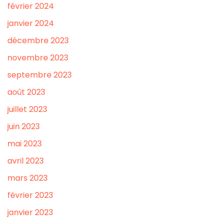
février 2024
janvier 2024
décembre 2023
novembre 2023
septembre 2023
août 2023
juillet 2023
juin 2023
mai 2023
avril 2023
mars 2023
février 2023
janvier 2023