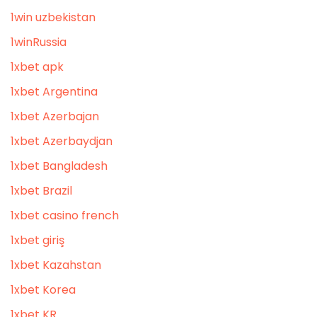
1win uzbekistan
1winRussia
1xbet apk
1xbet Argentina
1xbet Azerbajan
1xbet Azerbaydjan
1xbet Bangladesh
1xbet Brazil
1xbet casino french
1xbet giriş
1xbet Kazahstan
1xbet Korea
1xbet KR