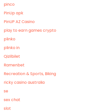
pinco
PinUp apk
PinUP AZ Casino
play to earn games crypto
plinko
plinko in
Qizilbilet
Ramenbet
Recreation & Sports, Biking
ricky casino australia
se
sex chat
slot