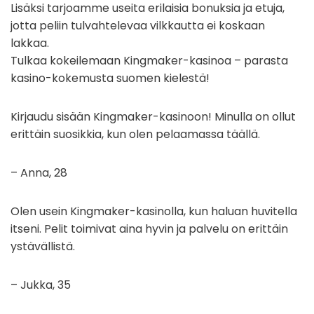
Lisäksi tarjoamme useita erilaisia bonuksia ja etuja,
jotta peliin tulvahtelevaa vilkkautta ei koskaan
lakkaa.
Tulkaa kokeilemaan Kingmaker-kasinoa – parasta
kasino-kokemusta suomen kielestä!
Kirjaudu sisään Kingmaker-kasinoon! Minulla on ollut
erittäin suosikkia, kun olen pelaamassa täällä.
– Anna, 28
Olen usein Kingmaker-kasinolla, kun haluan huvitella
itseni. Pelit toimivat aina hyvin ja palvelu on erittäin
ystävällistä.
– Jukka, 35