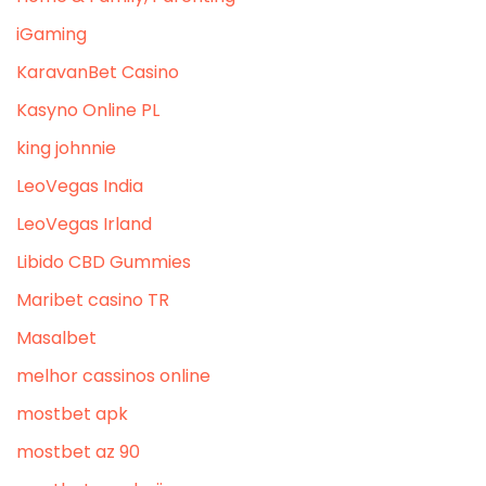
iGaming
KaravanBet Casino
Kasyno Online PL
king johnnie
LeoVegas India
LeoVegas Irland
Libido CBD Gummies
Maribet casino TR
Masalbet
melhor cassinos online
mostbet apk
mostbet az 90