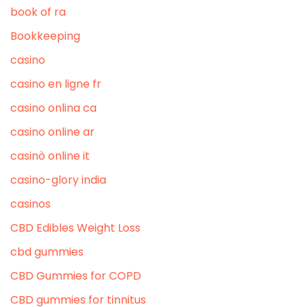
book of ra
Bookkeeping
casino
casino en ligne fr
casino onlina ca
casino online ar
casinò online it
casino-glory india
casinos
CBD Edibles Weight Loss
cbd gummies
CBD Gummies for COPD
CBD gummies for tinnitus