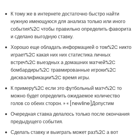
К тому же в интернете достаточно быстро найти
нужную имеющуюся для анализа только или иного
события%2C чтобы правильно определить фаворита
и сделано выгодную ставку.
Хорошо еще обладать информацией о том%2C никто
играет%2C какая них них статистика личных
встреч%2C выездных а домашних матчей%2C
бомбардиры%2C травмированные игроки%2C
дисквалификации%2C время игры.
К примеру%2C если это футбольный матч%2C то
можно будет определить ожидаемое количество
голов со обеих сторон. » « [newline]Допустим
Очередная ставка делалось только после окончания
предыдущего события.
Сделать ставку и выиграть может раз%2C а вот