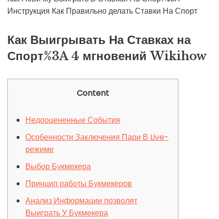
Инструкция Как Правильно делать Ставки На Спорт
Как Выигрывать На Ставках на
Спорт%3A 4 мгновений Wikihow
Content
Недооцененные События
Особенности Заключения Пари В Live-
режиме
Выбор Букмекера
Принцип работы Букмекеров
Анализ Информации позволят
Выиграть У Букмекера