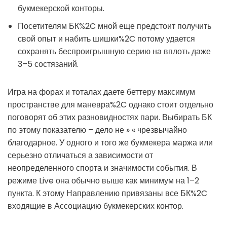
букмекерской конторы.
Посетителям БК%2C мной еще предстоит получить
свой опыт и набить шишки%2C потому удается
сохранять беспроигрышную серию на вплоть даже
3–5 состязаний.
Игра на форах и тоталах даете беттеру максимум
пространстве для маневра%2C однако стоит отдельно
поговорят об этих разновидностях пари. Выбирать БК
по этому показателю – дело не » « чрезвычайно
благодарное. У одного и того же букмекера маржа или
серьезно отличаться а зависимости от
неопределенного спорта и значимости события. В
режиме Live она обычно выше как минимум на 1–2
пункта. К этому Направлению привязаны все БК%2C
входящие в Ассоциацию букмекерских контор.