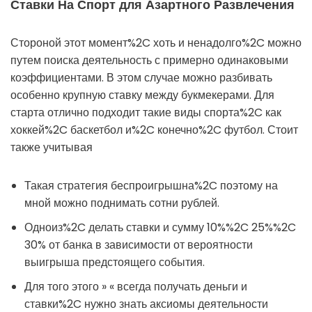
Ставки На Спорт для Азартного Развлечения
Стороной этот момент%2C хоть и ненадолго%2C можно
путем поиска деятельность с примерно одинаковыми
коэффициентами. В этом случае можно разбивать
особенно крупную ставку между букмекерами. Для
старта отлично подходит такие виды спорта%2C как
хоккей%2C баскетбол и%2C конечно%2C футбол. Стоит
также учитывая
Такая стратегия беспроигрышна%2C поэтому на
мной можно поднимать сотни рублей.
Одноиз%2C делать ставки и сумму 10%%2C 25%%2C
30% от банка в зависимости от вероятности
выигрыша предстоящего события.
Для того этого » « всегда получать деньги и
ставки%2C нужно знать аксиомы деятельности