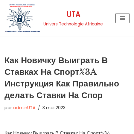
UTA
Aller
au
Univers Technologie Africaine
contenu
Как Новичку Выиграть В
Ставках На Спорт%3A
Инструкция Как Правильно
делать Ставки На Спор
par
adminUTA
3 mai 2023
Как Новичку Выиграть В Ставках На Спорт%3A