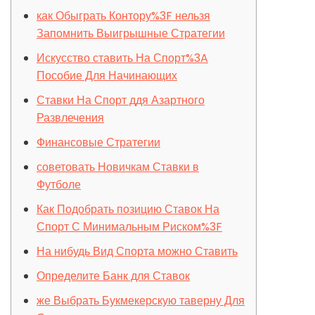
как Обыграть Контору%3F нельзя
Запомнить Выигрышные Стратегии
Искусство ставить На Спорт%3A
Пособие Для Начинающих
Ставки На Спорт ддя Азартного
Развлечения
Финансовые Стратегии
советовать Новичкам Ставки в
Футболе
Как Подобрать позицию Ставок На
Спорт С Минимальным Риском%3F
На нибудь Вид Спорта можно Ставить
Определите Банк для Ставок
же Выбрать Букмекерскую таверну Для