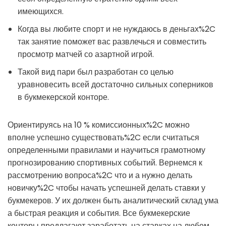
имеющихся.
Когда вы любите спорт и не нуждаюсь в деньгах%2C
так занятие поможет вас развлечься и совместить
просмотр матчей со азартной игрой.
Такой вид пари был разработан со целью
уравновесить всей достаточно сильных соперников
в букмекерской конторе.
Ориентируясь на 10 % комиссионных%2C можно
вполне успешно существовать%2C если считаться
определенными правилами и научиться грамотному
прогнозированию спортивных событий. Вернемся к
рассмотрению вопроса%2C что и а нужно делать
новичку%2C чтобы начать успешней делать ставки у
букмекеров. У их должен быть аналитический склад ума
а быстрая реакция и события. Все букмекерские
конторы предлагают заработать на ставках на любом