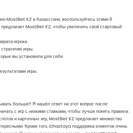
но MostBet KZ в Казахстане, воспользуйтесь этими 6
е предлагает MostBet KZ, чтобы увеличить свой стартовый
врата игрока .
 стратегию игры.
торые вы установили для себя.
езультатами игры.
рывать больше? Я нашёл ответ на этот вопрос после
начать с игр с низкими ставками, чтобы лучше понять правила
слотов и карточных игр, MostBet KZ предлагает множество
нтересными. Кроме того, ichastaya поддержка клиентов очень