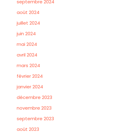
septembre 2024
août 2024
juillet 2024
juin 2024
mai 2024
avril 2024
mars 2024
février 2024
janvier 2024
décembre 2023
novembre 2023
septembre 2023
août 2023