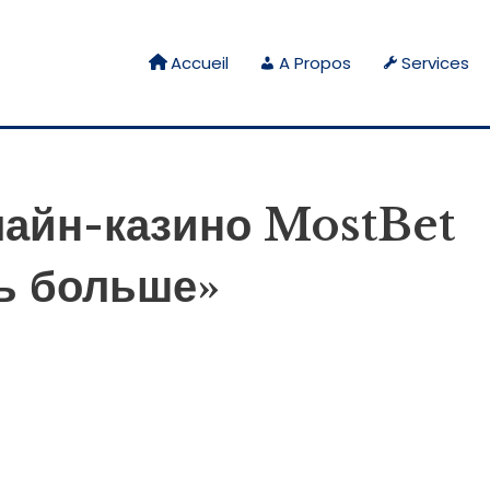
Accueil
A Propos
Services
нлайн-казино MostBet
ь больше»