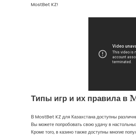
MostBet KZ!
Типы игр и их правила в 
В MostBet KZ для Казахстана доступны различны
Вы можете попробовать свою удачу в настольных и
Кроме того, в казино также доступны многие по