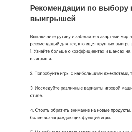
Рекомендации по выбору 
выигрышей
Выключайте рутину и забегайте в азартный мир 
рекомендаций для тех, кто ищет крупных выигры
1. Узнайте больше о коэффициентах и шансах на
выигрыши.
2. Попробуйте игры с наибольшими джекпотами, т
3. Исследуйте различные варианты игровой маши
стиле.
4. Стоить обратить внимание на новые продукты, 
более вознаграждающих функций игры.