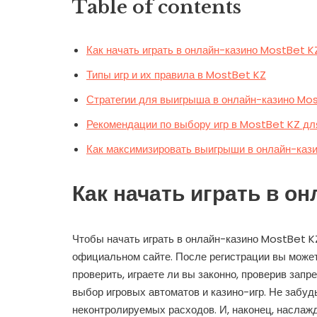
Table of contents
Как начать играть в онлайн-казино MostBet K
Типы игр и их правила в MostBet KZ
Стратегии для выигрыша в онлайн-казино Mo
Рекомендации по выбору игр в MostBet KZ д
Как максимизировать выигрыши в онлайн-каз
Как начать играть в о
Чтобы начать играть в онлайн-казино MostBet K
официальном сайте. После регистрации вы может
проверить, играете ли вы законно, проверив запр
выбор игровых автоматов и казино-игр. Не забуд
неконтролируемых расходов. И, наконец, наслаж