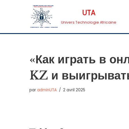
UTA
Aller
Univers Technologie Africaine
au
contenu
«Как играть в о
KZ и выигрыват
par
adminUTA
2 avril 2025