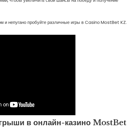
иями, чтобы увеличить свои шансы на победу и получение
ом и непугано пробуйте различные игры в Casinо MostBet KZ.
грыши в онлайн-казино MostBet