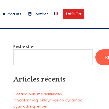
Let's Go
Produits
Contact
Rechercher
R
Articles récents
Slottica pulsuz spinlərindən
faydalanmaq: onlayn kazino oynamaq
üçün adınlıq rehber