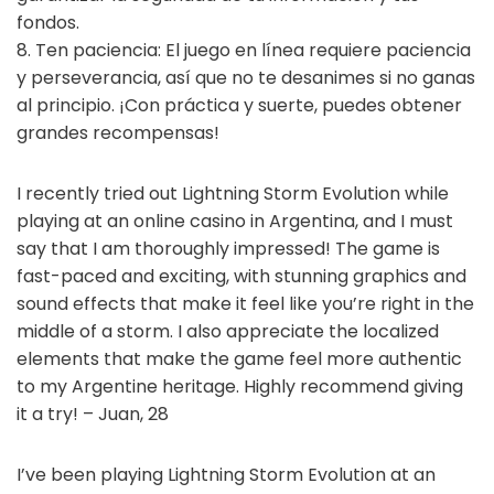
fondos.
8. Ten paciencia: El juego en línea requiere paciencia
y perseverancia, así que no te desanimes si no ganas
al principio. ¡Con práctica y suerte, puedes obtener
grandes recompensas!
I recently tried out Lightning Storm Evolution while
playing at an online casino in Argentina, and I must
say that I am thoroughly impressed! The game is
fast-paced and exciting, with stunning graphics and
sound effects that make it feel like you’re right in the
middle of a storm. I also appreciate the localized
elements that make the game feel more authentic
to my Argentine heritage. Highly recommend giving
it a try! – Juan, 28
I’ve been playing Lightning Storm Evolution at an