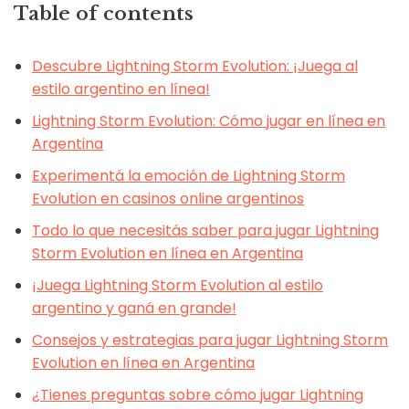
Table of contents
Descubre Lightning Storm Evolution: ¡Juega al
estilo argentino en línea!
Lightning Storm Evolution: Cómo jugar en línea en
Argentina
Experimentá la emoción de Lightning Storm
Evolution en casinos online argentinos
Todo lo que necesitás saber para jugar Lightning
Storm Evolution en línea en Argentina
¡Juega Lightning Storm Evolution al estilo
argentino y ganá en grande!
Consejos y estrategias para jugar Lightning Storm
Evolution en línea en Argentina
¿Tienes preguntas sobre cómo jugar Lightning