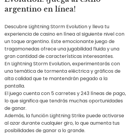
argentino en línea!
Descubre Lightning Storm Evolution y lleva tu
experiencia de casino en línea al siguiente nivel con
un toque argentino. Este emocionante juego de
tragamonedas ofrece una jugabilidad fluida y una
gran cantidad de características interesantes.
En Lightning Storm Evolution, experimentarás con
una temática de tormenta eléctrica y gráficos de
alta calidad que te mantendrán pegado a la
pantalla.
El juego cuenta con 5 carretes y 243 líneas de pago,
lo que significa que tendrás muchas oportunidades
de ganar.
Además, la función Lightning Strike puede activarse
al azar durante cualquier giro, lo que aumenta tus
posibilidades de ganar a lo grande.