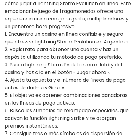
cómo jugar a Lightning Storm Evolution en línea. Este
emocionante juego de tragamonedas ofrece una
experiencia única con giros gratis, multiplicadores y
un generoso bote progresivo.
1. Encuentra un casino en línea confiable y seguro
que ofrezca Lightning Storm Evolution en Argentina.
2. Regístrate para obtener una cuenta y haz un
depósito utilizando tu método de pago preferido.
3. Busca Lightning Storm Evolution en el lobby del
casino y haz clic en el botón « Jugar ahora ».
4. Ajusta tu apuesta y el número de líneas de pago
antes de darle a « Girar ».
5. El objetivo es obtener combinaciones ganadoras
en las líneas de pago activas.
6. Busca los símbolos de relámpago especiales, que
activan la función Lightning Strike y te otorgan
premios instantáneos.
7. Consigue tres o más símbolos de dispersión de