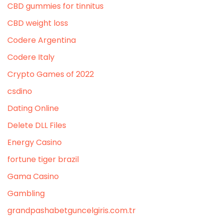
CBD gummies for tinnitus
CBD weight loss
Codere Argentina
Codere Italy
Crypto Games of 2022
csdino
Dating Online
Delete DLL Files
Energy Casino
fortune tiger brazil
Gama Casino
Gambling
grandpashabetguncelgiris.com.tr