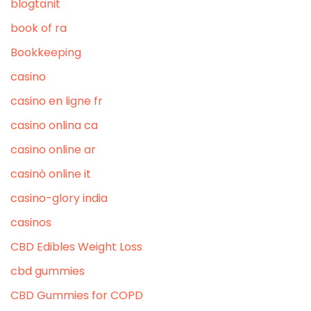
blogtanit
book of ra
Bookkeeping
casino
casino en ligne fr
casino onlina ca
casino online ar
casinò online it
casino-glory india
casinos
CBD Edibles Weight Loss
cbd gummies
CBD Gummies for COPD