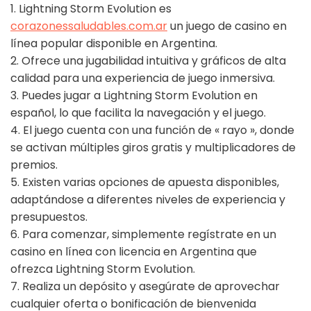
1. Lightning Storm Evolution es
corazonessaludables.com.ar
un juego de casino en
línea popular disponible en Argentina.
2. Ofrece una jugabilidad intuitiva y gráficos de alta
calidad para una experiencia de juego inmersiva.
3. Puedes jugar a Lightning Storm Evolution en
español, lo que facilita la navegación y el juego.
4. El juego cuenta con una función de « rayo », donde
se activan múltiples giros gratis y multiplicadores de
premios.
5. Existen varias opciones de apuesta disponibles,
adaptándose a diferentes niveles de experiencia y
presupuestos.
6. Para comenzar, simplemente regístrate en un
casino en línea con licencia en Argentina que
ofrezca Lightning Storm Evolution.
7. Realiza un depósito y asegúrate de aprovechar
cualquier oferta o bonificación de bienvenida