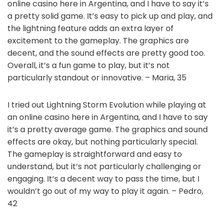
online casino here in Argentina, and I have to say it’s
a pretty solid game. It’s easy to pick up and play, and
the lightning feature adds an extra layer of
excitement to the gameplay. The graphics are
decent, and the sound effects are pretty good too.
Overall, it’s a fun game to play, but it’s not
particularly standout or innovative. – Maria, 35
I tried out Lightning Storm Evolution while playing at
an online casino here in Argentina, and I have to say
it’s a pretty average game. The graphics and sound
effects are okay, but nothing particularly special.
The gameplay is straightforward and easy to
understand, but it’s not particularly challenging or
engaging. It’s a decent way to pass the time, but I
wouldn’t go out of my way to play it again. – Pedro,
42