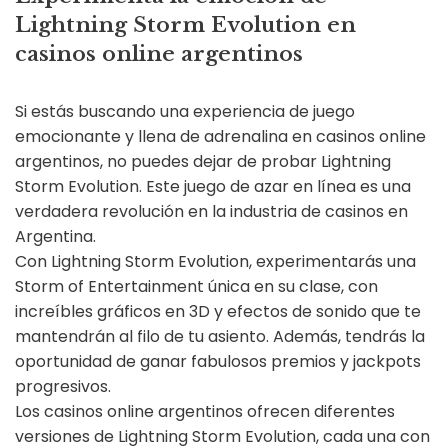
Lightning Storm Evolution en
casinos online argentinos
Si estás buscando una experiencia de juego
emocionante y llena de adrenalina en casinos online
argentinos, no puedes dejar de probar Lightning
Storm Evolution. Este juego de azar en línea es una
verdadera revolución en la industria de casinos en
Argentina.
Con Lightning Storm Evolution, experimentarás una
Storm of Entertainment única en su clase, con
increíbles gráficos en 3D y efectos de sonido que te
mantendrán al filo de tu asiento. Además, tendrás la
oportunidad de ganar fabulosos premios y jackpots
progresivos.
Los casinos online argentinos ofrecen diferentes
versiones de Lightning Storm Evolution, cada una con