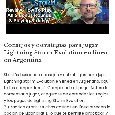
Consejos y estrategias para jugar
Lightning Storm Evolution en línea
en Argentina
Si estás buscando consejos y estrategias para jugar
Lightning Storm Evolution en línea en Argentina, aquí
te los compartimos:1. Comprende el juego: Antes de
comenzar a jugar, asegúrate de entender las reglas
y los pagos de Lightning Storm Evolution.
2. Practica gratis: Muchos casinos en línea ofrecen la
opción de jugar gratis, lo que te permite practicar y