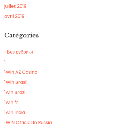
juillet 2019
avril 2019
Catégories
! Без рубрики
1
1Win AZ Casino
1Win Brasil
1win Brazil
1win fr
1win India
1WIN Official In Russia