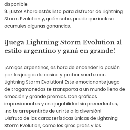
disponible.
8. ¡Listo! Ahora estás listo para disfrutar de Lightning
Storm Evolution y, quién sabe, puede que incluso
acumules algunas ganancias.
¡Juega Lightning Storm Evolution al
estilo argentino y ganá en grande!
¡Amigos argentinos, es hora de encender la pasión
por los juegos de casino y probar suerte con
Lightning Storm Evolution! Este emocionante juego
de tragamonedas te transporta a un mundo lleno de
emoción y grande premios. Con gráficos
impresionantes y una jugabilidad sin precedentes,
¡no te arrepentirás de unirte a la diversión!
Disfruta de las características únicas de Lightning
Storm Evolution, como los giros gratis y los