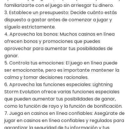
familiarizarte con el juego sin arriesgar tu dinero.
3. Establece un presupuesto: Decide cuánto estás
dispuesto a gastar antes de comenzar a jugar y
síguelo estrictamente.
4. Aprovecha los bonos: Muchos casinos en línea
ofrecen bonos y promociones que puedes
aprovechar para aumentar tus posibilidades de
ganar.
5. Controla tus emociones: El juego en línea puede
ser emocionante, pero es importante mantener la
calma y tomar decisiones racionales.
6. Aprovecha las funciones especiales: Lightning
Storm Evolution ofrece varias funciones especiales
que pueden aumentar tus posibilidades de ganar,
como la función de rayo y la función de bonificación.
7. Juega en casinos en línea confiables: Asegúrate de
jugar en casinos en línea confiables y regulados para
garantizar la seguridad de tu información y tus