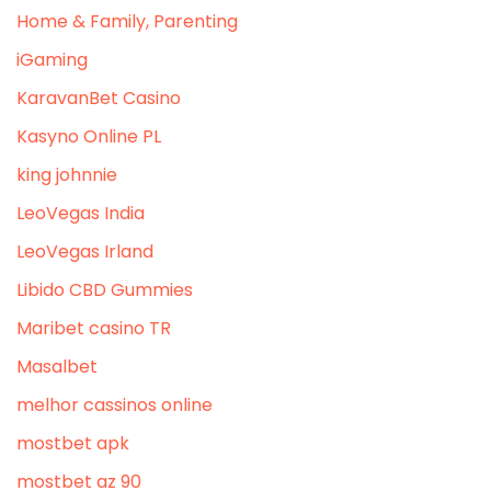
Home & Family, Parenting
iGaming
KaravanBet Casino
Kasyno Online PL
king johnnie
LeoVegas India
LeoVegas Irland
Libido CBD Gummies
Maribet casino TR
Masalbet
melhor cassinos online
mostbet apk
mostbet az 90