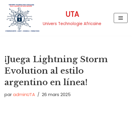
UTA
Aller
au
Univers Technologie Africaine
contenu
¡Juega Lightning Storm
Evolution al estilo
argentino en línea!
par
adminUTA
26 mars 2025