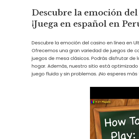
Descubre la emoción del 
¡Juega en español en Per
Descubre la emoción del casino en línea en Ul
Ofrecemos una gran variedad de juegos de c
juegos de mesa clásicos. Podrás disfrutar de
hogar. Además, nuestro sitio está optimizad
juego fluida y sin problemas. ¡No esperes más