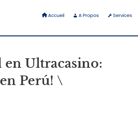
Accueil
A Propos
Services
 en Ultracasino:
 en Perú! \