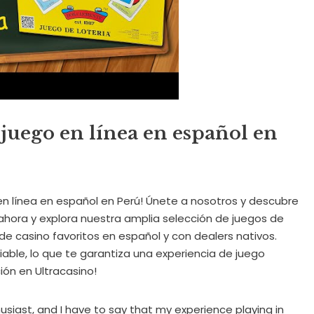
 juego en línea en español en
 en línea en español en Perú! Únete a nosotros y descubre
 ahora y explora nuestra amplia selección de juegos de
 de casino favoritos en español y con dealers nativos.
able, lo que te garantiza una experiencia de juego
ión en Ultracasino!
usiast, and I have to say that my experience playing in