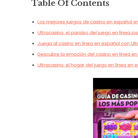
Table Of Contents
Los mejores juegos de casino en español en 
Ultracasino: el paraíso del juego en línea 
Juega al casino en línea en español con Ultr
Descubre la emoción del casino en línea en 
Ultracasino: el hogar del juego en línea en 