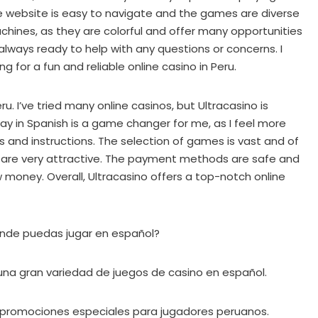
e website is easy to navigate and the games are diverse
achines, as they are colorful and offer many opportunities
 always ready to help with any questions or concerns. I
 for a fun and reliable online casino in Peru.
ru. I’ve tried many online casinos, but Ultracasino is
lay in Spanish is a game changer for me, as I feel more
 and instructions. The selection of games is vast and of
 are very attractive. The payment methods are safe and
 money. Overall, Ultracasino offers a top-notch online
onde puedas jugar en español?
 una gran variedad de juegos de casino en español.
 promociones especiales para jugadores peruanos.