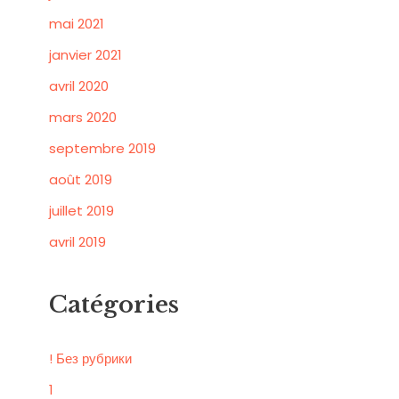
mai 2021
janvier 2021
avril 2020
mars 2020
septembre 2019
août 2019
juillet 2019
avril 2019
Catégories
! Без рубрики
1