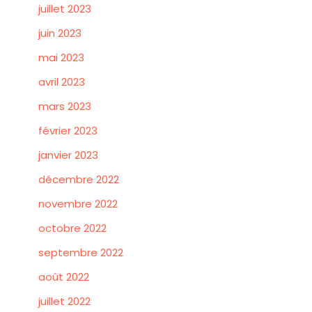
juillet 2023
juin 2023
mai 2023
avril 2023
mars 2023
février 2023
janvier 2023
décembre 2022
novembre 2022
octobre 2022
septembre 2022
août 2022
juillet 2022