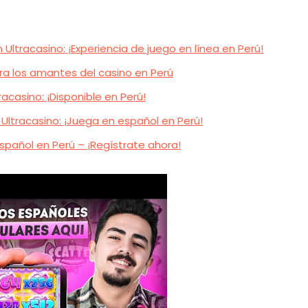
Ultracasino: ¡Experiencia de juego en línea en Perú!
para los amantes del casino en Perú
acasino: ¡Disponible en Perú!
Ultracasino: ¡Juega en español en Perú!
español en Perú – ¡Regístrate ahora!