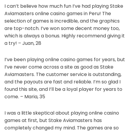
I can’t believe how much fun I’ve had playing Stake
Aviamasters online casino games in Peru! The
selection of games is incredible, and the graphics
are top-notch. I’ve won some decent money too,
which is always a bonus. Highly recommend giving it
a try! – Juan, 28
I’ve been playing online casino games for years, but
I’ve never come across a site as good as Stake
Aviamasters. The customer service is outstanding,
and the payouts are fast and reliable. I’m so glad I
found this site, and I’ll be a loyal player for years to
come. – Maria, 35
I was a little skeptical about playing online casino
games at first, but Stake Aviamasters has
completely changed my mind. The games are so