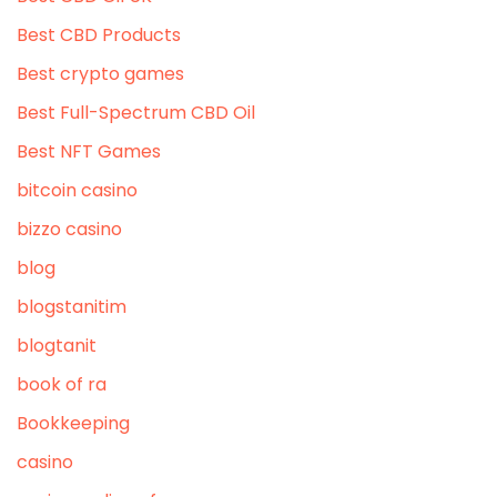
Best CBD Products
Best crypto games
Best Full-Spectrum CBD Oil
Best NFT Games
bitcoin casino
bizzo casino
blog
blogstanitim
blogtanit
book of ra
Bookkeeping
casino