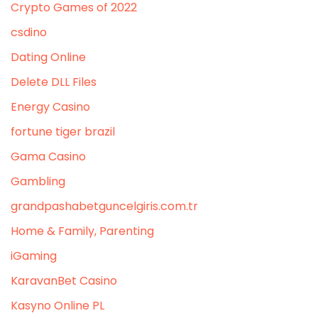
Crypto Games of 2022
csdino
Dating Online
Delete DLL Files
Energy Casino
fortune tiger brazil
Gama Casino
Gambling
grandpashabetguncelgiris.com.tr
Home & Family, Parenting
iGaming
KaravanBet Casino
Kasyno Online PL