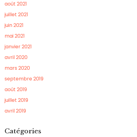
août 2021
juillet 2021
juin 2021
mai 2021
janvier 2021
avril 2020
mars 2020
septembre 2019
août 2019
juillet 2019
avril 2019
Catégories