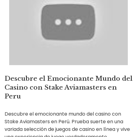
Descubre el Emocionante Mundo del
Casino con Stake Aviamasters en
Peru
Descubre el emocionante mundo del casino con
Stake Aviamasters en Perú. Prueba suerte en una
variada selección de juegos de casino en línea y vive
una experiencia de juego verdaderamente