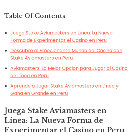
Table Of Contents
Juega Stake Aviamasters en Línea: La Nueva
Forma de Experimentar el Casino en Peru
Descubre el Emocionante Mundo del Casino con
Stake Aviamasters en Peru
Aviamasters: La Mejor Opcion para Jugar al Casino
en Línea en Peru
Aprende a Jugar Stake Aviamasters en Línea y
Gana en Grande en Peru
Juega Stake Aviamasters en
Línea: La Nueva Forma de
Experimentar el Casino en Peru