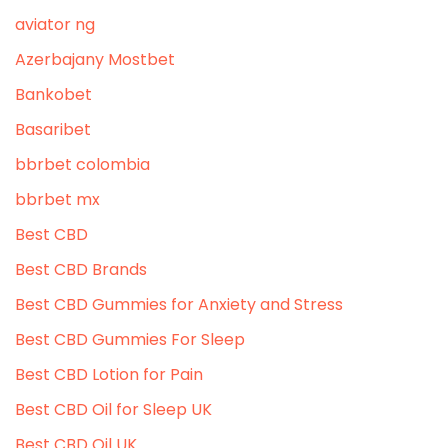
aviator ng
Azerbajany Mostbet
Bankobet
Basaribet
bbrbet colombia
bbrbet mx
Best CBD
Best CBD Brands
Best CBD Gummies for Anxiety and Stress
Best CBD Gummies For Sleep
Best CBD Lotion for Pain
Best CBD Oil for Sleep UK
Best CBD Oil UK