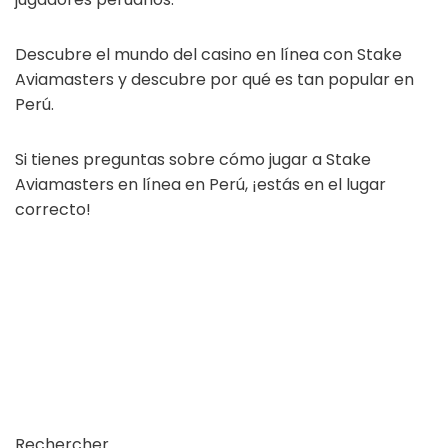
Descubre el mundo del casino en línea con Stake
Aviamasters y descubre por qué es tan popular en
Perú.
Si tienes preguntas sobre cómo jugar a Stake
Aviamasters en línea en Perú, ¡estás en el lugar
correcto!
Rechercher