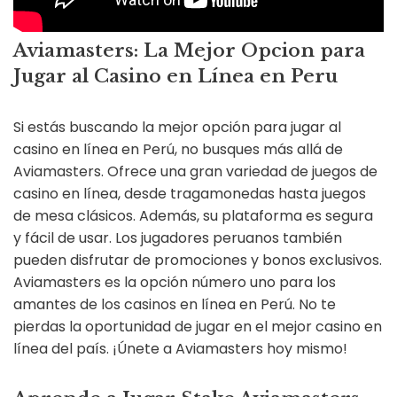
Aviamasters: La Mejor Opcion para
Jugar al Casino en Línea en Peru
Si estás buscando la mejor opción para jugar al
casino en línea en Perú, no busques más allá de
Aviamasters. Ofrece una gran variedad de juegos de
casino en línea, desde tragamonedas hasta juegos
de mesa clásicos. Además, su plataforma es segura
y fácil de usar. Los jugadores peruanos también
pueden disfrutar de promociones y bonos exclusivos.
Aviamasters es la opción número uno para los
amantes de los casinos en línea en Perú. No te
pierdas la oportunidad de jugar en el mejor casino en
línea del país. ¡Únete a Aviamasters hoy mismo!