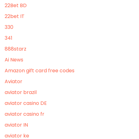
22Bet BD
22bet IT
330
341
888starz
Ai News
Amazon gift card free codes
Aviator
aviator brazil
aviator casino DE
aviator casino fr
aviator IN
aviator ke