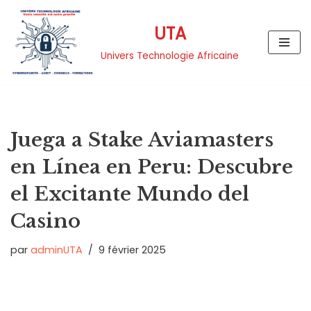
UTA
Aller
au
Univers Technologie Africaine
contenu
Juega a Stake Aviamasters
en Línea en Peru: Descubre
el Excitante Mundo del
Casino
par
adminUTA
9 février 2025