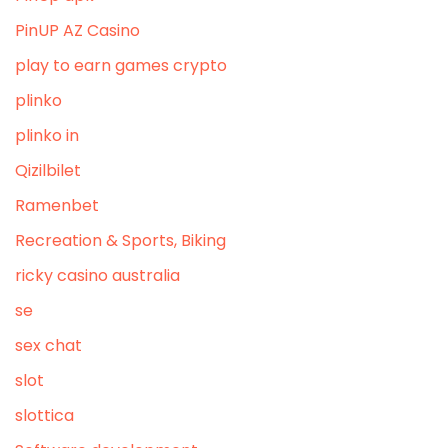
PinUP AZ Casino
play to earn games crypto
plinko
plinko in
Qizilbilet
Ramenbet
Recreation & Sports, Biking
ricky casino australia
se
sex chat
slot
slottica