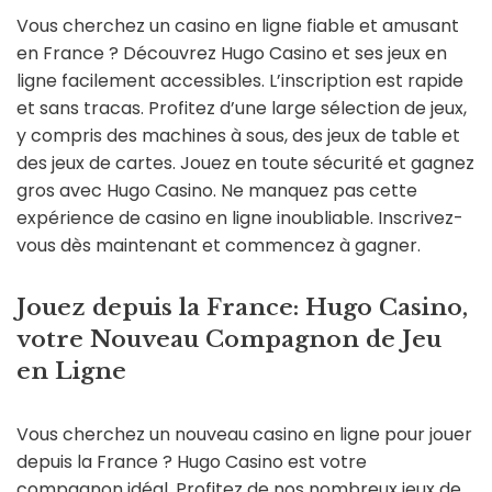
Vous cherchez un casino en ligne fiable et amusant
en France ? Découvrez Hugo Casino et ses jeux en
ligne facilement accessibles. L’inscription est rapide
et sans tracas. Profitez d’une large sélection de jeux,
y compris des machines à sous, des jeux de table et
des jeux de cartes. Jouez en toute sécurité et gagnez
gros avec Hugo Casino. Ne manquez pas cette
expérience de casino en ligne inoubliable. Inscrivez-
vous dès maintenant et commencez à gagner.
Jouez depuis la France: Hugo Casino,
votre Nouveau Compagnon de Jeu
en Ligne
Vous cherchez un nouveau casino en ligne pour jouer
depuis la France ? Hugo Casino est votre
compagnon idéal. Profitez de nos nombreux jeux de