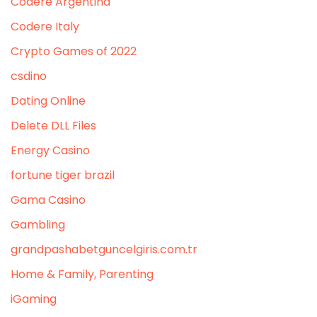
Codere Argentina
Codere Italy
Crypto Games of 2022
csdino
Dating Online
Delete DLL Files
Energy Casino
fortune tiger brazil
Gama Casino
Gambling
grandpashabetguncelgiris.com.tr
Home & Family, Parenting
iGaming