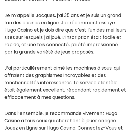
Je m’appelle Jacques, j’ai 35 ans et je suis un grand
fan des casinos en ligne. J’ai récemment essayé
Hugo Casino et je dois dire que c’est l’un des meilleurs
sites sur lesquels j’ai joué. L’inscription était facile et
rapide, et une fois connecté, j’ai été impressionné
par la grande variété de jeux proposés.
J’ai particulièrement aimé les machines à sous, qui
offraient des graphismes incroyables et des
fonctionnalités intéressantes. Le service clientèle
était également excellent, répondant rapidement et
efficacement à mes questions.
Dans l’ensemble, je recommande vivement Hugo
Casino à tous ceux qui cherchent à jouer en ligne.
Jouez en Ligne sur Hugo Casino: Connectez-Vous et