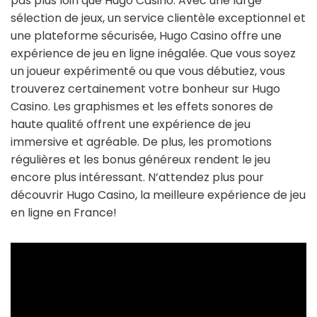
pas plus loin que Hugo Casino. Avec une large
sélection de jeux, un service clientèle exceptionnel et
une plateforme sécurisée, Hugo Casino offre une
expérience de jeu en ligne inégalée. Que vous soyez
un joueur expérimenté ou que vous débutiez, vous
trouverez certainement votre bonheur sur Hugo
Casino. Les graphismes et les effets sonores de
haute qualité offrent une expérience de jeu
immersive et agréable. De plus, les promotions
régulières et les bonus généreux rendent le jeu
encore plus intéressant. N’attendez plus pour
découvrir Hugo Casino, la meilleure expérience de jeu
en ligne en France!