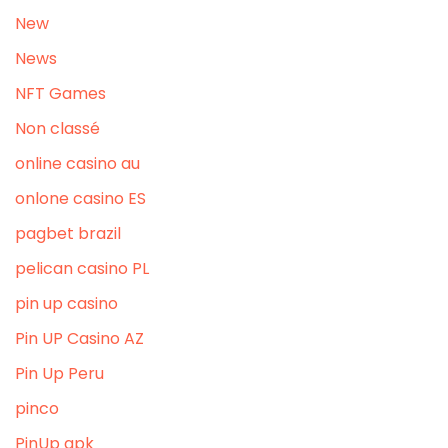
New
News
NFT Games
Non classé
online casino au
onlone casino ES
pagbet brazil
pelican casino PL
pin up casino
Pin UP Casino AZ
Pin Up Peru
pinco
PinUp apk