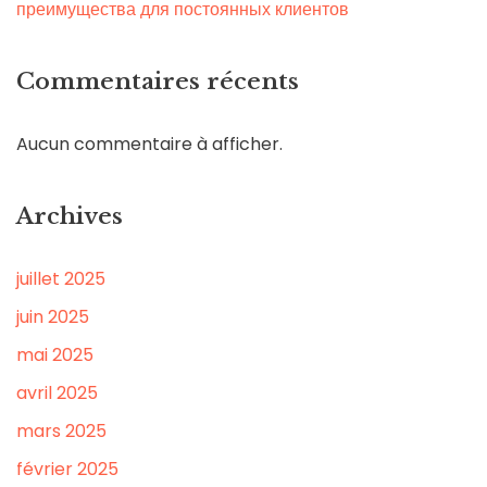
преимущества для постоянных клиентов
Commentaires récents
Aucun commentaire à afficher.
Archives
juillet 2025
juin 2025
mai 2025
avril 2025
mars 2025
février 2025