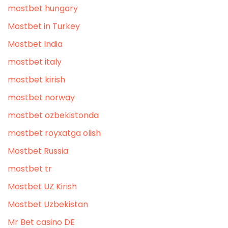
mostbet hungary
Mostbet in Turkey
Mostbet India
mostbet italy
mostbet kirish
mostbet norway
mostbet ozbekistonda
mostbet royxatga olish
Mostbet Russia
mostbet tr
Mostbet UZ Kirish
Mostbet Uzbekistan
Mr Bet casino DE