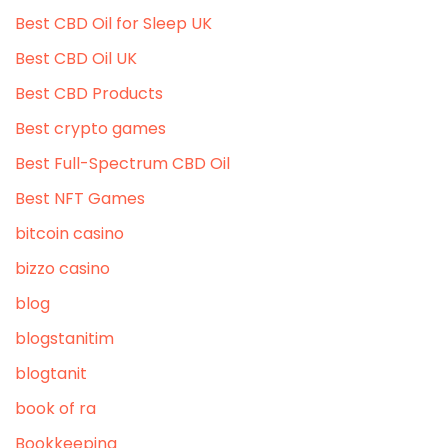
Best CBD Oil for Sleep UK
Best CBD Oil UK
Best CBD Products
Best crypto games
Best Full-Spectrum CBD Oil
Best NFT Games
bitcoin casino
bizzo casino
blog
blogstanitim
blogtanit
book of ra
Bookkeeping