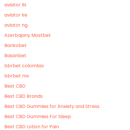
aviator IN
aviator ke
aviator ng
Azerbajany Mostbet
Bankobet
Basaribet
bbrbet colombia
bbrbet mx
Best CBD
Best CBD Brands
Best CBD Gummies for Anxiety and Stress
Best CBD Gummies For Sleep
Best CBD Lotion for Pain