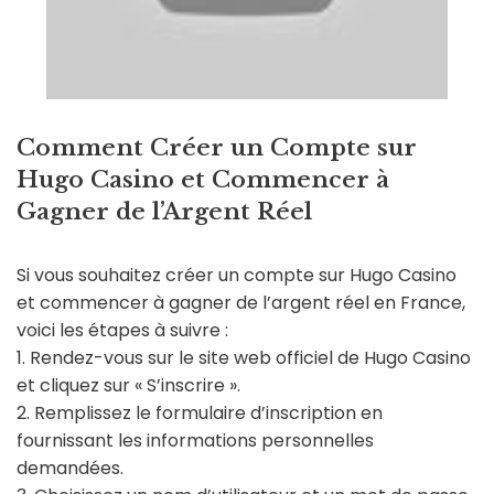
Comment Créer un Compte sur
Hugo Casino et Commencer à
Gagner de l’Argent Réel
Si vous souhaitez créer un compte sur Hugo Casino
et commencer à gagner de l’argent réel en France,
voici les étapes à suivre :
1. Rendez-vous sur le site web officiel de Hugo Casino
et cliquez sur « S’inscrire ».
2. Remplissez le formulaire d’inscription en
fournissant les informations personnelles
demandées.