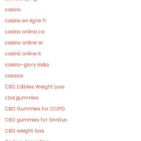
casino
casino en ligne fr
casino onlina ca
casino online ar
casinò online it
casino-glory india
casinos
CBD Edibles Weight Loss
cbd gummies
CBD Gummies for COPD
CBD gummies for tinnitus
CBD weight loss