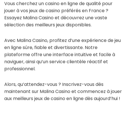
Vous cherchez un casino en ligne de qualité pour
jouer à vos jeux de casino préférés en France ?
Essayez Malina Casino et découvrez une vaste
sélection des meilleurs jeux disponibles.
Avec Malina Casino, profitez d’une expérience de jeu
en ligne sûre, fiable et divertissante. Notre
plateforme offre une interface intuitive et facile à
naviguer, ainsi qu’un service clientèle réactif et
professionnel.
Alors, qu’attendez-vous ? Inscrivez-vous dès
maintenant sur Malina Casino et commencez à jouer
aux meilleurs jeux de casino en ligne dès aujourd’hui !