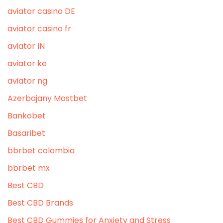
aviator casino DE
aviator casino fr
aviator IN
aviator ke
aviator ng
Azerbajany Mostbet
Bankobet
Basaribet
bbrbet colombia
bbrbet mx
Best CBD
Best CBD Brands
Best CBD Gummies for Anxiety and Stress