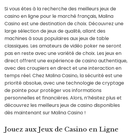
Si vous êtes à la recherche des meilleurs jeux de
casino en ligne pour le marché français, Malina
Casino est une destination de choix. Découvrez une
large sélection de jeux de qualité, allant des
machines à sous populaires aux jeux de table
classiques. Les amateurs de vidéo poker ne seront
pas en reste avec une variété de choix. Les jeux en
direct offrent une expérience de casino authentique,
avec des croupiers en direct et une interaction en
temps réel. Chez Malina Casino, la sécurité est une
priorité absolue, avec une technologie de cryptage
de pointe pour protéger vos informations
personnelles et financières. Alors, n’hésitez plus et
découvrez les meilleurs jeux de casino disponibles
dès maintenant sur Malina Casino !
Jouez aux Jeux de Casino en Ligne