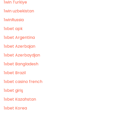
1win Turkiye
1win uzbekistan
1winRussia
1xbet apk
1xbet Argentina
1xbet Azerbajan
1xbet Azerbaydjan
1xbet Bangladesh
1xbet Brazil
1xbet casino french
1xbet giriş
1xbet Kazahstan
1xbet Korea