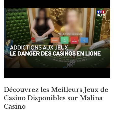
Découvrez les Meilleurs Jeux de
Casino Disponibles sur Malina
Casino