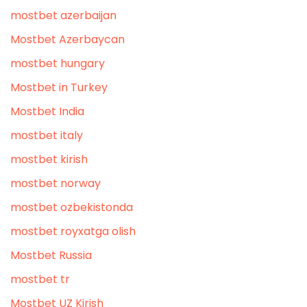
mostbet azerbaijan
Mostbet Azerbaycan
mostbet hungary
Mostbet in Turkey
Mostbet India
mostbet italy
mostbet kirish
mostbet norway
mostbet ozbekistonda
mostbet royxatga olish
Mostbet Russia
mostbet tr
Mostbet UZ Kirish