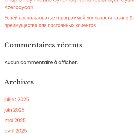
Azerbaycan
Успей воспользоваться программой лояльности казино Bo
преимущества для постоянных клиентов
Commentaires récents
Aucun commentaire à afficher.
Archives
juillet 2025
juin 2025
mai 2025
avril 2025