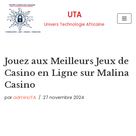
UTA
Aller
au
Univers Technologie Africaine
contenu
Jouez aux Meilleurs Jeux de
Casino en Ligne sur Malina
Casino
par
adminUTA
27 novembre 2024