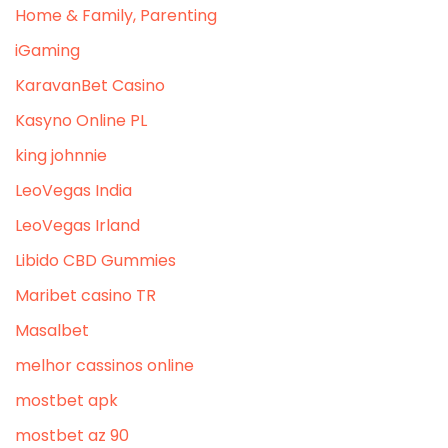
Home & Family, Parenting
iGaming
KaravanBet Casino
Kasyno Online PL
king johnnie
LeoVegas India
LeoVegas Irland
Libido CBD Gummies
Maribet casino TR
Masalbet
melhor cassinos online
mostbet apk
mostbet az 90