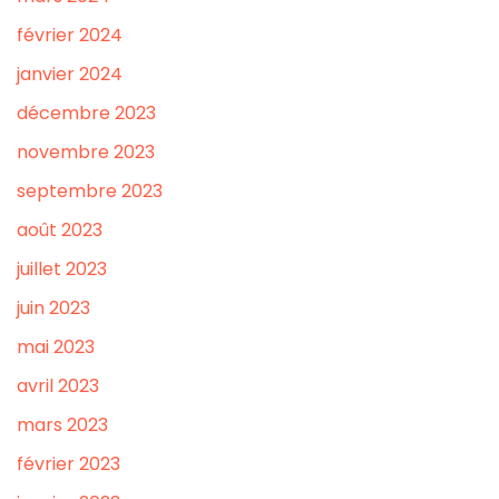
février 2024
janvier 2024
décembre 2023
novembre 2023
septembre 2023
août 2023
juillet 2023
juin 2023
mai 2023
avril 2023
mars 2023
février 2023