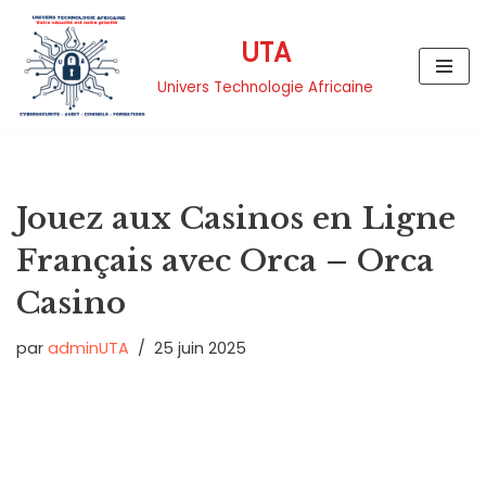
UTA
Aller
au
Univers Technologie Africaine
contenu
Jouez aux Casinos en Ligne
Français avec Orca – Orca
Casino
par
adminUTA
25 juin 2025