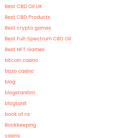
Best CBD Oil UK
Best CBD Products
Best crypto games
Best Full-Spectrum CBD Oil
Best NFT Games
bitcoin casino
bizzo casino
blog
blogstanitim
blogtanit
book of ra
Bookkeeping
casino