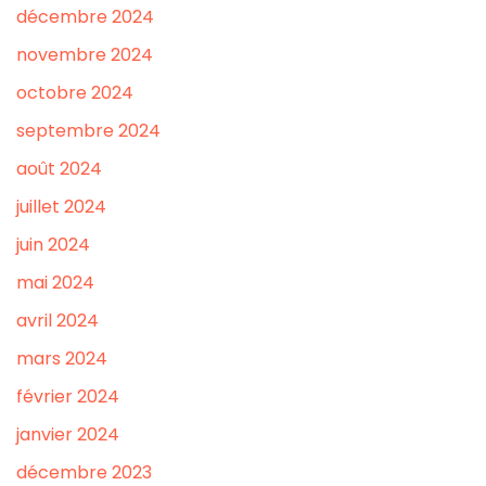
décembre 2024
novembre 2024
octobre 2024
septembre 2024
août 2024
juillet 2024
juin 2024
mai 2024
avril 2024
mars 2024
février 2024
janvier 2024
décembre 2023