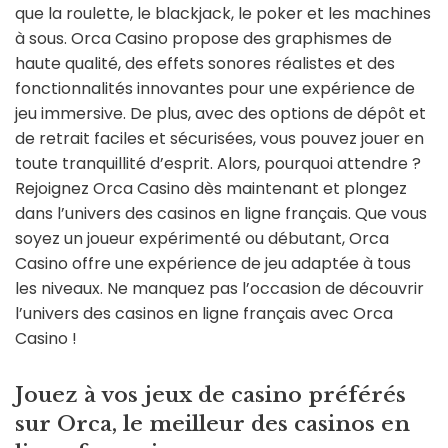
que la roulette, le blackjack, le poker et les machines
à sous. Orca Casino propose des graphismes de
haute qualité, des effets sonores réalistes et des
fonctionnalités innovantes pour une expérience de
jeu immersive. De plus, avec des options de dépôt et
de retrait faciles et sécurisées, vous pouvez jouer en
toute tranquillité d’esprit. Alors, pourquoi attendre ?
Rejoignez Orca Casino dès maintenant et plongez
dans l’univers des casinos en ligne français. Que vous
soyez un joueur expérimenté ou débutant, Orca
Casino offre une expérience de jeu adaptée à tous
les niveaux. Ne manquez pas l’occasion de découvrir
l’univers des casinos en ligne français avec Orca
Casino !
Jouez à vos jeux de casino préférés
sur Orca, le meilleur des casinos en