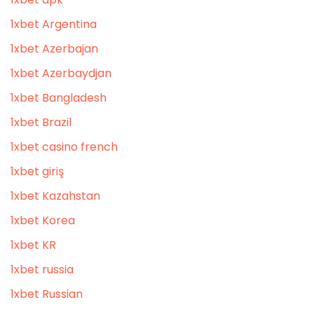
1xbet Argentina
1xbet Azerbajan
1xbet Azerbaydjan
1xbet Bangladesh
1xbet Brazil
1xbet casino french
1xbet giriş
1xbet Kazahstan
1xbet Korea
1xbet KR
1xbet russia
1xbet Russian