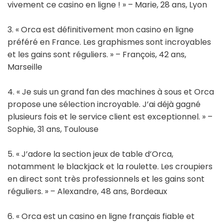
vivement ce casino en ligne ! » – Marie, 28 ans, Lyon
3. « Orca est définitivement mon casino en ligne
préféré en France. Les graphismes sont incroyables
et les gains sont réguliers. » – François, 42 ans,
Marseille
4. « Je suis un grand fan des machines à sous et Orca
propose une sélection incroyable. J’ai déjà gagné
plusieurs fois et le service client est exceptionnel. » –
Sophie, 31 ans, Toulouse
5. « J’adore la section jeux de table d’Orca,
notamment le blackjack et la roulette. Les croupiers
en direct sont très professionnels et les gains sont
réguliers. » – Alexandre, 48 ans, Bordeaux
6. « Orca est un casino en ligne français fiable et