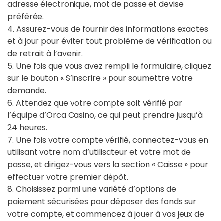
adresse électronique, mot de passe et devise
préférée.
4. Assurez-vous de fournir des informations exactes
et à jour pour éviter tout problème de vérification ou
de retrait à l’avenir.
5. Une fois que vous avez rempli le formulaire, cliquez
sur le bouton « S’inscrire » pour soumettre votre
demande.
6. Attendez que votre compte soit vérifié par
l’équipe d’Orca Casino, ce qui peut prendre jusqu’à
24 heures.
7. Une fois votre compte vérifié, connectez-vous en
utilisant votre nom d’utilisateur et votre mot de
passe, et dirigez-vous vers la section « Caisse » pour
effectuer votre premier dépôt.
8. Choisissez parmi une variété d’options de
paiement sécurisées pour déposer des fonds sur
votre compte, et commencez à jouer à vos jeux de