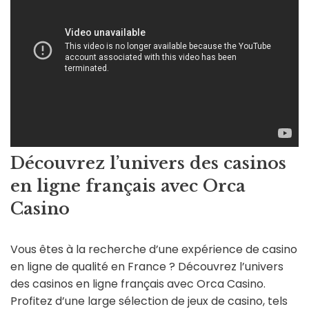
Découvrez l’univers des casinos
en ligne français avec Orca
Casino
Vous êtes à la recherche d’une expérience de casino
en ligne de qualité en France ? Découvrez l’univers
des casinos en ligne français avec Orca Casino.
Profitez d’une large sélection de jeux de casino, tels