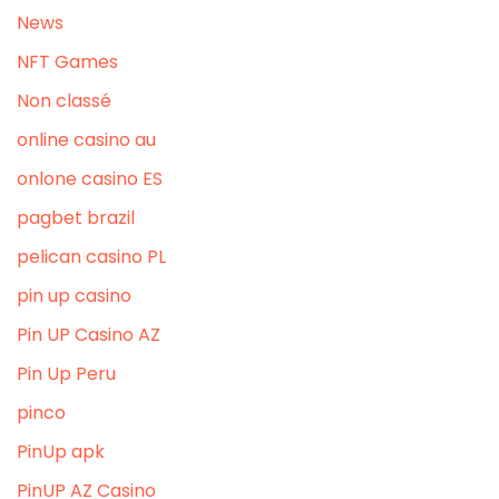
News
NFT Games
Non classé
online casino au
onlone casino ES
pagbet brazil
pelican casino PL
pin up casino
Pin UP Casino AZ
Pin Up Peru
pinco
PinUp apk
PinUP AZ Casino