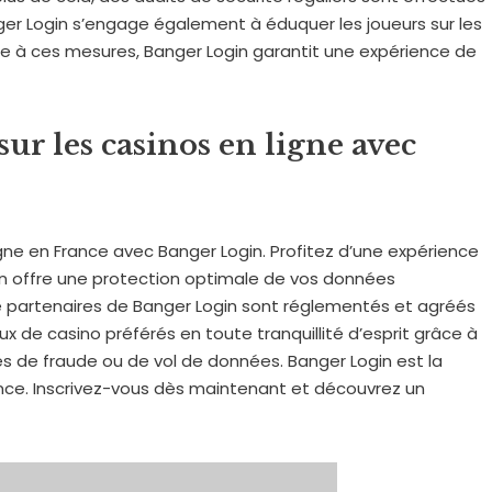
nger Login s’engage également à éduquer les joueurs sur les
âce à ces mesures, Banger Login garantit une expérience de
sur les casinos en ligne avec
gne en France avec Banger Login. Profitez d’une expérience
gin offre une protection optimale de vos données
ne partenaires de Banger Login sont réglementés et agréés
x de casino préférés en toute tranquillité d’esprit grâce à
es de fraude ou de vol de données. Banger Login est la
rance. Inscrivez-vous dès maintenant et découvrez un