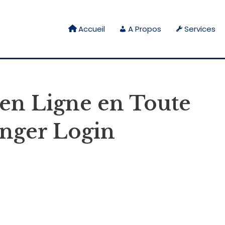
Accueil
A Propos
Services
 en Ligne en Toute
anger Login