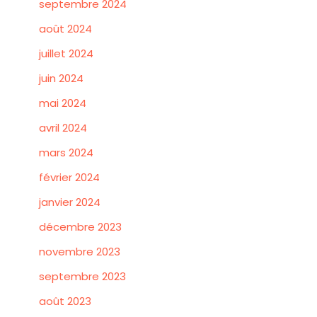
septembre 2024
août 2024
juillet 2024
juin 2024
mai 2024
avril 2024
mars 2024
février 2024
janvier 2024
décembre 2023
novembre 2023
septembre 2023
août 2023