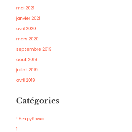
mai 2021
janvier 2021
avril 2020
mars 2020
septembre 2019
août 2019
juillet 2019
avril 2019
Catégories
! Без рубрики
1