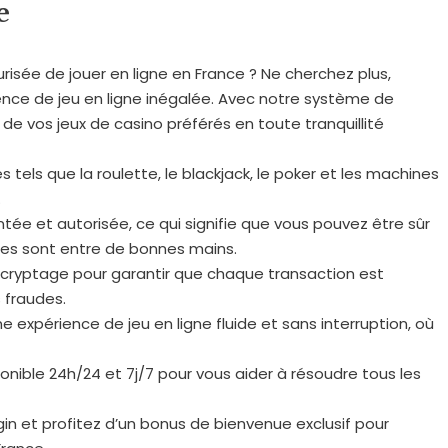
e
sée de jouer en ligne en France ? Ne cherchez plus,
ience de jeu en ligne inégalée. Avec notre système de
 de vos jeux de casino préférés en toute tranquillité
s tels que la roulette, le blackjack, le poker et les machines
.
ée et autorisée, ce qui signifie que vous pouvez être sûr
res sont entre de bonnes mains.
de cryptage pour garantir que chaque transaction est
 fraudes.
e expérience de jeu en ligne fluide et sans interruption, où
ponible 24h/24 et 7j/7 pour vous aider à résoudre tous les
gin et profitez d’un bonus de bienvenue exclusif pour