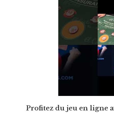
Profitez du jeu en ligne 