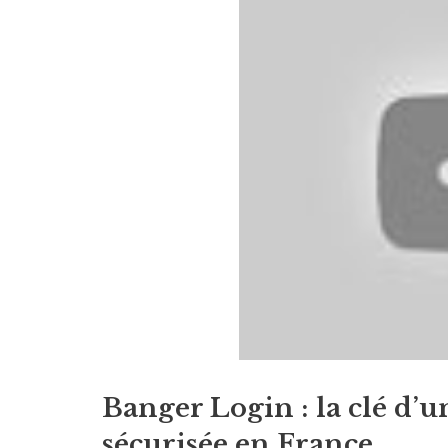
Banger Login : la clé d’u
sécurisée en France