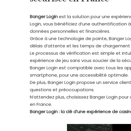
Banger Login
est la solution pour une expérien
Login, vous bénéficiez d’une authentification à
données personnelles et financières.
Grâce à une technologie de pointe, Banger Logi
délais d’attente et les temps de chargement 
Le processus de vérification est simple et intu
expérience de jeu sans vous soucier de la sécu
Banger Login est compatible avec tous les appa
smartphone, pour une accessibilité optimale.
De plus, Banger Login propose un service clien
questions et préoccupations.
N’attendez plus, choisissez Banger Login pour
en France.
Banger Login : la clé d’une expérience de casin