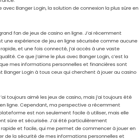
France.
gne avec Banger Login, la solution de connexion la plus sûre en
 grand fan de jeux de casino en ligne. J’ai récemment
’est une expérience de jeu en ligne sécurisée comme aucune
 rapide, et une fois connecté, j’ai accès à une vaste
ualité. Ce que j’aime le plus avec Banger Login, c’est la
t que mes informations personnelles et financières sont
 Banger Login à tous ceux qui cherchent à jouer au casino
’ai toujours aimé les jeux de casino, mais j’ai toujours été
x en ligne. Cependant, ma perspective a récemment
lateforme est non seulement facile à utiliser, mais elle
t sûre et sécurisée. J’ai été particulièrement
 rapide et facile, qui me permet de commencer à jouer en
er de la sécurité de mes informations personnelles et