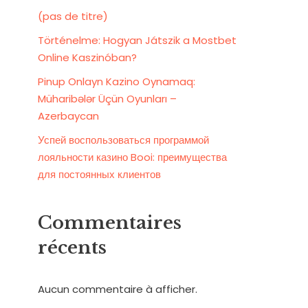
(pas de titre)
Történelme: Hogyan Játszik a Mostbet
Online Kaszinóban?
Pinup Onlayn Kazino Oynamaq:
Müharibələr Üçün Oyunları –
Azerbaycan
Успей воспользоваться программой
лояльности казино Booi: преимущества
для постоянных клиентов
Commentaires
récents
Aucun commentaire à afficher.